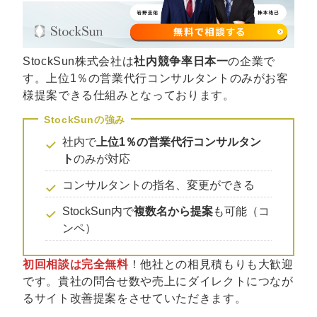
マーケマネージャー
カスタマーサクセスマネージャー
StockSun株式会社は
社内競争率日本一
の企業で
常勤監査役
す。上位1％の営業代行コンサルタントのみがお客
様提案できる仕組みとなっております。
内部監査室長
募集要項一覧
社内で
上位1％の営業代行コンサルタン
ト
のみが対応
コンサルタントの指名、変更ができる
StockSun内で
複数名から提案
も可能（コ
ンペ）
初回相談は完全無料
！他社との相見積もりも大歓迎
です。貴社の問合せ数や売上にダイレクトにつなが
るサイト改善提案をさせていただきます。