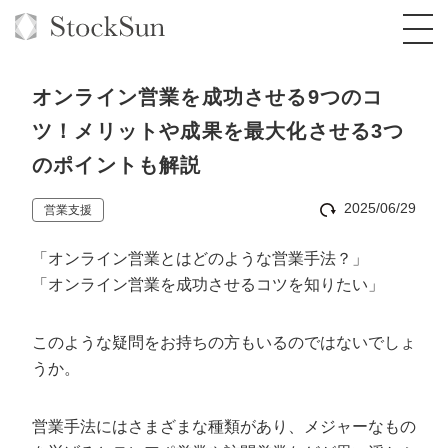
オンライン営業を成功させる9つのコ
ツ！メリットや成果を最大化させる3つ
のポイントも解説
オーダーメイド支援
2025/06/29
営業支援
BPO支援
TOP
「オンライン営業とはどのような営業手法？」
オリジナルサービス
オンラインサロン
コンサルタント一覧
定額制Webマーケティング代行『マキトルく
「オンライン営業を成功させるコツを知りたい」
ん』
StockSun道場
実績
品質ガイドライン
格安でAI導入支援『あいのりAI』
定額制営業代行『カリトルくん』
このような疑問をお持ちの方もいるのではないでしょ
お役立ち資料
年収エージェント
社内コンペ
拡散付1日密着動画制作『まるごと社長』
道場TOP
うか。
定額制採用代行・RPO『トルトルくん』
料金表
クレーム窓口
1本無料で記事を制作『SEOトライアル』
動画編集
営業手法にはさまざまな種類があり、メジャーなもの
営業改善特化の動画制作『動画でカリトルく