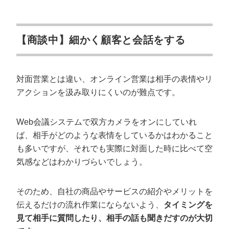
【商談中】細かく顧客と会話をする
対面営業とは違い、オンライン営業は相手の表情やリ
アクションを汲み取りにくいのが難点です。
Web会議システムで双方カメラをオンにしていれ
ば、相手がどのような表情をしているかはわかること
会社概要資料をダウンロー
プロに無料相談をする
ドする
も多いですが、それでも実際に対面した時に比べて空
気感などはわかりづらいでしょう。
StockSun株式会社
〒160-0023 東京都新宿区西新宿3丁目8番3号 新
都心丸善ビル7階
そのため、自社の商品やサービスの紹介やメリットを
サイトマップ
プライバシーポリシー
伝えるだけの流れ作業にならないよう、
タイミングを
見て相手に質問したり、相手の話も聞きだすのが大切