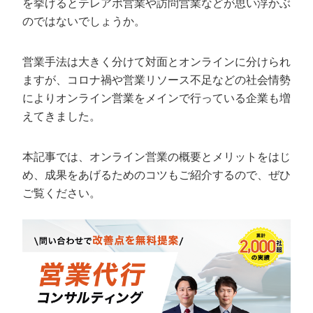
を挙げるとテレアポ営業や訪問営業などが思い浮かぶ
定額制LP制作・改善『最強LP』
エンジニア
ん』
のではないでしょうか。
会社概要・役員紹介
採用YouTubeチャンネル構築『トリトル』
広告運用
定額LINE運用代行『LINEマキトルくん』
営業手法は大きく分けて対面とオンラインに分けられ
ミッション・ビジョン・バリュー
YouTubeディレクター
ますが、コロナ禍や営業リソース不足などの社会情勢
代表メッセージ（岩野圭佑）
によりオンライン営業をメインで行っている企業も増
えてきました。
業務委託
取締役メッセージ（株本祐己）
本記事では、オンライン営業の概要とメリットをはじ
認定パートナー
め、成果をあげるためのコツもご紹介するので、ぜひ
動画ディレクター
ご覧ください。
営業
インターン
正社員