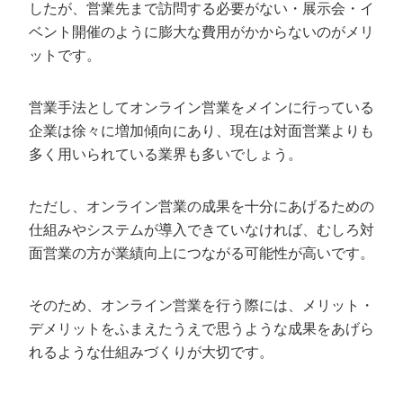
オンライン営業の成否を分ける3つのポイ
したが、営業先まで訪問する必要がない・展示会・イ
ント
ベント開催のように膨大な費用がかからないのがメリ
コミュニケーション
ットです。
顧客の商談体験
営業手法としてオンライン営業をメインに行っている
コンテンツ
企業は徐々に増加傾向にあり、現在は対面営業よりも
多く用いられている業界も多いでしょう。
オンライン営業ならカリトルくんにお任せ
ください
ただし、オンライン営業の成果を十分にあげるための
仕組みやシステムが導入できていなければ、むしろ対
面営業の方が業績向上につながる可能性が高いです。
そのため、オンライン営業を行う際には、メリット・
デメリットをふまえたうえで思うような成果をあげら
れるような仕組みづくりが大切です。