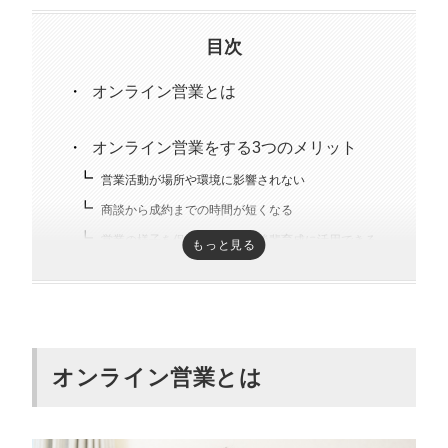
目次
オンライン営業とは
オンライン営業をする3つのメリット
営業活動が場所や環境に影響されない
商談から成約までの時間が短くなる
営業の様子を保存しやすく、後輩育成に活用できる
もっと見る
オンライン営業をする3つのデメリット
通信環境の影響を受けやすい
商談相手のリアクションがわかりづらい
オンライン営業とは
商品を直接手に取って確認してもらえない
オンライン営業を成功させる9つのコツ