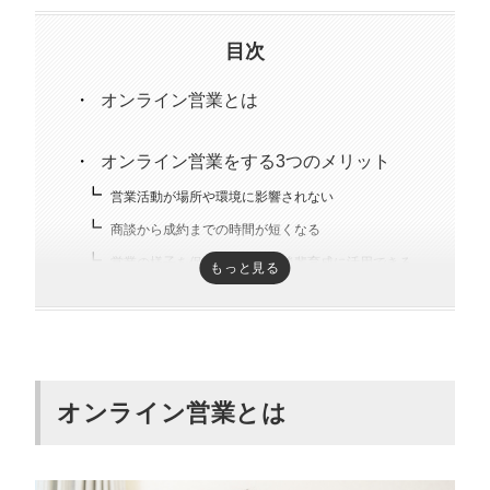
目次
オンライン営業とは
オンライン営業をする3つのメリット
営業活動が場所や環境に影響されない
商談から成約までの時間が短くなる
営業の様子を保存しやすく、後輩育成に活用できる
もっと見る
オンライン営業をする3つのデメリット
通信環境の影響を受けやすい
商談相手のリアクションがわかりづらい
オンライン営業とは
商品を直接手に取って確認してもらえない
オンライン営業を成功させる9つのコツ