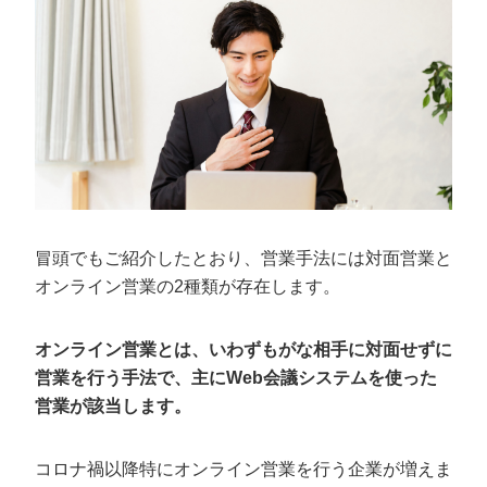
【商談前】商談への参加者を把握する
【商談前】トークスクリプトを用意する
【商談前】視覚的にわかりやすくインパクトのある資
料を用意する
【商談前】商談時間を短くする
【商談中】カメラやマイク、背景に注意する
【商談中】細かく顧客と会話をする
【商談中】声の大きさやテンポに注意する
冒頭でもご紹介したとおり、営業手法には対面営業と
【商談中】コンテンツをうまく使う
オンライン営業の2種類が存在します。
【商談後】アンケートを書いてもらう
オンライン営業とは、いわずもがな相手に対面せずに
オンライン営業に欠かせない2つのツール
営業を行う手法で、主にWeb会議システムを使った
ビジネス用のチャットツール
営業が該当します。
Web会議システム
コロナ禍以降特にオンライン営業を行う企業が増えま