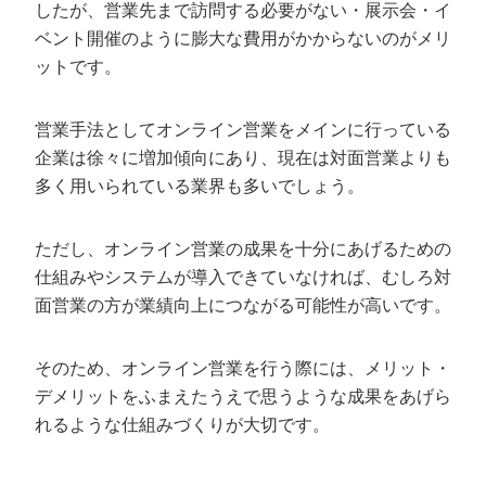
オンライン営業の成否を分ける3つのポイ
したが、営業先まで訪問する必要がない・展示会・イ
ント
ベント開催のように膨大な費用がかからないのがメリ
コミュニケーション
ットです。
顧客の商談体験
営業手法としてオンライン営業をメインに行っている
コンテンツ
企業は徐々に増加傾向にあり、現在は対面営業よりも
多く用いられている業界も多いでしょう。
オンライン営業ならカリトルくんにお任せ
ください
ただし、オンライン営業の成果を十分にあげるための
仕組みやシステムが導入できていなければ、むしろ対
面営業の方が業績向上につながる可能性が高いです。
そのため、オンライン営業を行う際には、メリット・
デメリットをふまえたうえで思うような成果をあげら
れるような仕組みづくりが大切です。