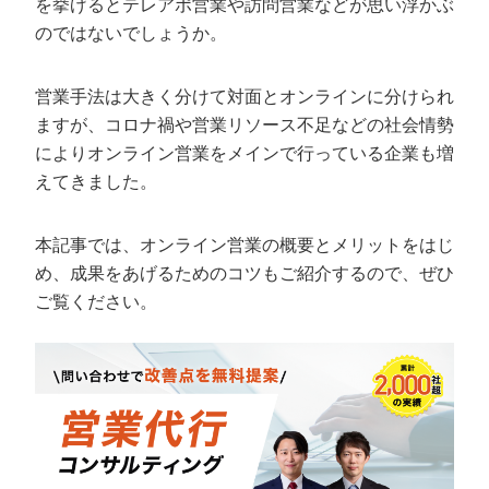
を挙げるとテレアポ営業や訪問営業などが思い浮かぶ
定額制LP制作・改善『最強LP』
エンジニア
ん』
のではないでしょうか。
会社概要・役員紹介
採用YouTubeチャンネル構築『トリトル』
広告運用
定額LINE運用代行『LINEマキトルくん』
営業手法は大きく分けて対面とオンラインに分けられ
ミッション・ビジョン・バリュー
YouTubeディレクター
ますが、コロナ禍や営業リソース不足などの社会情勢
代表メッセージ（岩野圭佑）
によりオンライン営業をメインで行っている企業も増
えてきました。
業務委託
取締役メッセージ（株本祐己）
本記事では、オンライン営業の概要とメリットをはじ
認定パートナー
め、成果をあげるためのコツもご紹介するので、ぜひ
動画ディレクター
ご覧ください。
営業
インターン
正社員