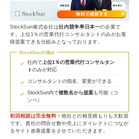
マーケマネージャー
カスタマーサクセスマネージャー
StockSun株式会社は
社内競争率日本一
の企業で
常勤監査役
す。上位1％の営業代行コンサルタントのみがお客
様提案できる仕組みとなっております。
内部監査室長
募集要項一覧
社内で
上位1％の営業代行コンサルタン
ト
のみが対応
コンサルタントの指名、変更ができる
StockSun内で
複数名から提案
も可能（コ
ンペ）
初回相談は完全無料
！他社との相見積もりも大歓迎
です。貴社の問合せ数や売上にダイレクトにつなが
るサイト改善提案をさせていただきます。