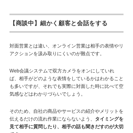
【商談中】細かく顧客と会話をする
対面営業とは違い、オンライン営業は相手の表情やリ
アクションを汲み取りにくいのが難点です。
Web会議システムで双方カメラをオンにしていれ
ば、相手がどのような表情をしているかはわかること
会社概要資料をダウンロー
プロに無料相談をする
ドする
も多いですが、それでも実際に対面した時に比べて空
気感などはわかりづらいでしょう。
StockSun株式会社
〒160-0023 東京都新宿区西新宿3丁目8番3号 新
都心丸善ビル7階
そのため、自社の商品やサービスの紹介やメリットを
サイトマップ
プライバシーポリシー
伝えるだけの流れ作業にならないよう、
タイミングを
見て相手に質問したり、相手の話も聞きだすのが大切