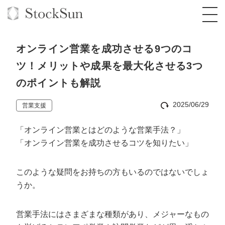
オンライン営業を成功させる9つのコ
ツ！メリットや成果を最大化させる3つ
のポイントも解説
オーダーメイド支援
2025/06/29
営業支援
BPO支援
TOP
「オンライン営業とはどのような営業手法？」
オリジナルサービス
オンラインサロン
コンサルタント一覧
定額制Webマーケティング代行『マキトルく
「オンライン営業を成功させるコツを知りたい」
ん』
StockSun道場
実績
品質ガイドライン
格安でAI導入支援『あいのりAI』
定額制営業代行『カリトルくん』
このような疑問をお持ちの方もいるのではないでしょ
お役立ち資料
年収エージェント
社内コンペ
拡散付1日密着動画制作『まるごと社長』
道場TOP
うか。
定額制採用代行・RPO『トルトルくん』
料金表
クレーム窓口
1本無料で記事を制作『SEOトライアル』
動画編集
営業手法にはさまざまな種類があり、メジャーなもの
営業改善特化の動画制作『動画でカリトルく