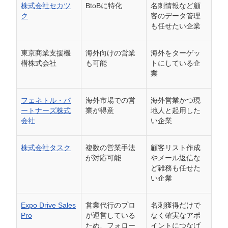
株式会社セカツ
BtoBに特化
名刺情報など顧
ク
客のデータ管理
も任せたい企業
東京商業支援機
海外向けの営業
海外をターゲッ
構株式会社
も可能
トにしている企
業
フェネトル・パ
海外市場での営
海外営業かつ現
ートナーズ株式
業が得意
地人と起用した
会社
い企業
株式会社タスク
複数の営業手法
顧客リスト作成
が対応可能
やメール返信な
ど雑務も任せた
い企業
Expo Drive Sales
営業代行のプロ
名刺獲得だけで
Pro
が運営している
なく確実なアポ
ため、フォロー
イントにつなげ