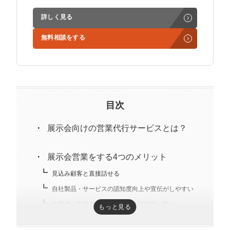
マーケマネージャー
ど営業支援を担当。
詳しく見る
カスタマーサクセスマネージャー
学生時代からに代表岩野の社長秘書として活動。現在は
無料相談をする
3社の事業責任者も務めており、Webマーケティングと
常勤監査役
経営の知見もありながら営業代行ができるのが強み。
精鋭された営業フリーランスが30名ほどを牽引。
内部監査室長
趣味はキックボクシング。アマチュアの戦績は2戦0勝2
募集要項一覧
負。
目次
展示会向けの営業代行サービスとは？
展示会営業をする4つのメリット
見込み顧客と直接話せる
自社製品・サービスの認知度向上や宣伝がしやすい
決裁者に直接アプローチできる可能性が高い
もっと見る
自社製品・サービスを用いた商品説明がしやすい