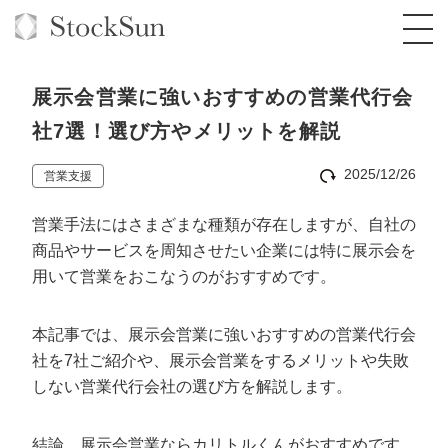
展示会営業に強いおすすめの営業代行会
社7選！選び方やメリットを解説
2025/12/26
営業支援
オーダーメイド支援
営業手法にはさまざまな種類が存在しますが、自社の
BPO支援
TOP
商品やサービスを周知させたい企業には特に展示会を
オリジナルサービス
オンラインサロン
コンサルタント一覧
定額制Webマーケティング代行『マキトルく
用いて営業をおこなうのがおすすめです。
ん』
StockSun道場
実績
品質ガイドライン
格安でAI導入支援『あいのりAI』
本記事では、展示会営業に強いおすすめの営業代行会
定額制営業代行『カリトルくん』
社を7社ご紹介や、展示会営業をするメリットや失敗
お役立ち資料
年収エージェント
社内コンペ
拡散付1日密着動画制作『まるごと社長』
道場TOP
しない営業代行会社の選び方を解説します。
定額制採用代行・RPO『トルトルくん』
料金表
クレーム窓口
1本無料で記事を制作『SEOトライアル』
動画編集
営業改善特化の動画制作『動画でカリトルく
結論、展示会営業ならカリトルくんがおすすめです。