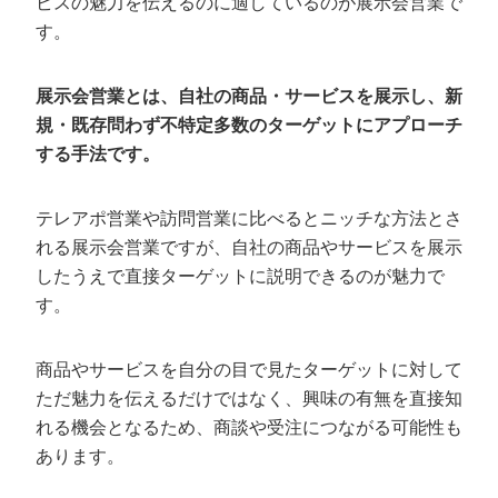
ビスの魅力を伝えるのに適しているのが展示会営業で
営業内容・範囲が自社サービスにマッチしているか
す。
営業だけでなく戦略設計やレポーティングなどもして
くれるか
展示会営業とは、自社の商品・サービスを展示し、新
営業代行費用は相場に合っているか
規・既存問わず不特定多数のターゲットにアプローチ
する手法です。
営業代行で成果が出た3つの事例
SNSマーケで2,000万円規模の成約を実現した事例
テレアポ営業や訪問営業に比べるとニッチな方法とさ
営業代行をカリトルくんに切り替えてすぐ“商談7件・受
れる展示会営業ですが、自社の商品やサービスを展示
注1件”を実現した不動産DX会社の事例
したうえで直接ターゲットに説明できるのが魅力で
BPOサービスで“問い合わせ5分以内に架電”で売上UPし
た事例
す。
展示会向けの営業代行に関するよくある質
商品やサービスを自分の目で見たターゲットに対して
問
ただ魅力を伝えるだけではなく、興味の有無を直接知
展示会営業代行とはどのようなサービスですか？
れる機会となるため、商談や受注につながる可能性も
どのような企業に展示会営業代行は向いていますか？
あります。
カリトルくんは他社とどう違うのですか？