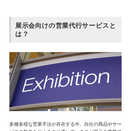
展示会・イベント営業に強いおすすめの営
業代行会社7選
展示会向けの営業代行サービスと
カリトルくん｜展示会向け営業代行を精鋭フリーラン
スが対応する定額制の営業支援サービス
は？
日本営業代行株式会社｜見込み客リストアップからア
フターフォローまで対応可能な営業代行会社
株式会社セカツク｜BtoBに特化した営業代行会社
東京商業支援機構株式会社｜海外向けの営業も可能な
営業代行会社
フェネトル・パートナーズ株式会社｜海外市場での営
業が得意な営業代行会社
株式会社タスク｜複数の営業手法が対応可能な営業代
行会社
Expo Drive Sales Pro｜名刺獲得やフォロー架電などに
強い営業代行会社
多種多様な営業手法が存在する中、自社の商品やサー
営業代行会社の失敗しない選び方3選