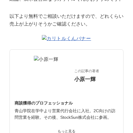
定額制LP制作・改善『最強LP』
エンジニア
ん』
会社概要・役員紹介
採用YouTubeチャンネル構築『トリトル』
広告運用
定額LINE運用代行『LINEマキトルくん』
以下より無料でご相談いただけますので、どれくらい
売上が上がりそうかご確認ください。
ミッション・ビジョン・バリュー
YouTubeディレクター
代表メッセージ（岩野圭佑）
業務委託
取締役メッセージ（株本祐己）
認定パートナー
この記事の著者
小原一輝
動画ディレクター
営業
商談獲得のプロフェッショナル
インターン
青山学院在学中より営業代行会社に入社。2C向けの訪
問営業を経験。その後、StockSun株式会社に参画。
正社員
インサイドセールス立ち上げ、テレアポ部隊立ち上げな
もっと見る