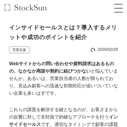
インサイドセールスとは？導入するメリ
ットや成功のポイントを紹介
2026/02/28
営業支援
オーダーメイド支援
Webサイトからの問い合わせや資料請求はあるもの
BPO支援
TOP
の、なかなか商談や契約に結びつかない
と悩んでいま
オリジナルサービス
オンラインサロン
コンサルタント一覧
定額制Webマーケティング代行『マキトルく
せんか。あるいは、営業担当者の人数が限られてお
ん』
り、見込み顧客への迅速な初期対応が追いついていな
StockSun道場
実績
品質ガイドライン
格安でAI導入支援『あいのりAI』
い企業も多いはずです。
定額制営業代行『カリトルくん』
お役立ち資料
年収エージェント
社内コンペ
拡散付1日密着動画制作『まるごと社長』
道場TOP
これらの課題を解決する鍵となるのが、お客さまから
定額制採用代行・RPO『トルトルくん』
料金表
クレーム窓口
1本無料で記事を制作『SEOトライアル』
動画編集
の反響に対して非対面で的確なアプローチを行う
イン
営業改善特化の動画制作『動画でカリトルく
サイドセールス
です。適切なタイミングで顧客の課題