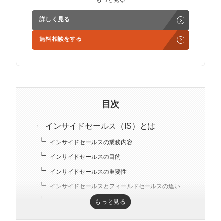
もっと見る
ど営業支援を担当。
詳しく見る
学生時代からに代表岩野の社長秘書として活動。現在は
無料相談をする
3社の事業責任者も務めており、Webマーケティングと
経営の知見もありながら営業代行ができるのが強み。
精鋭された営業フリーランスが30名ほどを牽引。
趣味はキックボクシング。アマチュアの戦績は2戦0勝2
負。
目次
インサイドセールス（IS）とは
インサイドセールスの業務内容
インサイドセールスの目的
インサイドセールスの重要性
インサイドセールスとフィールドセールスの違い
インサイドセールスとテレアポの違い
もっと見る