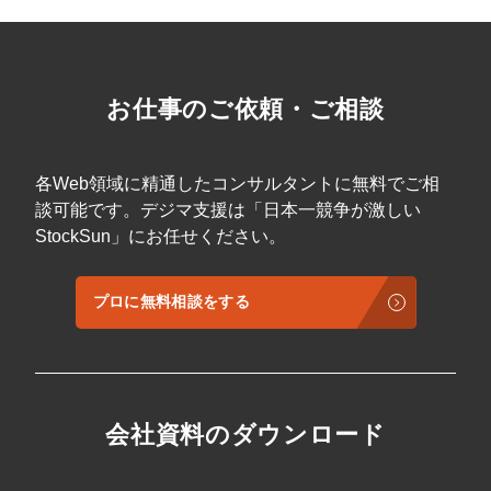
お仕事のご依頼・ご相談
各Web領域に精通したコンサルタントに無料でご相
談可能です。デジマ支援は「日本一競争が激しい
StockSun」にお任せください。
会社概要資料をダウンロー
プロに無料相談をする
プロに無料相談をする
ドする
StockSun株式会社
〒160-0023 東京都新宿区西新宿3丁目8番3号 新
都心丸善ビル7階
サイトマップ
プライバシーポリシー
会社資料のダウンロード