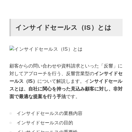
インサイドセールスを導入するメリット
営業効率や商談化率が上がる
顧客の温度感を把握できる
インサイドセールス（IS）とは
各チームがコア業務に専念できる
マーケコストを最適化できる
インサイドセールスを導入するデメリット
顧客からの問い合わせや資料請求といった「反響」に
社内データの一元管理が必要になる
対してアプローチを行う、反響営業型の
インサイドセ
新たにチームを立ち上げる必要がある
ールス（IS）
について解説します。イ
ンサイドセール
役割が明確化されていないと中途半端に終わる可能性
スとは、自社に関心を持った見込み顧客に対し、非対
がある
面で最適な提案を行う手法
です。
インサイドセールスを成功させるためのポ
イント
インサイドセールスの業務内容
ターゲットと役割を明確にする
インサイドセールスの目的
ターゲットによってアプローチ方法を変える