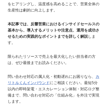
定額制LP制作・改善『最強LP』
エンジニア
ん』
をヒアリングし、温度感を高めることで、営業全体の
生産性は劇的に向上します。
会社概要・役員紹介
採用YouTubeチャンネル構築『トリトル』
広告運用
定額LINE運用代行『LINEマキトルくん』
ミッション・ビジョン・バリュー
YouTubeディレクター
本記事では、反響営業におけるインサイドセールスの
基本から、導入するメリットや注意点、運用を成功さ
代表メッセージ（岩野圭佑）
せるための実践的なポイントまでを詳しく解説
しま
す。
業務委託
取締役メッセージ（株本祐己）
認定パートナー
限られたリソースで売上を最大化したい担当者の方
は、ぜひ最後までお読みください。
動画ディレクター
営業
問い合わせ対応の属人化・初動遅れにお困りなら、
カ
リトルくんインバウンド
にご相談ください。最短5分
インターン
以内の即時架電・エスカレーション体制・対応ログ整
備まで、問い合わせ対応の「仕組み化」を外注で実現
正社員
します。