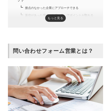
接点のなかった企業にアプローチできる
返信があった場合は確度の高いアポイントが取れる
もっと見る
問い合わせフォーム営業をする2つのデメ
リット
送信数を増やさないとアポイントにつながらない
問い合わせフォーム営業とは？
問い合わせフォームは手動で入力する必要がある
問い合わせフォーム営業は迷惑に感じられ
る場合も！クレームを回避する方法を紹介
問い合わせフォームから送る営業メールの
例文
問い合わせフォーム営業を行う4つのステ
ップ