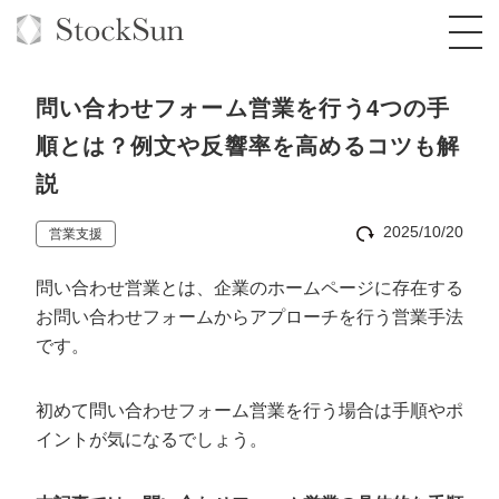
問い合わせフォーム営業を行う4つの手
順とは？例文や反響率を高めるコツも解
説
オーダーメイド支援
2025/10/20
営業支援
BPO支援
TOP
問い合わせ営業とは、企業のホームページに存在する
オリジナルサービス
オンラインサロン
コンサルタント一覧
定額制Webマーケティング代行『マキトルく
お問い合わせフォームからアプローチを行う営業手法
ん』
です。
StockSun道場
実績
品質ガイドライン
格安でAI導入支援『あいのりAI』
定額制営業代行『カリトルくん』
お役立ち資料
年収エージェント
社内コンペ
拡散付1日密着動画制作『まるごと社長』
道場TOP
初めて問い合わせフォーム営業を行う場合は手順やポ
定額制採用代行・RPO『トルトルくん』
イントが気になるでしょう。
料金表
クレーム窓口
1本無料で記事を制作『SEOトライアル』
動画編集
営業改善特化の動画制作『動画でカリトルく