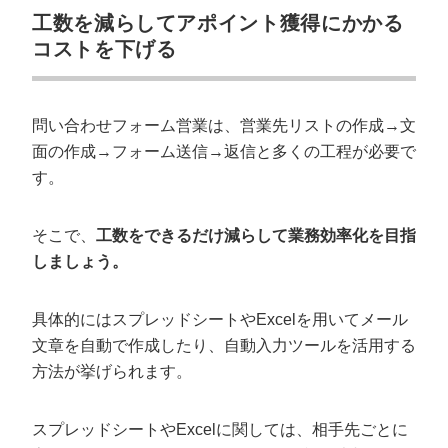
工数を減らしてアポイント獲得にかかる
コストを下げる
問い合わせフォーム営業は、営業先リストの作成→文
面の作成→フォーム送信→返信と多くの工程が必要で
す。
そこで、
工数をできるだけ減らして業務効率化を目指
しましょう。
会社概要資料をダウンロー
プロに無料相談をする
ドする
具体的にはスプレッドシートやExcelを用いてメール
StockSun株式会社
〒160-0023 東京都新宿区西新宿3丁目8番3号 新
文章を自動で作成したり、自動入力ツールを活用する
都心丸善ビル7階
方法が挙げられます。
サイトマップ
プライバシーポリシー
スプレッドシートやExcelに関しては、相手先ごとに