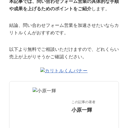
本記事では、問い合わせフォーム営業の具体的な手順
定額制LP制作・改善『最強LP』
エンジニア
ん』
や成果を上げるためのポイントをご紹介
します。
会社概要・役員紹介
採用YouTubeチャンネル構築『トリトル』
広告運用
定額LINE運用代行『LINEマキトルくん』
結論、問い合わせフォーム営業を加速させたいならカ
ミッション・ビジョン・バリュー
YouTubeディレクター
リトルくんがおすすめです。
代表メッセージ（岩野圭佑）
以下より無料でご相談いただけますので、どれくらい
業務委託
取締役メッセージ（株本祐己）
売上が上がりそうかご確認ください。
認定パートナー
動画ディレクター
営業
この記事の著者
インターン
小原一輝
正社員