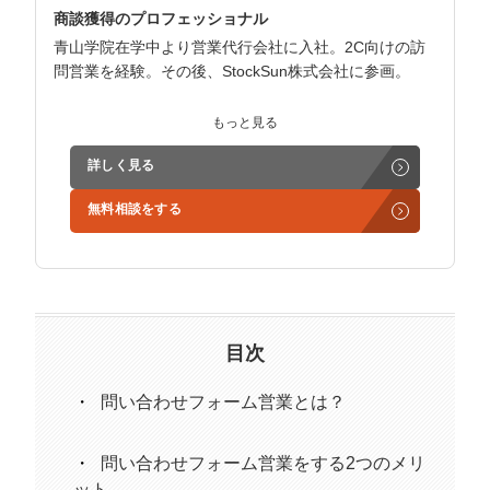
マーケマネージャー
商談獲得のプロフェッショナル
青山学院在学中より営業代行会社に入社。2C向けの訪
カスタマーサクセスマネージャー
問営業を経験。その後、StockSun株式会社に参画。
常勤監査役
インサイドセールス立ち上げ、テレアポ部隊立ち上げな
もっと見る
ど営業支援を担当。
内部監査室長
詳しく見る
学生時代からに代表岩野の社長秘書として活動。現在は
募集要項一覧
無料相談をする
3社の事業責任者も務めており、Webマーケティングと
経営の知見もありながら営業代行ができるのが強み。
精鋭された営業フリーランスが30名ほどを牽引。
趣味はキックボクシング。アマチュアの戦績は2戦0勝2
負。
目次
問い合わせフォーム営業とは？
問い合わせフォーム営業をする2つのメリ
ット