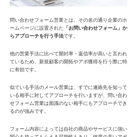
ターゲットとなる企業のリストを作成する
メール文面を作成する
問い合わせフォーム営業とは、その名の通り企業のホ
問い合わせフォームに情報を入力して送付する
ームページに設置された
「お問い合わせフォーム」か
返信に対応する
らアプローチを行う手法
です。
問い合わせフォーム営業の成果を高める3
他の営業手法に比べて開封率・返信率が高いと言われ
つのポイント
ているため、新規顧客の開拓やアポ獲得を行う際に特
文面や送付タイミングを工夫して開封率を高める
に有効です。
工数を減らしてアポイント獲得にかかるコストを下げ
る
似ている手法のメール営業は、すでに連絡先を知って
顧客の次のアクションを明確化させる
いる相手に対してアプローチを行いますが、問い合わ
せフォーム営業は面識のない相手にもアプローチでき
問い合わせフォーム営業代行ならカリトル
るのが強みです。
くんがおすすめ
フォーム内容によっては自社の商品やサービスに強い
関心を持ってもらえる可能性もあり、確度の高いアポ