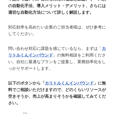
定額制LP制作・改善『最強LP』
エンジニア
ん』
の自動化手法、導入メリット・デメリット、さらには
適切な自動化方法について詳しく解説します。
会社概要・役員紹介
採用YouTubeチャンネル構築『トリトル』
広告運用
定額LINE運用代行『LINEマキトルくん』
ミッション・ビジョン・バリュー
YouTubeディレクター
対応効率を高めたい企業のご担当者様は、ぜひ参考に
してください。
代表メッセージ（岩野圭佑）
業務委託
取締役メッセージ（株本祐己）
問い合わせ対応に課題を感じているなら、まずは「
カ
リトルくんインバウンド
」の無料相談をご利用くださ
認定パートナー
い。自社に最適なプランをご提案し、業務効率化をし
っかりサポートします。
動画ディレクター
営業
以下のボタンから「
カリトルくんインバウンド
」に無
料でご相談いただけますので、どのくらいリソースが
インターン
空きそうか、売上が高まりそうかを確認してみてくだ
さい。
正社員