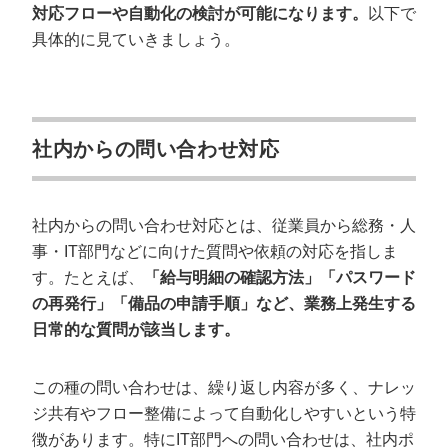
対応フローや自動化の検討が可能になります。
以下で
結局人の確認やメンテナンスがいる
具体的に見ていきましょう。
問い合わせ対応を自動化する5つの方法
チャットボットを使用する
IVRや音声認識ツールを使用する
社内からの問い合わせ対応
FAQシステムを活用する
DAPとツールを併用する
外注する
社内からの問い合わせ対応とは、従業員から総務・人
事・IT部門などに向けた質問や依頼の対応を指しま
【人vsシステム】問い合わせ対応を任せる
す。たとえば、
「給与明細の確認方法」「パスワード
ならどっち？
の再発行」「備品の申請手順」など、業務上発生する
日常的な質問が該当します。
システムが向いているケース
人が向いているケース
この種の問い合わせは、繰り返し内容が多く、ナレッ
ジ共有やフロー整備によって自動化しやすいという特
問い合わせ対応はカリトルくんにお任せく
ださい
徴があります。特にIT部門への問い合わせは、社内ポ