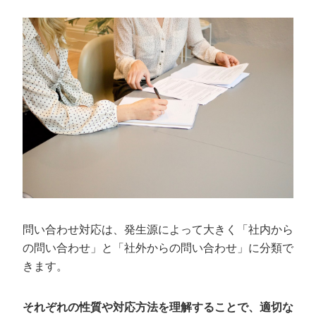
担当者によって品質がばらつく
対応が属人化しやすい
コア業務に集中できない
問い合わせ対応を自動化する5つのメリッ
ト
業務の効率化ができる
人的ミスを削減できる
対応品質を均一化できる
業務時間外でも対応できる
社内にナレッジがたまる
問い合わせ対応は、発生源によって大きく「社内から
問い合わせ対応を自動化する3つのデメリ
の問い合わせ」と「社外からの問い合わせ」に分類で
ット
きます。
初期費用がかかる
社員の教育に時間がかかる
それぞれの性質や対応方法を理解することで、適切な