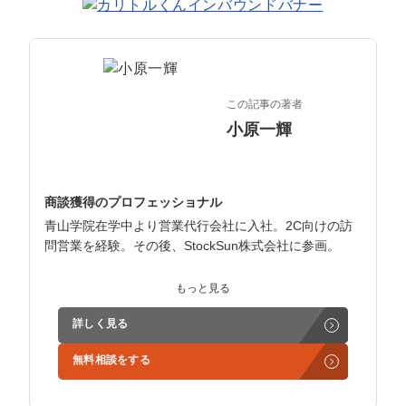
マーケマネージャー
カスタマーサクセスマネージャー
常勤監査役
この記事の著者
内部監査室長
小原一輝
募集要項一覧
商談獲得のプロフェッショナル
青山学院在学中より営業代行会社に入社。2C向けの訪
問営業を経験。その後、StockSun株式会社に参画。
インサイドセールス立ち上げ、テレアポ部隊立ち上げな
もっと見る
ど営業支援を担当。
詳しく見る
学生時代からに代表岩野の社長秘書として活動。現在は
無料相談をする
3社の事業責任者も務めており、Webマーケティングと
経営の知見もありながら営業代行ができるのが強み。
精鋭された営業フリーランスが30名ほどを牽引。