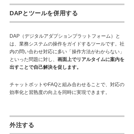
DAPとツールを併用する
DAP（デジタルアダプションプラットフォーム）と
は、業務システムの操作をガイドするツールです。社
内の問い合わせ対応に多い「操作方法がわからない」
といった問題に対し、
画面上でリアルタイムに案内を
出すことで自己解決を促します。
会社概要資料をダウンロー
プロに無料相談をする
ドする
チャットボットやFAQと組み合わせることで、対応の
効率化と習熟度の向上を同時に実現できます。
StockSun株式会社
〒160-0023 東京都新宿区西新宿3丁目8番3号 新
都心丸善ビル7階
サイトマップ
プライバシーポリシー
外注する