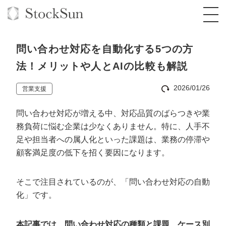
問い合わせ対応を自動化する5つの方
法！メリットや人とAIの比較も解説
2026/01/26
営業支援
オーダーメイド支援
問い合わせ対応が増える中、対応品質のばらつきや業
BPO支援
TOP
務負荷に悩む企業は少なくありません。特に、人手不
オリジナルサービス
オンラインサロン
コンサルタント一覧
定額制Webマーケティング代行『マキトルく
足や担当者への属人化といった課題は、業務の停滞や
ん』
顧客満足度の低下を招く要因になります。
StockSun道場
実績
品質ガイドライン
格安でAI導入支援『あいのりAI』
定額制営業代行『カリトルくん』
そこで注目されているのが、「問い合わせ対応の自動
お役立ち資料
年収エージェント
社内コンペ
拡散付1日密着動画制作『まるごと社長』
道場TOP
化」です。
定額制採用代行・RPO『トルトルくん』
料金表
クレーム窓口
1本無料で記事を制作『SEOトライアル』
動画編集
営業改善特化の動画制作『動画でカリトルく
本記事では、問い合わせ対応の種類と課題、ケース別