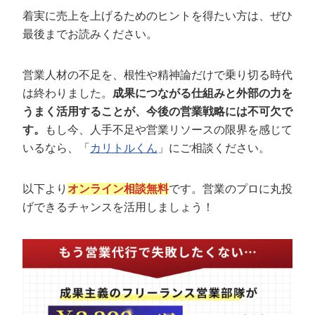
定額制LP制作・改善『最強LP』
エンジニア
ん』
着実に売上を上げるためのヒントを得たい方は、ぜひ
最後までお読みください。
会社概要・役員紹介
採用YouTubeチャンネル構築『トリトル』
広告運用
定額LINE運用代行『LINEマキトルくん』
ミッション・ビジョン・バリュー
YouTubeディレクター
営業人材の不足を、根性や精神論だけで乗り切る時代
は終わりました。
成果につながる仕組みと外部の力を
代表メッセージ（岩野圭佑）
うまく活用することが、今後の営業戦略には不可欠で
業務委託
取締役メッセージ（株本祐己）
す。
もし今、人手不足や営業リソースの限界を感じて
いるなら、「
カリトルくん
」にご相談ください。
認定パートナー
以下より
オンライン相談無料
です。営業のプロに丸投
動画ディレクター
げできるチャンスを活用しましょう！
営業
インターン
正社員