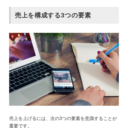
改善計画を立てる
売上を構成する3つの要素
売上を上げるための9つのアイデア
顧客のニーズを満たす
オウンドメディアを運用する
SNSを運用する
自社独自の強みや価値をアピールする
フックとなるキャンペーンを考える
購入者向けのコンテンツを発信する
既存顧客にアップセル・クロスセルを狙う
営業スタッフ育成に力を入れる
顧客の意見を取り入れる
「売上アップの5原則」とは
売上を上げるには、次の3つの要素を意識することが
重要です。
売上を上げる際の3つの注意点