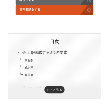
学生時代からに代表岩野の社長秘書として活動。現在は
無料相談をする
3社の事業責任者も務めており、Webマーケティングと
経営の知見もありながら営業代行ができるのが強み。
精鋭された営業フリーランスが30名ほどを牽引。
趣味はキックボクシング。アマチュアの戦績は2戦0勝2
負。
目次
売上を構成する3つの要素
集客数
成約率
客単価
売上を上げる3ステップ
もっと見る
現状の売上を数値で確認する
売上が低い原因を見つける