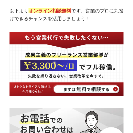
以下より
オンライン相談無料
です。営業のプロに丸投
げできるチャンスを活用しましょう！
会社概要資料をダウンロー
プロに無料相談をする
ドする
StockSun株式会社
〒160-0023 東京都新宿区西新宿3丁目7-30 フロ
ンティアグラン西新宿地下1階B102号室
サイトマップ
プライバシーポリシー