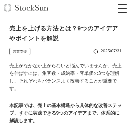
売上を上げる方法とは？9つのアイデア
やポイントを解説
2025/07/31
営業支援
オーダーメイド支援
売上がなかなか上がらないと悩んでいませんか。売上
BPO支援
TOP
を伸ばすには、集客数・成約率・客単価の3つを理解
オリジナルサービス
オンラインサロン
コンサルタント一覧
定額制Webマーケティング代行『マキトルく
し、それぞれをバランスよく改善することが重要で
ん』
す。
StockSun道場
実績
品質ガイドライン
格安でAI導入支援『あいのりAI』
定額制営業代行『カリトルくん』
本記事では、売上の基本構造から具体的な改善ステッ
お役立ち資料
年収エージェント
社内コンペ
拡散付1日密着動画制作『まるごと社長』
道場TOP
プ、すぐに実践できる9つのアイデアまで、体系的に
定額制採用代行・RPO『トルトルくん』
料金表
クレーム窓口
1本無料で記事を制作『SEOトライアル』
動画編集
解説します。
営業改善特化の動画制作『動画でカリトルく