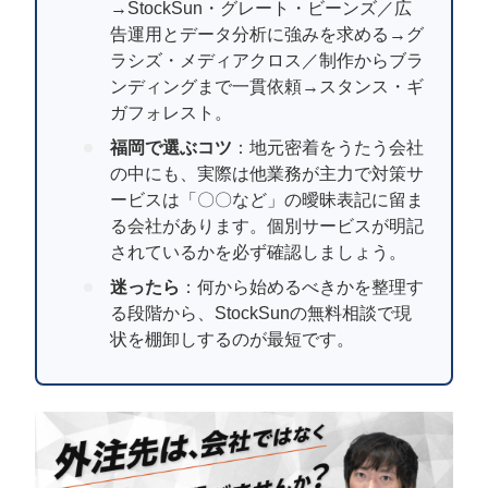
マーケマネージャー
→StockSun・グレート・ビーンズ／広
告運用とデータ分析に強みを求める→グ
カスタマーサクセスマネージャー
ラシズ・メディアクロス／制作からブラ
ンディングまで一貫依頼→スタンス・ギ
常勤監査役
ガフォレスト。
福岡で選ぶコツ
：地元密着をうたう会社
内部監査室長
の中にも、実際は他業務が主力で対策サ
ービスは「〇〇など」の曖昧表記に留ま
募集要項一覧
る会社があります。個別サービスが明記
されているかを必ず確認しましょう。
迷ったら
：何から始めるべきかを整理す
る段階から、StockSunの無料相談で現
状を棚卸しするのが最短です。