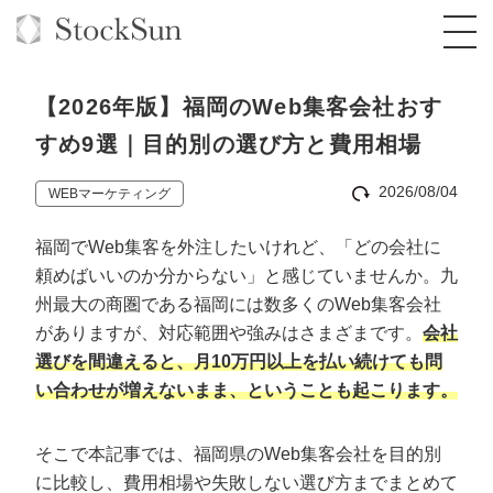
【2026年版】福岡のWeb集客会社おす
すめ9選｜目的別の選び方と費用相場
2026/08/04
WEBマーケティング
オーダーメイド支援
福岡でWeb集客を外注したいけれど、「どの会社に
BPO支援
TOP
頼めばいいのか分からない」と感じていませんか。九
オリジナルサービス
オンラインサロン
コンサルタント一覧
定額制Webマーケティング代行『マキトルく
州最大の商圏である福岡には数多くのWeb集客会社
ん』
がありますが、対応範囲や強みはさまざまです。
会社
StockSun道場
実績
品質ガイドライン
格安でAI導入支援『あいのりAI』
選びを間違えると、月10万円以上を払い続けても問
定額制営業代行『カリトルくん』
い合わせが増えないまま、ということも起こります。
お役立ち資料
年収エージェント
社内コンペ
拡散付1日密着動画制作『まるごと社長』
道場TOP
定額制採用代行・RPO『トルトルくん』
料金表
クレーム窓口
1本無料で記事を制作『SEOトライアル』
動画編集
そこで本記事では、福岡県のWeb集客会社を目的別
営業改善特化の動画制作『動画でカリトルく
に比較し、費用相場や失敗しない選び方までまとめて