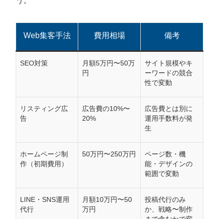
う。
Web集客手法
費用相場
備考
SEO対策
月額5万円〜50万
サイト規模やキ
円
ーワードの競合
性で変動
リスティング広
広告費の10%〜
広告費とは別に
告
20%
運用手数料が発
生
ホームページ制
50万円〜250万円
ページ数・機
作（初期費用）
能・デザインの
範囲で変動
LINE・SNS運用
月額10万円〜50
投稿代行のみ
代行
万円
か、戦略〜制作