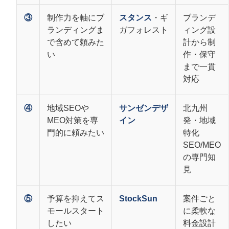
③
制作力を軸にブ
スタンス
・ギ
ブランデ
ランディングま
ガフォレスト
ィング設
で含めて頼みた
計から制
い
作・保守
まで一貫
対応
④
地域SEOや
サンゼンデザ
北九州
MEO対策を専
イン
発・地域
門的に頼みたい
特化
SEO/MEO
の専門知
見
⑤
予算を抑えてス
StockSun
案件ごと
モールスタート
に柔軟な
したい
料金設計