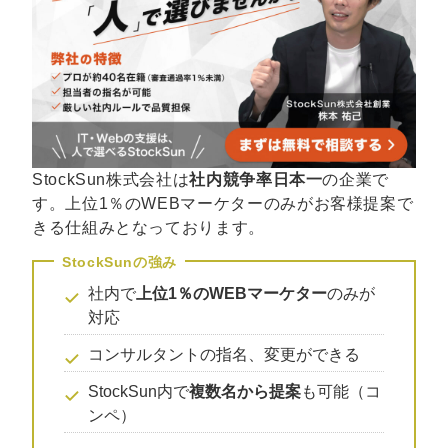
StockSun株式会社は
社内競争率日本一
の企業で
す。上位1％のWEBマーケターのみがお客様提案で
きる仕組みとなっております。
社内で
上位1％のWEBマーケター
のみが
対応
コンサルタントの指名、変更ができる
StockSun内で
複数名から提案
も可能（コ
ンペ）