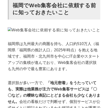
福岡でWeb集客会社に依頼する前
福岡のWeb集客会社に依頼する費用相場
に知っておきたいこと
初期費用・契約期間の注意点
福岡のWeb集客会社おすすめ9選【目的別
カテゴリー】
福岡県は九州最大の商圏を持ち、人口約510万人（福
岡県「福岡県の推計人口」2025年時点）を抱える地
まるごと任せたい｜総合支援に強いWeb集
域です。福岡市・北九州市を中心にIT企業やスタート
客会社3選
アップの集積が進んでおり、Web集客会社の選択肢
StockSun株式会社
も九州の中で最も豊富にあります。
グレート・ビーンズ
ハイクコンサルティング
選択肢が多い一方で、
「地元密着」をうたっていて
も、実際は他業務が主力でWeb集客サービスは「〇
広告運用とデータ分析に強みを求める｜広
〇など」の曖昧な表記にとどまる会社も少なくありま
告・データ型のWeb集客会社3選
せん。
会社の看板だけで判断せず、個別サービスが公
グラシズ
式サイトに明記されているかを確認することが重要で