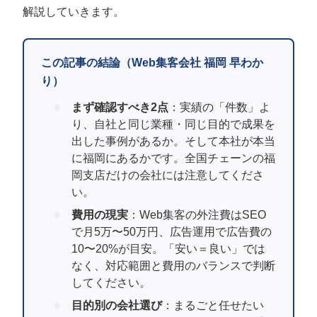
定額制LP制作・改善『最強LP』
エンジニア
ん』
解説していきます。
会社概要・役員紹介
採用YouTubeチャンネル構築『トリトル』
広告運用
定額LINE運用代行『LINEマキトルくん』
この記事の結論（Web集客会社 福岡 早わか
ミッション・ビジョン・バリュー
YouTubeディレクター
り）
代表メッセージ（岩野圭佑）
まず確認すべき2点
：実績の「件数」よ
り、自社と同じ業種・同じ目的で成果を
業務委託
取締役メッセージ（株本祐己）
出した事例があるか。そして本社が本当
に福岡にあるかです。全国チェーンの福
認定パートナー
岡支店だけの会社には注意してくださ
い。
動画ディレクター
費用の現実
：Web集客の外注費はSEO
営業
で月5万〜50万円、広告運用で広告費の
10〜20%が目安。「安い＝良い」では
インターン
なく、対応範囲と費用のバランスで判断
してください。
正社員
目的別の会社選び
：まるごと任せたい