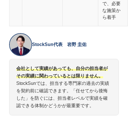
で、必要
な施策か
ら着手
StockSun代表 岩野 圭佑
会社として実績があっても、自分の担当者が
その実績に関わっているとは限りません。
会社概要資料をダウンロー
プロに無料相談をする
ドする
StockSunでは、担当する専門家の過去の実績
を契約前に確認できます。「任せてから後悔
StockSun株式会社
〒160-0023 東京都新宿区西新宿3丁目7-30 フロ
した」を防ぐには、担当者レベルで実績を確
ンティアグラン西新宿地下1階B102号室
認できる体制かどうかが最重要です。
サイトマップ
プライバシーポリシー