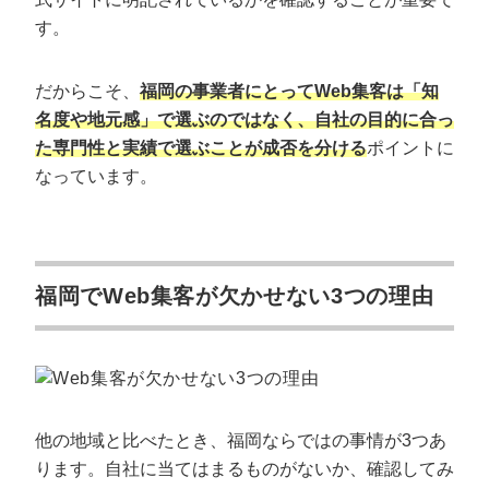
メディアクロス
す。
サンゼンデザイン
だからこそ、
福岡の事業者にとってWeb集客は「知
制作力を軸に集客まで一貫対応｜制作×集
名度や地元感」で選ぶのではなく、自社の目的に合っ
客に強いWeb集客会社3選
た専門性と実績で選ぶことが成否を分ける
ポイントに
なっています。
スタンス
ギガフォレスト
禅
福岡でWeb集客が欠かせない3つの理由
失敗しないWeb集客会社の選び方5つのチ
ェックポイント
①同じ業種・目的での実績を確認する
②自社に合った集客手法を持っているか確認する
③スピーディーに対応してくれるか確認する
他の地域と比べたとき、福岡ならではの事情が3つあ
④料金体系と追加費用の透明性を確認する
ります。自社に当てはまるものがないか、確認してみ