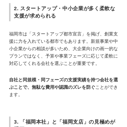
Web集客会社とホームページ制作会社は何が違います
2. スタートアップ・中小企業が多く柔軟な
か？
支援が求められる
成果が出るまでどのくらいの期間がかかりますか？
個人事業主や小規模事業者でも依頼できますか？
福岡市は「スタートアップ都市宣言」を掲げ、創業支
LINE公式アカウントの運用も依頼できますか？
援に力を入れている都市でもあります。新規事業や中
契約期間の縛りはありますか？
小企業からの相談が多いため、大企業向けの画一的な
解約する際に注意すべき点は何ですか？
プランではなく、予算や事業フェーズに応じて柔軟に
対応してくれる会社を選ぶことが重要です。
まとめ｜福岡のWeb集客は「本社所在地と
実績」で選ぶのが成功のカギ
自社と同規模・同フェーズの支援実績を持つ会社を選
ぶことで、無駄な費用や認識のズレを防ぐ
ことができ
ます。
3. 「福岡本社」と「福岡支店」の見極めが