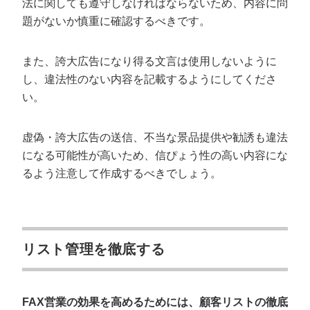
法に関しても遵守しなければならないため、内容に問
題がないか慎重に確認するべきです。
また、誇大広告になり得る文言は使用しないように
し、違法性のない内容を記載するようにしてくださ
い。
虚偽・誇大広告の送信、不当な景品提供や勧誘も違法
になる可能性が高いため、信ぴょう性の高い内容にな
るよう注意して作成するべきでしょう。
会社概要資料をダウンロー
プロに無料相談をする
ドする
StockSun株式会社
〒160-0023 東京都新宿区西新宿3丁目8番3号 新
リスト管理を徹底する
都心丸善ビル7階
サイトマップ
プライバシーポリシー
FAX営業の効果を高めるためには、顧客リストの徹底