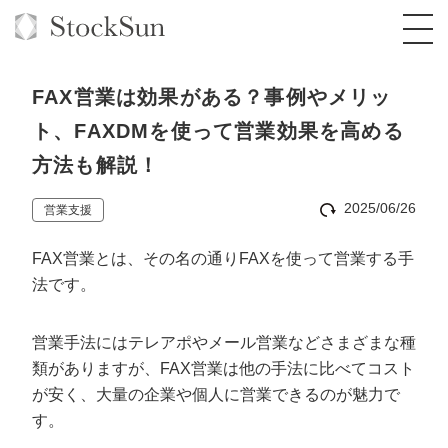
FAX営業は効果がある？事例やメリッ
ト、FAXDMを使って営業効果を高める
方法も解説！
オーダーメイド支援
2025/06/26
営業支援
BPO支援
TOP
FAX営業とは、その名の通りFAXを使って営業する手
オリジナルサービス
オンラインサロン
コンサルタント一覧
定額制Webマーケティング代行『マキトルく
法です。
ん』
StockSun道場
実績
品質ガイドライン
格安でAI導入支援『あいのりAI』
定額制営業代行『カリトルくん』
営業手法にはテレアポやメール営業などさまざまな種
お役立ち資料
年収エージェント
社内コンペ
拡散付1日密着動画制作『まるごと社長』
道場TOP
類がありますが、FAX営業は他の手法に比べてコスト
定額制採用代行・RPO『トルトルくん』
が安く、大量の企業や個人に営業できるのが魅力で
料金表
クレーム窓口
1本無料で記事を制作『SEOトライアル』
動画編集
す。
営業改善特化の動画制作『動画でカリトルく