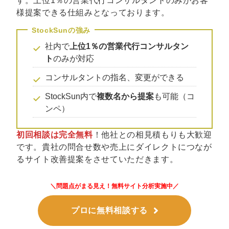
す。上位1％の営業代行コンサルタントのみがお客
マーケマネージャー
様提案できる仕組みとなっております。
カスタマーサクセスマネージャー
社内で
上位1％の営業代行コンサルタン
常勤監査役
ト
のみが対応
内部監査室長
コンサルタントの指名、変更ができる
募集要項一覧
StockSun内で
複数名から提案
も可能（コ
ンペ）
初回相談は完全無料
！他社との相見積もりも大歓迎
です。貴社の問合せ数や売上にダイレクトにつなが
るサイト改善提案をさせていただきます。
＼問題点がまる見え！無料サイト分析実施中／
プロに無料相談する