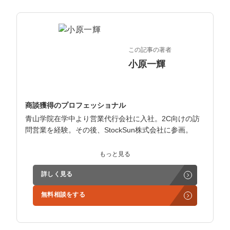
この記事の著者
小原一輝
商談獲得のプロフェッショナル
青山学院在学中より営業代行会社に入社。2C向けの訪
問営業を経験。その後、StockSun株式会社に参画。
インサイドセールス立ち上げ、テレアポ部隊立ち上げな
もっと見る
ど営業支援を担当。
詳しく見る
学生時代からに代表岩野の社長秘書として活動。現在は
無料相談をする
3社の事業責任者も務めており、Webマーケティングと
経営の知見もありながら営業代行ができるのが強み。
精鋭された営業フリーランスが30名ほどを牽引。