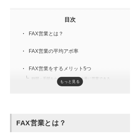
趣味はキックボクシング。アマチュアの戦績は2戦0勝2
負。
目次
FAX営業とは？
FAX営業の平均アポ率
FAX営業をするメリット5つ
時間・手間をかけずに一度に大量に営業できる
もっと見る
営業先の都合に合わせてFAXを見てもらえる
商品やサービスの内容をアピールしやすい
問い合わせまでのレスポンスが早い
送信料が安い
FAX営業とは？
FAX営業のDMテンプレートの書き方