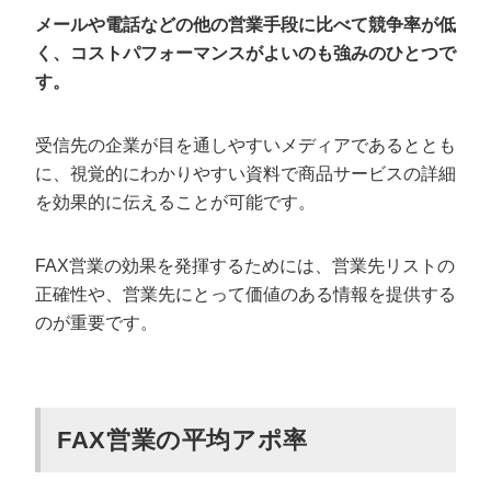
白黒の印字でも見やすいデザインにする
メールや電話などの他の営業手段に比べて競争率が低
く、コストパフォーマンスがよいのも強みのひとつで
FAX送信後のフォローを徹底する
す。
他の営業手法と組み合わせる
価格・メリットを明示する
受信先の企業が目を通しやすいメディアであるととも
“◯社限定”“○月末まで”など限定オファーを入れる
に、視覚的にわかりやすい資料で商品サービスの詳細
CTA（電話番号／返信欄）は紙面下部に大きく配置する
を効果的に伝えることが可能です。
FAX営業のターゲットとして適している業
FAX営業の効果を発揮するためには、営業先リストの
種
正確性や、営業先にとって価値のある情報を提供する
のが重要です。
営業代行で成果が出た3つの事例
SNSマーケで2,000万円規模の成約を実現した事例
営業代行をカリトルくんに切り替えてすぐ“商談7件・受
注1件”を実現した不動産DX会社の事例
FAX営業の平均アポ率
SEO対策企業が営業未経験でも成果創出した事例