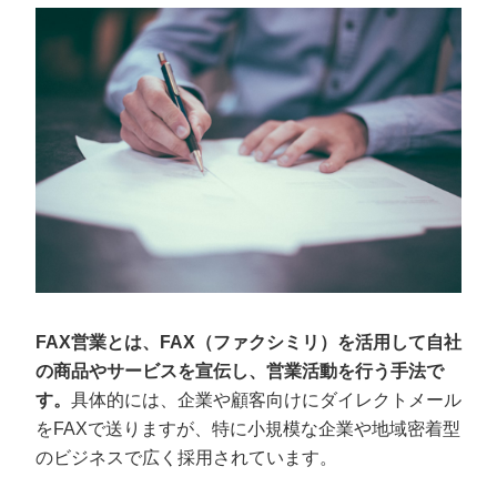
タイトル・キャッチコピーにこだわる
丁寧でわかりやすい商品・サービス説明を心がける
次のアクションを明確にする
FAX営業を行う際の注意点！営業時間外に
送るのはNG
営業時間外に送らない
クレームがあった企業には送らない
提供元がはっきりしているリストを使用する
違法性のない内容を記載する
リスト管理を徹底する
FAX営業とは、FAX（ファクシミリ）を活用して自社
の商品やサービスを宣伝し、営業活動を行う手法で
FAX営業に適した曜日と時間帯
す。
具体的には、企業や顧客向けにダイレクトメール
をFAXで送りますが、特に小規模な企業や地域密着型
FAX営業を用いて営業効果を高める7つの
のビジネスで広く採用されています。
方法