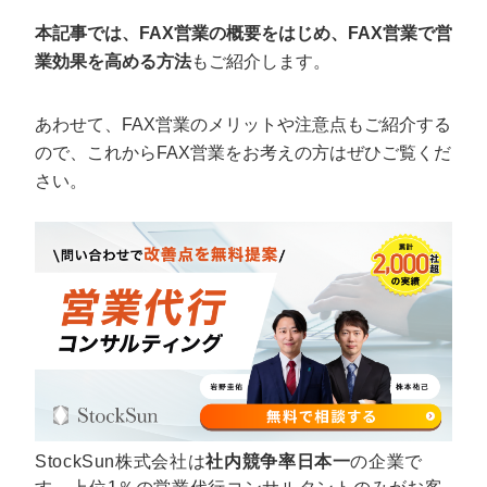
定額制LP制作・改善『最強LP』
エンジニア
ん』
本記事では、FAX営業の概要をはじめ、FAX営業で営
会社概要・役員紹介
採用YouTubeチャンネル構築『トリトル』
広告運用
定額LINE運用代行『LINEマキトルくん』
業効果を高める方法
もご紹介します。
ミッション・ビジョン・バリュー
YouTubeディレクター
あわせて、FAX営業のメリットや注意点もご紹介する
代表メッセージ（岩野圭佑）
ので、これからFAX営業をお考えの方はぜひご覧くだ
さい。
業務委託
取締役メッセージ（株本祐己）
認定パートナー
動画ディレクター
営業
インターン
正社員
StockSun株式会社は
社内競争率日本一
の企業で