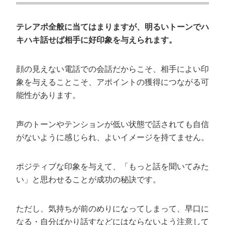
テレアポ全般に当てはまりますが、明るいトーンでハ
キハキ話せば相手に好印象を与えられます。
顔の見えない電話での会話だからこそ、相手によい印
象を与えることこそ、アポイントの獲得につながる可
能性があります。
声のトーンやテンションが低い状態で話されても自信
会社概要資料をダウンロー
がないように感じられ、よいイメージを持てません。
プロに無料相談をする
ドする
ポジティブな印象を与えて、「もっと話を聞いてみた
StockSun株式会社
〒160-0023 東京都新宿区西新宿3丁目8番3号 新
い」と思わせることが成功の秘訣です。
都心丸善ビル7階
サイトマップ
プライバシーポリシー
ただし、気持ちが前のめりになってしまって、早口に
なる・自分ばかり話すなどにはならないよう注意して