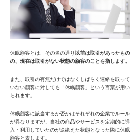
商品やサービスに不満があった
商品やサービスが不要だと感じている
他社の商品やサービスが魅力的だった
休眠顧客へのテレアポを成功させる3つの
コツ
休眠顧客とは、その名の通り
以前は取引があったもの
明るいトーンでハキハキ話す
の、現在は取引がない状態の顧客のことを指します。
相手に合わせてテレアポをかける時間帯を変更する
相手の話を聞きながら会話を進める
また、取引の有無だけではなくしばらく連絡を取って
いない顧客に対しても「休眠顧客」という言葉が用い
テレアポ以外で休眠顧客掘り起こしに有効
られます。
なアプローチ方法
メール
休眠顧客に該当するか否かはそれぞれの企業でルール
DM
が異なりますが、自社の商品やサービスを定期的に導
入・利用していたのが途絶えた状態となった際に休眠
休眠顧客へのテレアポをすべきタイミング
顧客と表します。