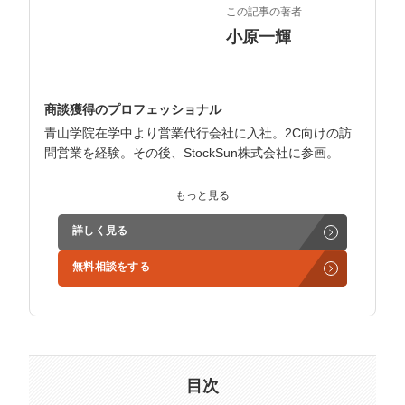
この記事の著者
小原一輝
商談獲得のプロフェッショナル
青山学院在学中より営業代行会社に入社。2C向けの訪
問営業を経験。その後、StockSun株式会社に参画。
インサイドセールス立ち上げ、テレアポ部隊立ち上げな
もっと見る
ど営業支援を担当。
詳しく見る
学生時代からに代表岩野の社長秘書として活動。現在は
無料相談をする
3社の事業責任者も務めており、Webマーケティングと
経営の知見もありながら営業代行ができるのが強み。
精鋭された営業フリーランスが30名ほどを牽引。
趣味はキックボクシング。アマチュアの戦績は2戦0勝2
負。
目次