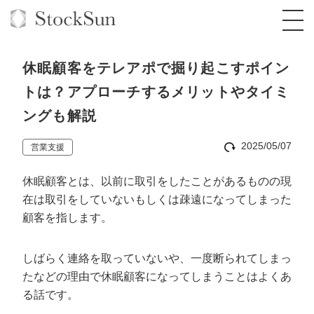
休眠顧客をテレアポで掘り起こすポイン
トは？アプローチするメリットやタイミ
ングも解説
オーダーメイド支援
2025/05/07
営業支援
BPO支援
TOP
休眠顧客とは、以前に取引をしたことがあるものの現
オリジナルサービス
オンラインサロン
コンサルタント一覧
定額制Webマーケティング代行『マキトルく
在は取引をしていないもしくは疎遠になってしまった
ん』
顧客を指します。
StockSun道場
実績
品質ガイドライン
格安でAI導入支援『あいのりAI』
定額制営業代行『カリトルくん』
お役立ち資料
年収エージェント
社内コンペ
拡散付1日密着動画制作『まるごと社長』
道場TOP
しばらく連絡を取っていないや、一度断られてしまっ
定額制採用代行・RPO『トルトルくん』
たなどの理由で休眠顧客になってしまうことはよくあ
料金表
クレーム窓口
1本無料で記事を制作『SEOトライアル』
動画編集
る話です。
営業改善特化の動画制作『動画でカリトルく