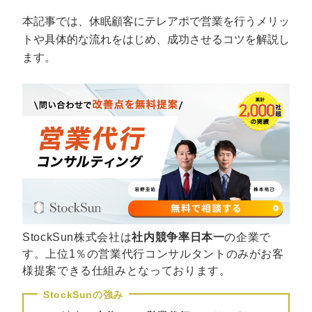
定額制LP制作・改善『最強LP』
エンジニア
ん』
本記事では、休眠顧客にテレアポで営業を行うメリッ
会社概要・役員紹介
採用YouTubeチャンネル構築『トリトル』
広告運用
定額LINE運用代行『LINEマキトルくん』
トや具体的な流れをはじめ、成功させるコツを解説し
ます。
ミッション・ビジョン・バリュー
YouTubeディレクター
代表メッセージ（岩野圭佑）
業務委託
取締役メッセージ（株本祐己）
認定パートナー
動画ディレクター
営業
StockSun株式会社は
社内競争率日本一
の企業で
インターン
す。上位1％の営業代行コンサルタントのみがお客
様提案できる仕組みとなっております。
正社員