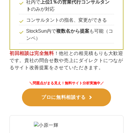
マーケマネージャー
社内で
上位1％の営業代行コンサルタン
ト
のみが対応
カスタマーサクセスマネージャー
コンサルタントの指名、変更ができる
常勤監査役
StockSun内で
複数名から提案
も可能（コ
ンペ）
内部監査室長
初回相談は完全無料
！他社との相見積もりも大歓迎
募集要項一覧
です。貴社の問合せ数や売上にダイレクトにつなが
るサイト改善提案をさせていただきます。
＼問題点がまる見え！無料サイト分析実施中／
プロに無料相談する