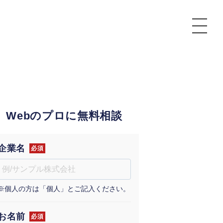
P
額制Webマーケティング代行『マキトルくん』
安でAI導入支援『あいのりAI』
Webのプロに無料相談
ンサルタント一覧
額制営業代行『カリトルくん』
散付1日密着動画制作『まるごと社長』
質ガイドライン
額制採用代行・RPO『トルトルくん』
本無料で記事を制作『SEOトライアル』
場TOP
企業名
必須
内コンペ
業改善特化の動画制作『動画でカリトルくん』
額制LP制作・改善『最強LP』
画編集
※個人の方は「個人」とご記入ください。
レーム窓口
額LINE運用代行『LINEマキトルくん』
用YouTubeチャンネル構築『トリトル』
ンジニア
告運用
お名前
必須