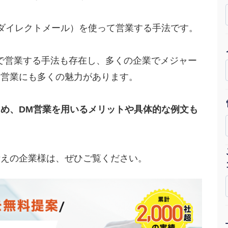
Yo
（ダイレクトメール）を使って営業する手法です。
会社概要・役員紹介
ミッション・ビジョン・バリュー
で営業する手法も存在し、多くの企業でメジャー
M営業にも多くの魅力があります。
代表メッセージ（岩野圭佑）
業務委託
取締役メッセージ（株本祐己）
じめ、DM営業を用いるメリットや具体的な例文も
認定パートナー
動画ディレクター
考えの企業様は、ぜひご覧ください。
営業
インターン
正社員