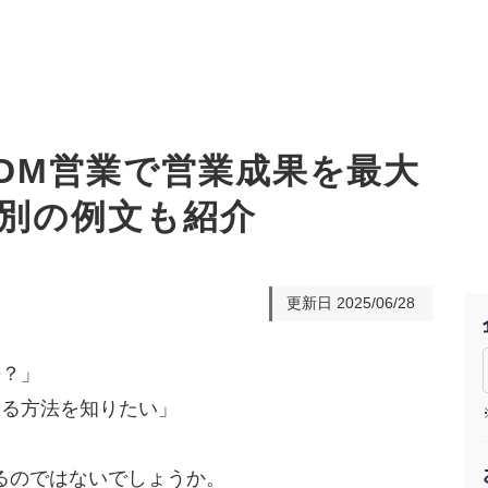
 DM営業で営業成果を最大
別の例文も紹介
オーダーメイド支援
TO
定
格
BPO支援
コ
定
拡
更新日
2025/06/28
オリジナルサービス
オンラインサロン
品
定
1
道
StockSun道場
実績
社
営
定
動
法？」
める方法を知りたい」
お役立ち資料
年収エージェント
ク
定
採
エ
料金表
広
るのではないでしょうか。