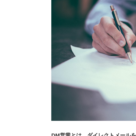
DM営業をするデメリット2
メールよりもコストがか
住所が更新されていない
【顧客別】営業DMの例文
新規顧客への営業DM
既存顧客への営業DM
休眠顧客への営業DM
DM営業の効果を高める5つ
ターゲットを明確にする
送付時期に注意する
レターセットにこだわる
DM営業とは、ダイレクトメール