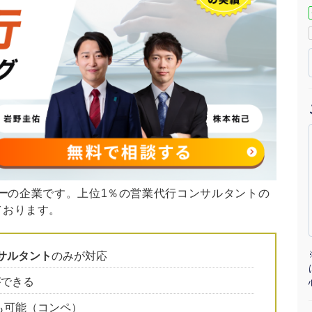
マーケマネージャー
カスタマーサクセスマネージャー
常勤監査役
内部監査室長
募集要項一覧
一
の企業です。上位1％の営業代行コンサルタントの
ております。
サルタント
のみが対応
ができる
も可能（コンペ）