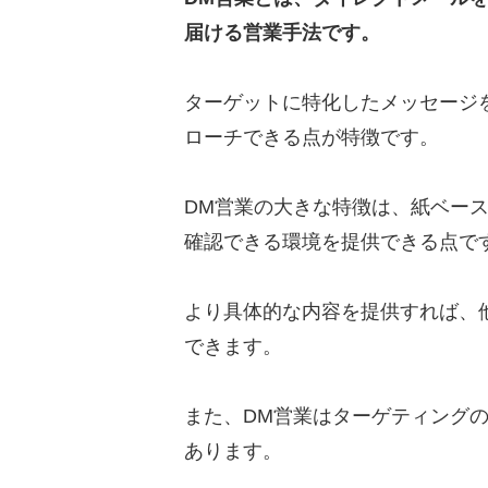
相手に興味を持ってもら
届ける営業手法です。
DM送付後のフォローを
ターゲットに特化したメッセージ
DM営業で注意すべき法律
ローチできる点が特徴です。
郵便法・信書便法
著作権・肖像権
DM営業の大きな特徴は、紙ベー
確認できる環境を提供できる点で
営業代行で成果が出た3つの
SNSマーケで2,000万
より具体的な内容を提供すれば、
「ストーリーブランディン
できます。
注した事例
SEO対策企業が営業未
また、DM営業はターゲティング
あります。
DM営業ならカリトルくんが