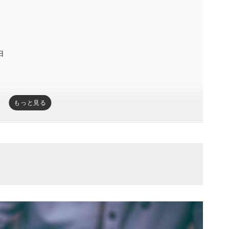
由
もっと見る
ない層にもアプローチできる
い
る
すい
もらいやすい