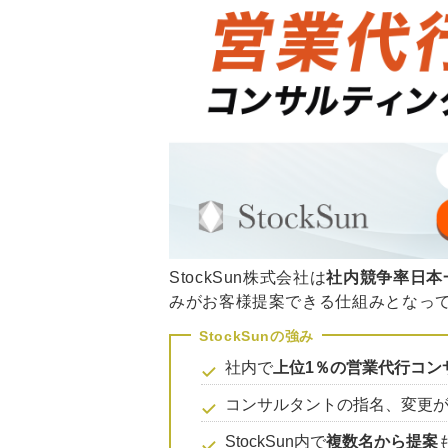
StockSun株式会社は
社内競争率日本
みがお客様提案できる仕組みとなっ
社内で
上位1％の営業代行コン
コンサルタントの指名、変更
StockSun内で
複数名から提案