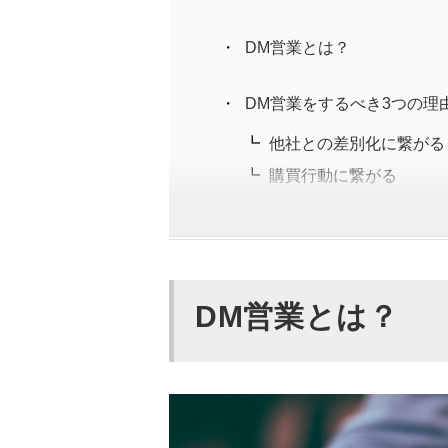
DM営業とは？
DM営業をするべき3つの理
他社との差別化に繋がる
購買行動に繋がる
WebサイトやSNSを見
DM営業をするメリット5つ
メールよりも開封率が高
DM営業とは？
大量の営業先に送付でき
内容に共感してもらいや
次の行動につなげやすい
読み手に特別感を感じて