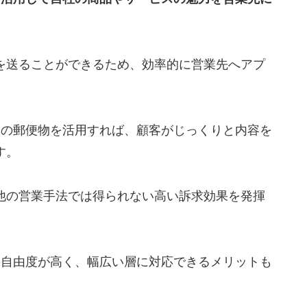
える内容にする
徹底する
を送ることができるため、効率的に営業先へアプ
スの郵便物を活用すれば、顧客がじっくりと内容を
す。
事例
円規模の成約を実現した事例
他の営業手法では得られない高い訴求効果を発揮
グ」に最適化した“伴走型”営業手法で2ヶ月3件受
経験でも成果創出した事例
の自由度が高く、幅広い層に対応できるメリットも
おすすめ