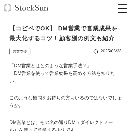
【コピペでOK】 DM営業で営業成果を
最大化するコツ！顧客別の例文も紹介
2025/06/28
営業支援
オーダーメイド支援
「DM営業とはどのような営業手法？」
BPO支援
TOP
「DM営業を使って営業効果を高める方法を知りた
オリジナルサービス
オンラインサロン
コンサルタント一覧
定額制Webマーケティング代行『マキトルく
い」
ん』
StockSun道場
実績
品質ガイドライン
格安でAI導入支援『あいのりAI』
このような疑問をお持ちの方もいるのではないでしょ
定額制営業代行『カリトルくん』
うか。
お役立ち資料
年収エージェント
社内コンペ
拡散付1日密着動画制作『まるごと社長』
道場TOP
定額制採用代行・RPO『トルトルくん』
料金表
クレーム窓口
1本無料で記事を制作『SEOトライアル』
動画編集
DM営業とは、その名の通りDM（ダイレクトメー
営業改善特化の動画制作『動画でカリトルく
ル）を使って営業する手法です。