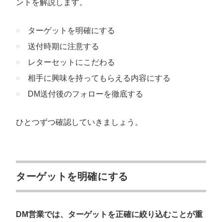
ントを解説します。
ターゲットを明確にする
送付時期に注意する
レターセットにこだわる
相手に興味を持ってもらえる内容にする
DM送付後のフォローを徹底する
ひとつずつ確認していきましょう。
会社概要資料をダウンロー
プロに無料相談をする
ドする
StockSun株式会社
〒160-0023 東京都新宿区西新宿3丁目8番3号 新
ターゲットを明確にする
都心丸善ビル7階
サイトマップ
プライバシーポリシー
DM営業では、ターゲットを正確に絞り込むことが重