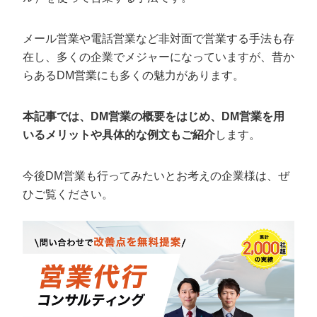
定額制LP制作・改善『最強LP』
エンジニア
ん』
会社概要・役員紹介
採用YouTubeチャンネル構築『トリトル』
広告運用
定額LINE運用代行『LINEマキトルくん』
メール営業や電話営業など非対面で営業する手法も存
在し、多くの企業でメジャーになっていますが、昔か
ミッション・ビジョン・バリュー
YouTubeディレクター
らあるDM営業にも多くの魅力があります。
代表メッセージ（岩野圭佑）
本記事では、DM営業の概要をはじめ、DM営業を用
業務委託
取締役メッセージ（株本祐己）
いるメリットや具体的な例文もご紹介
します。
認定パートナー
今後DM営業も行ってみたいとお考えの企業様は、ぜ
動画ディレクター
ひご覧ください。
営業
インターン
正社員