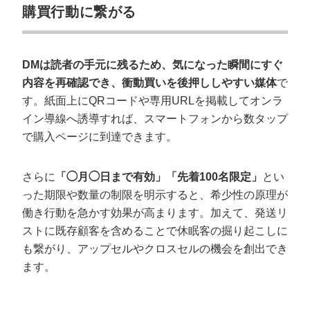
購買行動に繋がる
DMは読者の手元に残るため、気になった瞬間にすぐ
内容を再確認でき、衝動買いを後押ししやすい媒体
で
す。紙面上にQRコードや専用URLを掲載してオンラ
イン導線へ誘導すれば、スマートフォンから数タップ
で購入ページに到達できます。
さらに
「◯月◯日まで有効」「先着100名限定」
とい
った期限や数量の制限を明示すると、希少性の原理が
働き行動を急かす効果が高まります。加えて、発送リ
ストに既存顧客を含めることで休眠客の掘り起こしに
も繋がり、アップセルやクロスセルの機会を創出でき
ます。