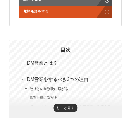
学生時代からに代表岩野の社長秘書として活動。現在は
無料相談をする
3社の事業責任者も務めており、Webマーケティングと
経営の知見もありながら営業代行ができるのが強み。
精鋭された営業フリーランスが30名ほどを牽引。
趣味はキックボクシング。アマチュアの戦績は2戦0勝2
負。
目次
DM営業とは？
DM営業をするべき3つの理由
他社との差別化に繋がる
購買行動に繋がる
WebサイトやSNSを見ない層にもアプローチできる
もっと見る
DM営業をするメリット5つ