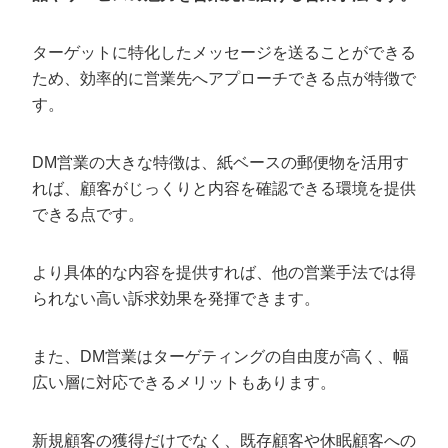
ターゲットを明確にする
ターゲットに特化したメッセージを送ることができる
送付時期に注意する
ため、効率的に営業先へアプローチできる点が特徴で
レターセットにこだわる
す。
相手に興味を持ってもらえる内容にする
DM送付後のフォローを徹底する
DM営業の大きな特徴は、紙ベースの郵便物を活用す
れば、顧客がじっくりと内容を確認できる環境を提供
DM営業で注意すべき法律
できる点です。
郵便法・信書便法
著作権・肖像権
より具体的な内容を提供すれば、他の営業手法では得
られない高い訴求効果を発揮できます。
営業代行で成果が出た3つの事例
SNSマーケで2,000万円規模の成約を実現した事例
また、DM営業はターゲティングの自由度が高く、幅
「ストーリーブランディング」に最適化した“伴走型”営
広い層に対応できるメリットもあります。
業手法で2ヶ月3件受注した事例
SEO対策企業が営業未経験でも成果創出した事例
新規顧客の獲得だけでなく、既存顧客や休眠顧客への