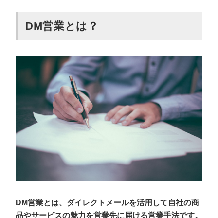
メールよりも開封率が高い
大量の営業先に送付できる
DM営業とは？
内容に共感してもらいやすい
次の行動につなげやすい
読み手に特別感を感じてもらいやすい
DM営業をするデメリット2つ
メールよりもコストがかかる
住所が更新されていない場合は届かない
【顧客別】営業DMの例文
新規顧客への営業DM
既存顧客への営業DM
休眠顧客への営業DM
DM営業とは、ダイレクトメールを活用して自社の商
DM営業の効果を高める5つのコツ
品やサービスの魅力を営業先に届ける営業手法です。