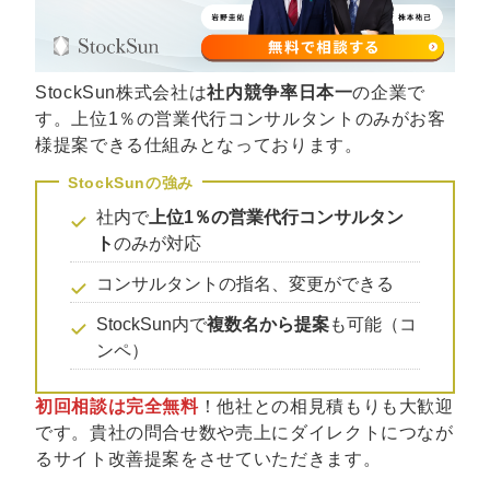
マーケマネージャー
カスタマーサクセスマネージャー
StockSun株式会社は
社内競争率日本一
の企業で
常勤監査役
す。上位1％の営業代行コンサルタントのみがお客
様提案できる仕組みとなっております。
内部監査室長
募集要項一覧
社内で
上位1％の営業代行コンサルタン
ト
のみが対応
コンサルタントの指名、変更ができる
StockSun内で
複数名から提案
も可能（コ
ンペ）
初回相談は完全無料
！他社との相見積もりも大歓迎
です。貴社の問合せ数や売上にダイレクトにつなが
るサイト改善提案をさせていただきます。