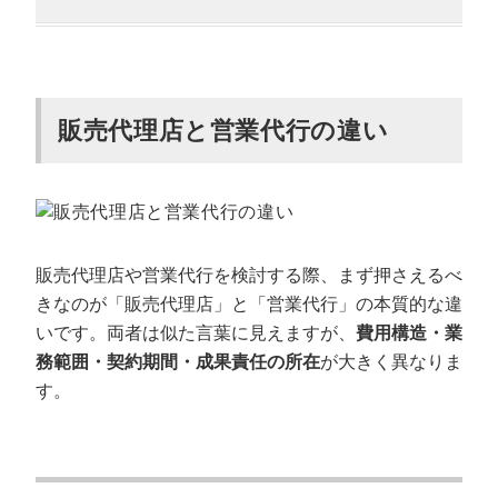
販売代理店を利用するデメリット
営業代行とは
営業代行会社の特徴
販売代理店と営業代行の違い
営業代行会社を利用するメリット
営業代行会社を利用するデメリット
【料金相場】コストパフォーマンスが良い
のはどっち？
販売代理店や営業代行を検討する際、まず押さえるべ
営業代行の相場
きなのが「販売代理店」と「営業代行」の本質的な違
販売代理店の手数料・マージン相場
いです。両者は似た言葉に見えますが、
費用構造・業
務範囲・契約期間・成果責任の所在
が大きく異なりま
販売代理店と営業代行会社はどちらを選ぶ
す。
べき？
販売代理店を選ぶべきケース
営業代行を選ぶべきケース