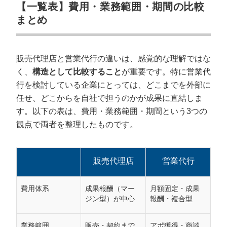
【一覧表】費用・業務範囲・期間の比較
失敗しやすい選び方のパターン
まとめ
営業代行会社の3つの選び方
代行内容は自社に合っているか
販売代理店と営業代行の違いは、感覚的な理解ではな
実績は豊富か
く、
構造として比較すること
が重要です。特に営業代
料金形態は目的や予算に沿ったものか
行を検討している企業にとっては、どこまでを外部に
任せ、どこからを自社で担うのかが成果に直結しま
販売代理店と営業代行の違いについてよく
す。以下の表は、費用・業務範囲・期間という3つの
ある質問
観点で両者を整理したものです。
代理店と営業代行の違いは何ですか？
代理店営業（代理店チャネル）を開拓するには？
販売代理店
営業代行
成果が出るまでの期間はどれくらい違いますか？
費用体系
成果報酬（マー
月額固定・成果
売上を最大化するならカリトルくんがおす
ジン型）が中心
報酬・複合型
すめ
業務範囲
販売・契約まで
アポ獲得・商談