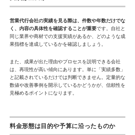
営業代行会社の実績を見る際は、件数や年数だけでな
く、内容の具体性を確認することが重要
です。自社と
同じ業界や商材での支援実績があるか、どのような成
果指標を達成しているかを確認しましょう。
また、成果が出た理由やプロセスを説明できる会社
は、再現性が高い傾向にあります。単に「実績多数」
と記載されているだけでは判断できません。定量的な
会社概要資料をダウンロー
プロに無料相談をする
数値や改善事例を開示しているかどうかが、信頼性を
ドする
見極めるポイントになります。
StockSun株式会社
〒160-0023 東京都新宿区西新宿3丁目8番3号 新
都心丸善ビル7階
サイトマップ
プライバシーポリシー
料金形態は目的や予算に沿ったものか