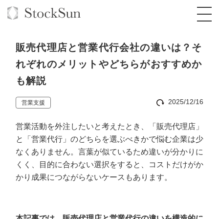
販売代理店と営業代行会社の違いは？そ
れぞれのメリットやどちらがおすすめか
も解説
オーダーメイド支援
2025/12/16
営業支援
BPO支援
TOP
営業活動を外注したいと考えたとき、「販売代理店」
オリジナルサービス
オンラインサロン
コンサルタント一覧
定額制Webマーケティング代行『マキトルく
と「営業代行」のどちらを選ぶべきかで悩む企業は少
ん』
なくありません。言葉が似ているため違いが分かりに
StockSun道場
実績
品質ガイドライン
格安でAI導入支援『あいのりAI』
くく、目的に合わない選択をすると、コストだけがか
定額制営業代行『カリトルくん』
お役立ち資料
年収エージェント
かり成果につながらないケースもあります。
社内コンペ
拡散付1日密着動画制作『まるごと社長』
道場TOP
定額制採用代行・RPO『トルトルくん』
料金表
クレーム窓口
1本無料で記事を制作『SEOトライアル』
動画編集
営業改善特化の動画制作『動画でカリトルく
本記事では、販売代理店と営業代行の違いを構造的に