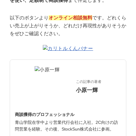
を使い、定額制で商談獲得
まで伴走します。
マーケマネージャー
カスタマーサクセスマネージャー
以下のボタンより
オンライン相談無料
です。どれくら
い売上が上がりそうか、どれだけ再現性がありそうか
常勤監査役
をぜひご確認ください。
内部監査室長
募集要項一覧
この記事の著者
小原一輝
商談獲得のプロフェッショナル
青山学院在学中より営業代行会社に入社。2C向けの訪
問営業を経験。その後、StockSun株式会社に参画。