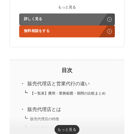
インサイドセールス立ち上げ、テレアポ部隊立ち上げな
もっと見る
ど営業支援を担当。
詳しく見る
学生時代からに代表岩野の社長秘書として活動。現在は
無料相談をする
3社の事業責任者も務めており、Webマーケティングと
経営の知見もありながら営業代行ができるのが強み。
精鋭された営業フリーランスが30名ほどを牽引。
趣味はキックボクシング。アマチュアの戦績は2戦0勝2
負。
目次
販売代理店と営業代行の違い
【一覧表】費用・業務範囲・期間の比較まとめ
販売代理店とは
販売代理店の特徴
販売代理店を利用するメリット
もっと見る