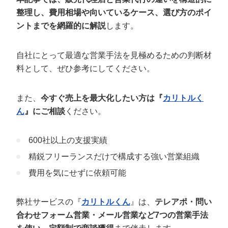
定額制LP制作・改善『最強LP』
エンジニア
ん』
整理し、費用相場や向いているケース、選び方のポイ
会社概要・役員紹介
採用YouTubeチャンネル構築『トリトル』
広告運用
ントまでを網羅的に解説
します。
定額LINE運用代行『LINEマキトルくん』
ミッション・ビジョン・バリュー
YouTubeディレクター
自社にとって最適な営業手法を見極めるための判断材
料として、ぜひ参考にしてください。
代表メッセージ（岩野圭佑）
業務委託
取締役メッセージ（株本祐己）
また、
今すぐ売上を最大化したい方は『
カリトルく
ん
』にご相談
ください。
認定パートナー
動画ディレクター
600社以上の支援実績
精鋭フリーランスだけで構成する強い営業組織
営業
費用を気にせずに依頼可能
インターン
弊社サービスの『
カリトルくん
』は、
テレアポ・問い
正社員
合わせフォーム営業・メール営業など7つの営業手法