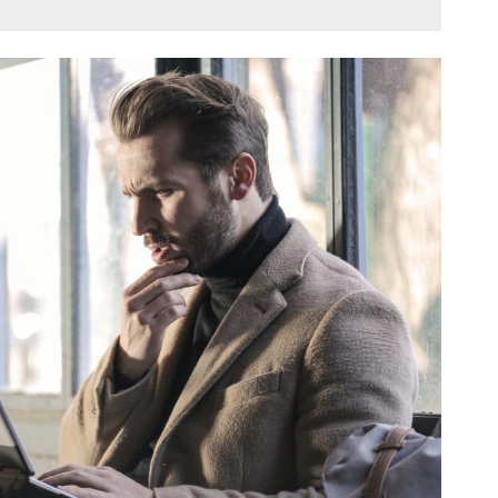
ージ｜事業開発支援サービスと人材採用支援サービ
サービス
の営業を得意とする営業代行会社
｜インターネット上の集客サービスも得意な営業代
ョン｜営業戦略立案からコンサルティングまでして
営業戦略の策定から営業代行までのトータル支援を
外進出サポートなども可能な営業代行会社
表
なる？メリットを紹介
められる