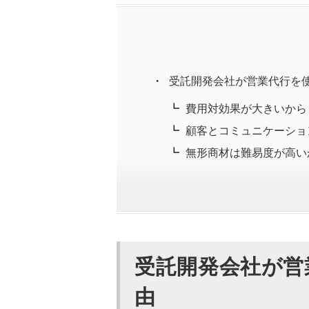
受託開発会社が営業代行を使
費用対効果が大きいから
顧客とコミュニケーショ
無形商材は難易度が高い
受託開発におすすめの営業代
カリトルくん｜受託開発
の営業支援サービス
株式会社アソウ・ヒューマ
受託開発会社が営
営業代行サービス
由
ルーツアルファ株式会社