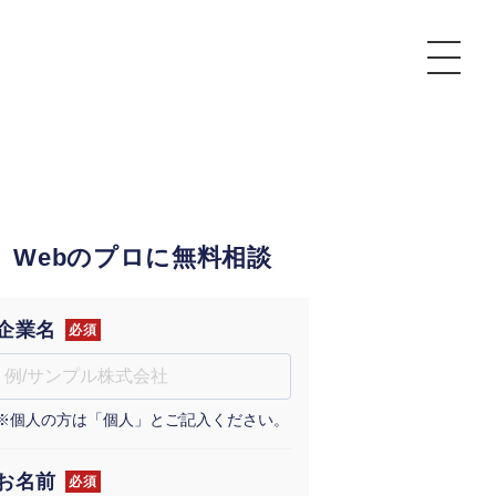
P
額制Webマーケティング代行『マキトルくん』
安でAI導入支援『あいのりAI』
Webのプロに無料相談
ンサルタント一覧
額制営業代行『カリトルくん』
散付1日密着動画制作『まるごと社長』
質ガイドライン
額制採用代行・RPO『トルトルくん』
本無料で記事を制作『SEOトライアル』
場TOP
企業名
必須
内コンペ
業改善特化の動画制作『動画でカリトルくん』
額制LP制作・改善『最強LP』
画編集
※個人の方は「個人」とご記入ください。
レーム窓口
額LINE運用代行『LINEマキトルくん』
用YouTubeチャンネル構築『トリトル』
ンジニア
告運用
お名前
必須