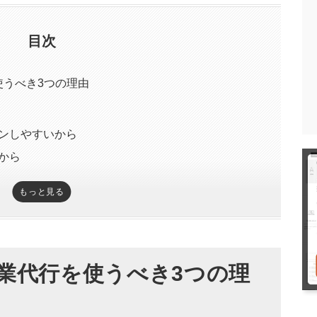
目次
うべき3つの理由
ンしやすいから
から
もっと見る
行会社・サービス9選
向け営業代行を精鋭フリーランスが対応する定額制
ニーセンター｜月間1,000社にアプローチできる
業代行を使うべき3つの理
｜完全成果報酬制の営業代行会社