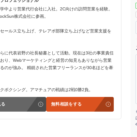
プロフェッショナル
マーケマネージャー
学中より営業代行会社に入社。2C向けの訪問営業を経験。
ockSun株式会社に参画。
カスタマーサクセスマネージャー
セールス立ち上げ、テレアポ部隊立ち上げなど営業支援を
常勤監査役
内部監査室長
らに代表岩野の社長秘書として活動。現在は3社の事業責任
おり、Webマーケティングと経営の知見もありながら営業
募集要項一覧
るのが強み。 精鋭された営業フリーランスが30名ほどを牽
クボクシング。アマチュアの戦績は2戦0勝2負。
見る
無料相談をする