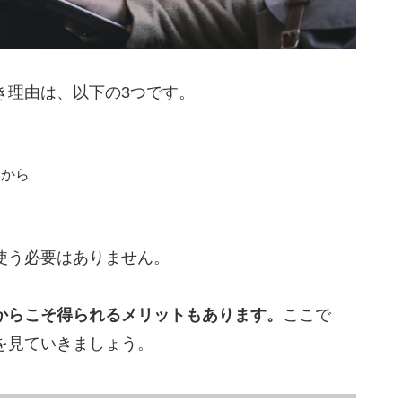
る
きる
2つの選び方
き理由は、以下の3つです。
いるか
いから
意点
と商談精度が下がる
使う必要はありません。
可能性がある
計に注意が必要
からこそ得られるメリットもあります。
ここで
を見ていきましょう。
事例
円規模の成約を実現した事例