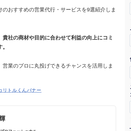
Yo
けのおすすめの営業代行・サービスを9選紹介しま
会社概要・役員紹介
ミッション・ビジョン・バリュー
、貴社の商材や目的に合わせて利益の向上にコミ
す。
代表メッセージ（岩野圭佑）
業務委託
取締役メッセージ（株本祐己）
。営業のプロに丸投げできるチャンスを活用しま
認定パートナー
動画ディレクター
営業
インターン
輝
正社員