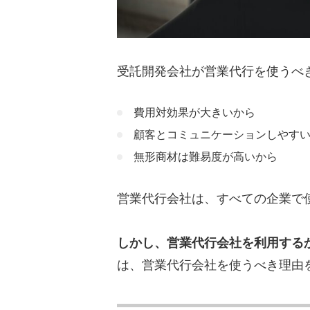
営業リソース不足を補え
受託開発の業務に集中で
受託開発会社向け営業代行の
受託開発会社が営業代行を使うべ
代行内容は自社に合って
費用対効果が大きいから
実績は豊富にあるか
顧客とコミュニケーションしやす
営業代行を導入する際の注
無形商材は難易度が高いから
サービス理解が不十分だ
営業代行会社は、すべての企業で
完全委任は逆効果になる
料金体系の条件やKPI設
しかし、営業代行会社を利用する
は、営業代行会社を使うべき理由
営業代行で成果が出た3つの
SNSマーケで2,000万