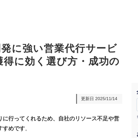
託開発に強い営業代行サービ
獲得に効く選び方・成功の
オーダーメイド支援
TO
定
格
BPO支援
コ
定
拡
オリジナルサービス
オンラインサロン
品
定
1
道
更新日
2025/11/14
StockSun道場
実績
社
営
定
動
りに行ってくれるため、自社のリソース不足や営
お役立ち資料
年収エージェント
ク
定
採
エ
すすめです
。
料金表
広