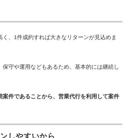
切り替えてすぐ“商談7件・受注1件”を実現した不
わせ5分以内に架電”で売上UPした事例
らカリトルくんがおすすめ
高く、1件成約すれば大きなリターンが見込めま
、保守や運用などもあるため、基本的には継続し
続案件であることから、営業代行を利用して案件
ョンしやすいから