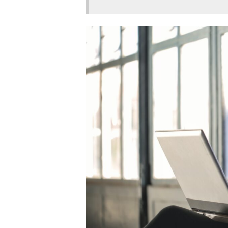
株式会社グローバルステ
スを提供している営業代行
EBA株式会社｜IT関連
株式会社エグゼクティブ
行会社
株式会社エッジコネクシ
くれる営業代行会社
九州電信電話株式会社｜
してもらえる営業代行会社
株式会社レイゼクス｜海
主要な営業代行会社の比較
営業代行を導入するとどう
新規開拓のスピードを高