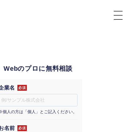
P
額制Webマーケティング代行『マキトルくん』
安でAI導入支援『あいのりAI』
Webのプロに無料相談
ンサルタント一覧
額制営業代行『カリトルくん』
散付1日密着動画制作『まるごと社長』
質ガイドライン
額制採用代行・RPO『トルトルくん』
本無料で記事を制作『SEOトライアル』
場TOP
企業名
必須
内コンペ
業改善特化の動画制作『動画でカリトルくん』
額制LP制作・改善『最強LP』
画編集
※個人の方は「個人」とご記入ください。
レーム窓口
額LINE運用代行『LINEマキトルくん』
用YouTubeチャンネル構築『トリトル』
ンジニア
告運用
お名前
必須