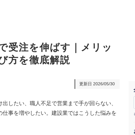
で受注を伸ばす｜メリッ
び方を徹底解説
オーダーメイド支援
TO
定
格
BPO支援
コ
定
拡
更新日
2026/05/30
オリジナルサービス
オンラインサロン
品
定
1
道
StockSun道場
実績
社
営
定
動
け出したい、職人不足で営業まで手が回らない、
の仕事を増やしたい。建設業ではこうした悩みを
お役立ち資料
年収エージェント
ク
定
採
エ
。
料金表
広