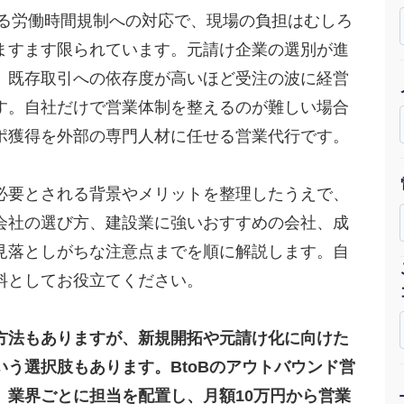
よる労働時間規制への対応で、現場の負担はむしろ
Yo
ますます限られています。元請け企業の選別が進
会社概要・役員紹介
、既存取引への依存度が高いほど受注の波に経営
ミッション・ビジョン・バリュー
す。自社だけで営業体制を整えるのが難しい場合
ポ獲得を外部の専門人材に任せる営業代行です。
代表メッセージ（岩野圭佑）
業務委託
取締役メッセージ（株本祐己）
必要とされる背景やメリットを整理したうえで、
会社の選び方、建設業に強いおすすめの会社、成
認定パートナー
見落としがちな注意点までを順に解説します。自
動画ディレクター
料としてお役立てください。
営業
方法もありますが、新規開拓や元請け化に向けた
インターン
う選択肢もあります。BtoBのアウトバウンド営
正社員
、業界ごとに担当を配置し、月額10万円から営業