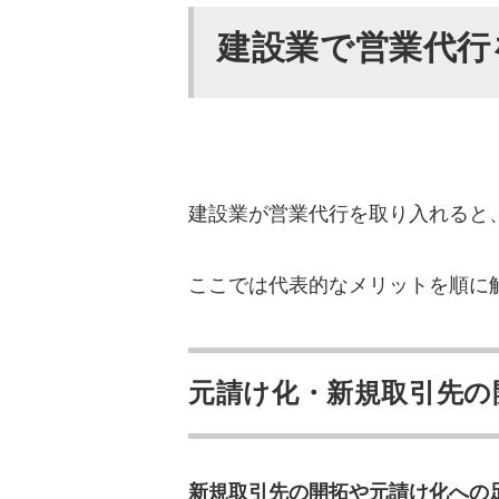
自社の強みを言語化する
建設業で営業代行
複数の営業施策を業界特
建設業の営業代行に関する
Q. 建設業の営業代行と
Q. 元請け化につながり
建設業が営業代行を取り入れると
Q. 成果が出るまでどの
まとめ｜自社に合う建設業
ここでは代表的なメリットを順に
元請け化・新規取引先の
新規取引先の開拓や元請け化への