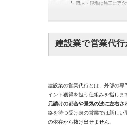
職人・現場は施工に専念
営業費を固定費から変動
建設業の営業代行の料金体
建設業で営業代行
建設業の営業代行会社の選
建設業界での実績は十分
コストパフォーマンスは
会社独自の強みを持って
売上までスコープに含め
建設業の営業代行とは、外部の専
録音や文字起こしを共有
イント獲得を担う仕組みを指しま
元請けの都合や景気の波に左右さ
建設業に強いおすすめの営
絡を待つ受け身の営業では新しい
カリトルくん（StockS
の依存から抜け出せません。