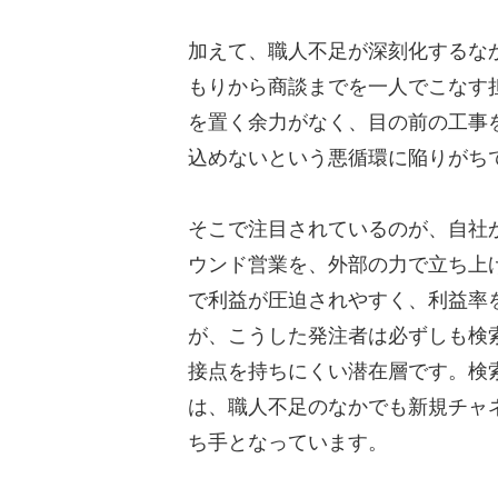
株式会社NITACO
株式会社エグゼクティブ
加えて、職人不足が深刻化するな
株式会社セレブリックス
もりから商談までを一人でこなす
アズ株式会社
を置く余力がなく、目の前の工事
株式会社ディグロス
込めないという悪循環に陥りがち
株式会社エフテック
株式会社ambient
そこで注目されているのが、自社
株式会社アイランド・ブ
ウンド営業を、外部の力で立ち上
合同会社ドリームアップ
で利益が圧迫されやすく、利益率
株式会社ラクイチ
が、こうした発注者は必ずしも検
DORIRU株式会社
接点を持ちにくい潜在層です。検
は、職人不足のなかでも新規チャ
建設業の営業代行で成果を
ち手となっています。
ターゲットを定量・定性