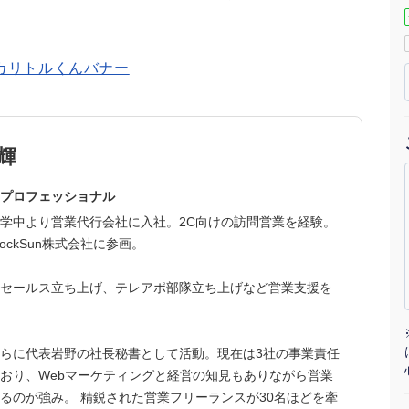
マーケマネージャー
カスタマーサクセスマネージャー
常勤監査役
内部監査室長
輝
募集要項一覧
プロフェッショナル
学中より営業代行会社に入社。2C向けの訪問営業を経験。
ockSun株式会社に参画。
セールス立ち上げ、テレアポ部隊立ち上げなど営業支援を
らに代表岩野の社長秘書として活動。現在は3社の事業責任
おり、Webマーケティングと経営の知見もありながら営業
るのが強み。 精鋭された営業フリーランスが30名ほどを牽