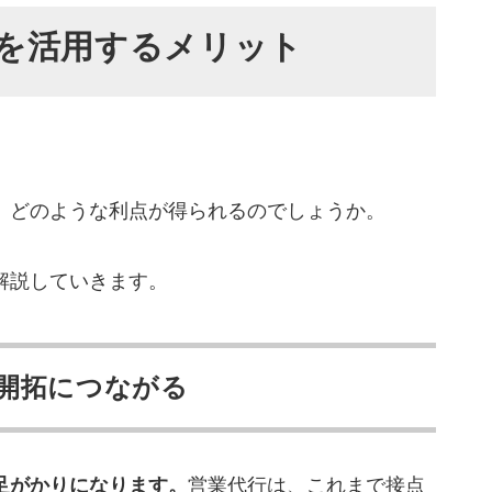
を活用するメリット
性で使い分ける
よくある質問
は何ですか？
ますか？
、どのような利点が得られるのでしょうか。
くらいかかりますか？
の営業代行を選んで受注を伸ばそう
解説していきます。
開拓につながる
足がかりになります。
営業代行は、これまで接点