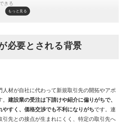
できる
もっと見る
費に切り替えられる
系と費用相場
が必要とされる背景
び方
か
高いか
いるか
ているか
門人材が自社に代わって新規取引先の開拓やアポ
してくれるか
す。
建設業の受注は下請けや紹介に偏りがちで、
れやすく、価格交渉でも不利になりがち
です。連
業代行会社
取引先との接点が生まれにくく、特定の取引先へ
un株式会社）