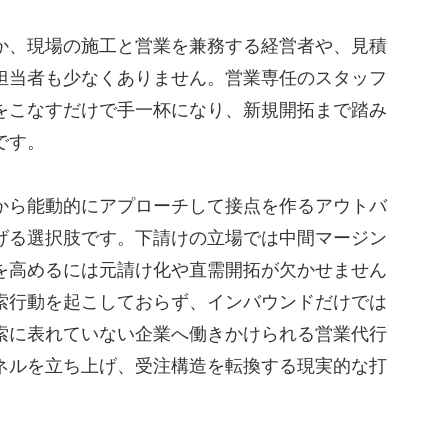
か、現場の施工と営業を兼務する経営者や、見積
担当者も少なくありません。営業専任のスタッフ
をこなすだけで手一杯になり、新規開拓まで踏み
です。
から能動的にアプローチして接点を作るアウトバ
レイン
げる選択肢です。下請けの立場では中間マージン
を高めるには元請け化や直需開拓が欠かせません
索行動を起こしておらず、インバウンドだけでは
索に表れていない企業へ働きかけられる営業代行
ネルを立ち上げ、受注構造を転換する現実的な打
出すためのポイント
で絞り込む