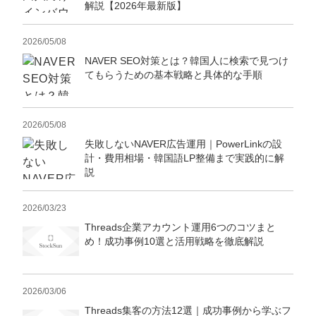
定額制LP制作・改善『最強LP』
エンジニア
ん』
解説【2026年最新版】
会社概要・役員紹介
採用YouTubeチャンネル構築『トリトル』
広告運用
定額LINE運用代行『LINEマキトルくん』
2026/05/08
NAVER SEO対策とは？韓国人に検索で見つけ
ミッション・ビジョン・バリュー
YouTubeディレクター
てもらうための基本戦略と具体的な手順
代表メッセージ（岩野圭佑）
2026/05/08
業務委託
取締役メッセージ（株本祐己）
失敗しないNAVER広告運用｜PowerLinkの設
計・費用相場・韓国語LP整備まで実践的に解
認定パートナー
説
動画ディレクター
2026/03/23
営業
Threads企業アカウント運用6つのコツまと
め！成功事例10選と活用戦略を徹底解説
インターン
正社員
2026/03/06
Threads集客の方法12選｜成功事例から学ぶフ