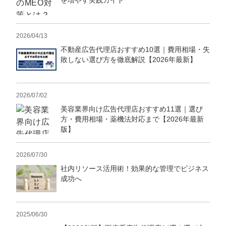
を増やす実践ガイド
2026/04/13
不動産広告代理店おすすめ10選｜費用相場・失
敗しない選び方を徹底解説【2026年最新】
2026/07/02
美容業界向け広告代理店おすすめ11選｜選び
方・費用相場・薬機法対応まで【2026年最新
版】
会社概要資料をダウンロー
プロに無料相談をする
ドする
2026/07/30
社内リソース活用術！効果的な管理でビジネス
StockSun株式会社
〒160-0023 東京都新宿区西新宿3丁目8番3号 新
成功へ
都心丸善ビル7階
サイトマップ
プライバシーポリシー
2025/06/30