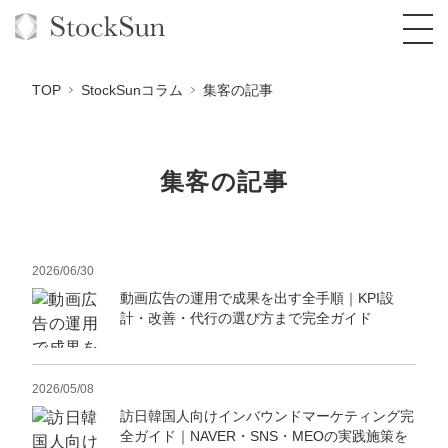
TOP
StockSunコラム
集客の記事
集客の記事
オーダーメイド支援
BPO支援
TOP
オリジナルサービス
オンラインサロン
2026/06/30
コンサルタント一覧
定額制Webマーケティング代行『マキトルく
ん』
動画広告の運用で成果を出す全手順｜KPI設
StockSun道場
実績
品質ガイドライン
格安でAI導入支援『あいのりAI』
計・改善・代行の選び方まで完全ガイド
定額制営業代行『カリトルくん』
お役立ち資料
年収エージェント
社内コンペ
拡散付1日密着動画制作『まるごと社長』
道場TOP
定額制採用代行・RPO『トルトルくん』
2026/05/08
料金表
クレーム窓口
1本無料で記事を制作『SEOトライアル』
動画編集
訪日韓国人向けインバウンドマーケティング完
営業改善特化の動画制作『動画でカリトルく
全ガイド｜NAVER・SNS・MEOの実践施策を