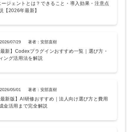
e AIエージェントとは？できること・導入効果・注意点
マーケマネージャー
説【2026年最新】
カスタマーサクセスマネージャー
常勤監査役
2026/07/29
著者：安部直樹
内部監査室長
6年最新】Codexプラグインおすすめ一覧｜選び方・
ィング活用法を解説
募集要項一覧
2026/05/01
著者：安部直樹
6年最新版】AI研修おすすめ｜法人向け選び方と費用
成金活用まで完全解説