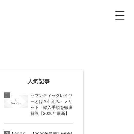
P
額制Webマーケティング代行『マキトルくん』
安でAI導入支援『あいのりAI』
ンサルタント一覧
額制営業代行『カリトルくん』
散付1日密着動画制作『まるごと社長』
人気記事
質ガイドライン
額制採用代行・RPO『トルトルくん』
本無料で記事を制作『SEOトライアル』
場TOP
1
セマンティックレイヤ
内コンペ
業改善特化の動画制作『動画でカリトルくん』
額制LP制作・改善『最強LP』
画編集
ーとは？仕組み・メリ
ット・導入手順を徹底
解説【2026年最新】
レーム窓口
額LINE運用代行『LINEマキトルくん』
用YouTubeチャンネル構築『トリトル』
ンジニア
告運用
2