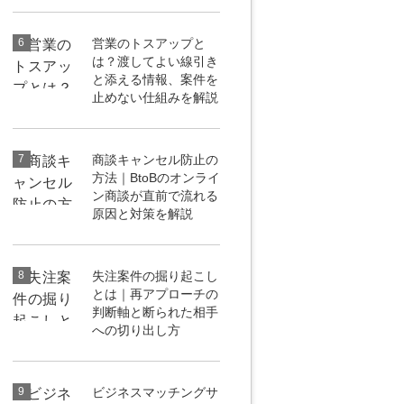
6
営業のトスアップと
は？渡してよい線引き
と添える情報、案件を
止めない仕組みを解説
7
商談キャンセル防止の
方法｜BtoBのオンライ
ン商談が直前で流れる
原因と対策を解説
8
失注案件の掘り起こし
とは｜再アプローチの
判断軸と断られた相手
への切り出し方
9
ビジネスマッチングサ