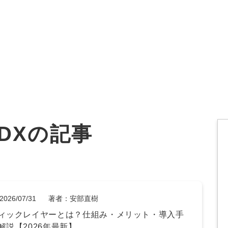
オーダーメイド支援
TO
定
格
BPO支援
コ
定
拡
/DXの記事
オリジナルサービス
オンラインサロン
品
定
1
道
StockSun道場
実績
社
営
定
動
お役立ち資料
年収エージェント
ク
定
採
エ
2026/07/31
著者：安部直樹
ィックレイヤーとは？仕組み・メリット・導入手
料金表
広
解説【2026年最新】