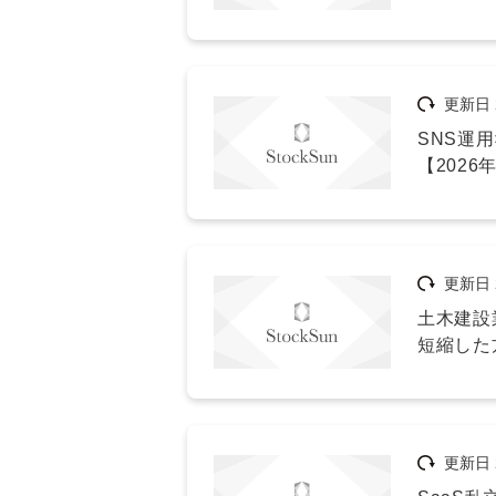
更新日
SNS運
【2026
更新日
土木建設
短縮した
更新日