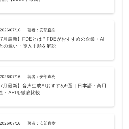
Yo
会社概要・役員紹介
2026/07/16
著者：安部直樹
ミッション・ビジョン・バリュー
年7月最新】FDEとは？FDEがおすすめの企業・AI
との違い・導入手順を解説
代表メッセージ（岩野圭佑）
業務委託
取締役メッセージ（株本祐己）
認定パートナー
2026/07/16
著者：安部直樹
動画ディレクター
6年7月最新】音声生成AIおすすめ9選｜日本語・商用
金・APIを徹底比較
営業
インターン
2026/07/16
著者：安部直樹
正社員