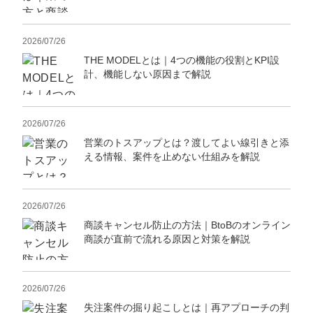
定額制LP制作・改善『最強LP』
エンジニア
ん』
会社概要・役員紹介
採用YouTubeチャンネル構築『トリトル』
広告運用
定額LINE運用代行『LINEマキトルくん』
2026/07/26
THE MODELとは｜4つの機能の役割とKPI設
ミッション・ビジョン・バリュー
YouTubeディレクター
計、機能しない原因まで解説
代表メッセージ（岩野圭佑）
2026/07/26
業務委託
取締役メッセージ（株本祐己）
営業のトスアップとは？渡してよい線引きと添
える情報、案件を止めない仕組みを解説
認定パートナー
動画ディレクター
2026/07/26
営業
商談キャンセル防止の方法｜BtoBのオンライン
商談が直前で流れる原因と対策を解説
インターン
正社員
2026/07/26
失注案件の掘り起こしとは｜再アプローチの判