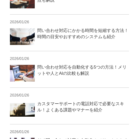
点も解説
2026/01/26
問い合わせ対応にかかる時間を短縮する方法！
時間の目安やおすすめのシステムも紹介
2026/01/26
問い合わせ対応を自動化する5つの方法！メリ
ットや人とAIの比較も解説
会社概要資料をダウンロー
プロに無料相談をする
ドする
2026/01/26
カスタマーサポートの電話対応で必要なスキ
StockSun株式会社
〒160-0023 東京都新宿区西新宿3丁目8番3号 新
ル！よくある課題やマナーを紹介
都心丸善ビル7階
サイトマップ
プライバシーポリシー
2026/01/26