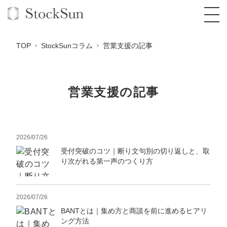
TOP
StockSunコラム
営業支援の記事
営業支援の記事
オーダーメイド支援
BPO支援
TOP
オリジナルサービス
オンラインサロン
2026/07/26
コンサルタント一覧
定額制Webマーケティング代行『マキトルく
ん』
受付突破のコツ｜断り文句別の切り返しと、取
StockSun道場
実績
品質ガイドライン
格安でAI導入支援『あいのりAI』
り次がれる第一声のつくり方
定額制営業代行『カリトルくん』
お役立ち資料
年収エージェント
社内コンペ
拡散付1日密着動画制作『まるごと社長』
道場TOP
定額制採用代行・RPO『トルトルくん』
2026/07/26
料金表
クレーム窓口
1本無料で記事を制作『SEOトライアル』
動画編集
BANTとは｜集め方と商談を前に進めるヒアリ
営業改善特化の動画制作『動画でカリトルく
ング方法