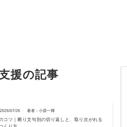
オーダーメイド支援
TO
定
格
BPO支援
コ
定
拡
支援の記事
オリジナルサービス
オンラインサロン
品
定
1
道
StockSun道場
実績
社
営
定
動
お役立ち資料
年収エージェント
ク
定
採
エ
2026/07/26
著者：小原一輝
のコツ｜断り文句別の切り返しと、取り次がれる
料金表
広
つくり方