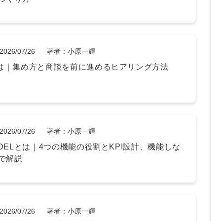
Yo
会社概要・役員紹介
2026/07/26
著者：小原一輝
ミッション・ビジョン・バリュー
とは｜集め方と商談を前に進めるヒアリング方法
代表メッセージ（岩野圭佑）
業務委託
取締役メッセージ（株本祐己）
認定パートナー
2026/07/26
著者：小原一輝
動画ディレクター
ODELとは｜4つの機能の役割とKPI設計、機能しな
で解説
営業
インターン
2026/07/26
著者：小原一輝
正社員