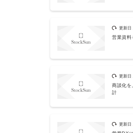
更新日
営業資料
更新日
商談化を
計
更新日