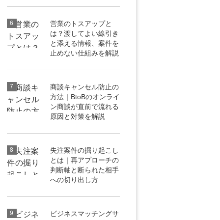
6
営業のトスアップと
は？渡してよい線引き
と添える情報、案件を
止めない仕組みを解説
7
商談キャンセル防止の
方法｜BtoBのオンライ
ン商談が直前で流れる
原因と対策を解説
8
失注案件の掘り起こし
とは｜再アプローチの
判断軸と断られた相手
への切り出し方
9
ビジネスマッチングサ