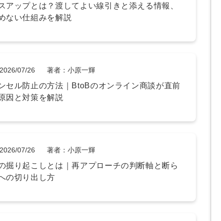
スアップとは？渡してよい線引きと添える情報、
マーケマネージャー
めない仕組みを解説
カスタマーサクセスマネージャー
常勤監査役
2026/07/26
著者：小原一輝
内部監査室長
ンセル防止の方法｜BtoBのオンライン商談が直前
原因と対策を解説
募集要項一覧
2026/07/26
著者：小原一輝
の掘り起こしとは｜再アプローチの判断軸と断ら
への切り出し方