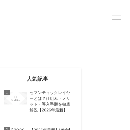
P
額制Webマーケティング代行『マキトルくん』
安でAI導入支援『あいのりAI』
ンサルタント一覧
額制営業代行『カリトルくん』
散付1日密着動画制作『まるごと社長』
人気記事
質ガイドライン
額制採用代行・RPO『トルトルくん』
本無料で記事を制作『SEOトライアル』
場TOP
1
セマンティックレイヤ
内コンペ
業改善特化の動画制作『動画でカリトルくん』
額制LP制作・改善『最強LP』
画編集
ーとは？仕組み・メリ
ット・導入手順を徹底
解説【2026年最新】
レーム窓口
額LINE運用代行『LINEマキトルくん』
用YouTubeチャンネル構築『トリトル』
ンジニア
告運用
2