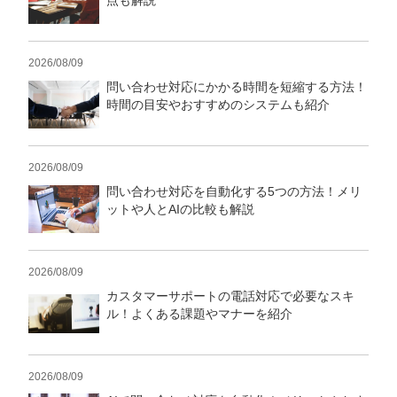
点も解説
2026/08/09
問い合わせ対応にかかる時間を短縮する方法！
時間の目安やおすすめのシステムも紹介
2026/08/09
問い合わせ対応を自動化する5つの方法！メリ
ットや人とAIの比較も解説
会社概要資料をダウンロー
プロに無料相談をする
ドする
2026/08/09
カスタマーサポートの電話対応で必要なスキ
StockSun株式会社
〒160-0023 東京都新宿区西新宿3丁目8番3号 新
ル！よくある課題やマナーを紹介
都心丸善ビル7階
サイトマップ
プライバシーポリシー
2026/08/09