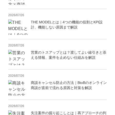
定額制LP制作・改善『最強LP』
エンジニア
ん』
会社概要・役員紹介
採用YouTubeチャンネル構築『トリトル』
広告運用
定額LINE運用代行『LINEマキトルくん』
2026/07/26
THE MODELとは｜4つの機能の役割とKPI設
ミッション・ビジョン・バリュー
YouTubeディレクター
計、機能しない原因まで解説
代表メッセージ（岩野圭佑）
2026/07/26
業務委託
取締役メッセージ（株本祐己）
営業のトスアップとは？渡してよい線引きと添
える情報、案件を止めない仕組みを解説
認定パートナー
動画ディレクター
2026/07/26
営業
商談キャンセル防止の方法｜BtoBのオンライン
商談が直前で流れる原因と対策を解説
インターン
正社員
2026/07/26
失注案件の掘り起こしとは｜再アプローチの判