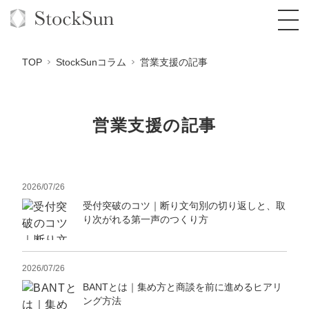
TOP
StockSunコラム
営業支援の記事
営業支援の記事
オーダーメイド支援
BPO支援
TOP
オリジナルサービス
オンラインサロン
2026/07/26
コンサルタント一覧
定額制Webマーケティング代行『マキトルく
ん』
受付突破のコツ｜断り文句別の切り返しと、取
StockSun道場
実績
品質ガイドライン
格安でAI導入支援『あいのりAI』
り次がれる第一声のつくり方
定額制営業代行『カリトルくん』
お役立ち資料
年収エージェント
社内コンペ
拡散付1日密着動画制作『まるごと社長』
道場TOP
定額制採用代行・RPO『トルトルくん』
2026/07/26
料金表
クレーム窓口
1本無料で記事を制作『SEOトライアル』
動画編集
BANTとは｜集め方と商談を前に進めるヒアリ
営業改善特化の動画制作『動画でカリトルく
ング方法