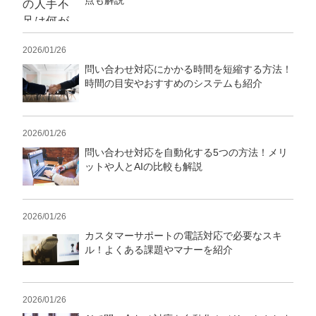
点も解説
2026/01/26
問い合わせ対応にかかる時間を短縮する方法！
時間の目安やおすすめのシステムも紹介
2026/01/26
問い合わせ対応を自動化する5つの方法！メリ
ットや人とAIの比較も解説
会社概要資料をダウンロー
プロに無料相談をする
ドする
2026/01/26
カスタマーサポートの電話対応で必要なスキ
StockSun株式会社
〒160-0023 東京都新宿区西新宿3丁目8番3号 新
ル！よくある課題やマナーを紹介
都心丸善ビル7階
サイトマップ
プライバシーポリシー
2026/01/26