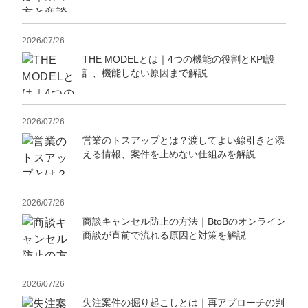
定額制LP制作・改善『最強LP』
エンジニア
ん』
会社概要・役員紹介
採用YouTubeチャンネル構築『トリトル』
広告運用
定額LINE運用代行『LINEマキトルくん』
2026/07/26
THE MODELとは｜4つの機能の役割とKPI設
ミッション・ビジョン・バリュー
YouTubeディレクター
計、機能しない原因まで解説
代表メッセージ（岩野圭佑）
2026/07/26
業務委託
取締役メッセージ（株本祐己）
営業のトスアップとは？渡してよい線引きと添
える情報、案件を止めない仕組みを解説
認定パートナー
動画ディレクター
2026/07/26
営業
商談キャンセル防止の方法｜BtoBのオンライン
商談が直前で流れる原因と対策を解説
インターン
正社員
2026/07/26
失注案件の掘り起こしとは｜再アプローチの判