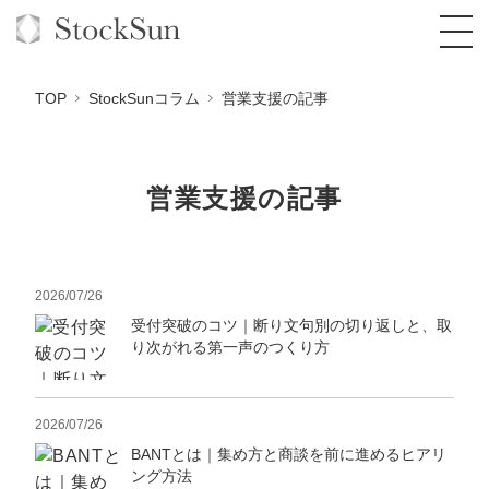
TOP
StockSunコラム
営業支援の記事
営業支援の記事
オーダーメイド支援
BPO支援
TOP
オリジナルサービス
オンラインサロン
2026/07/26
コンサルタント一覧
定額制Webマーケティング代行『マキトルく
ん』
受付突破のコツ｜断り文句別の切り返しと、取
StockSun道場
実績
品質ガイドライン
格安でAI導入支援『あいのりAI』
り次がれる第一声のつくり方
定額制営業代行『カリトルくん』
お役立ち資料
年収エージェント
社内コンペ
拡散付1日密着動画制作『まるごと社長』
道場TOP
定額制採用代行・RPO『トルトルくん』
2026/07/26
料金表
クレーム窓口
1本無料で記事を制作『SEOトライアル』
動画編集
BANTとは｜集め方と商談を前に進めるヒアリ
営業改善特化の動画制作『動画でカリトルく
ング方法