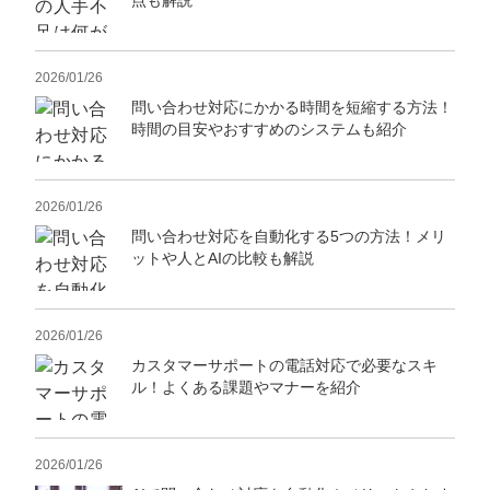
点も解説
2026/01/26
問い合わせ対応にかかる時間を短縮する方法！
時間の目安やおすすめのシステムも紹介
2026/01/26
問い合わせ対応を自動化する5つの方法！メリ
ットや人とAIの比較も解説
会社概要資料をダウンロー
プロに無料相談をする
ドする
2026/01/26
カスタマーサポートの電話対応で必要なスキ
StockSun株式会社
〒160-0023 東京都新宿区西新宿3丁目7-30 フロ
ル！よくある課題やマナーを紹介
ンティアグラン西新宿地下1階B102号室
サイトマップ
プライバシーポリシー
2026/01/26