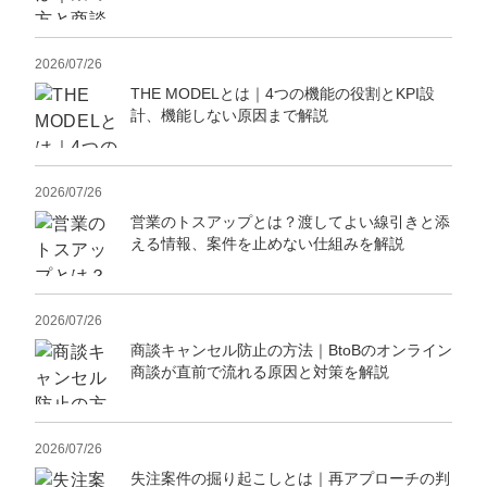
定額制LP制作・改善『最強LP』
エンジニア
ん』
会社概要・役員紹介
採用YouTubeチャンネル構築『トリトル』
広告運用
定額LINE運用代行『LINEマキトルくん』
2026/07/26
THE MODELとは｜4つの機能の役割とKPI設
ミッション・ビジョン・バリュー
YouTubeディレクター
計、機能しない原因まで解説
代表メッセージ（岩野圭佑）
2026/07/26
業務委託
取締役メッセージ（株本祐己）
営業のトスアップとは？渡してよい線引きと添
える情報、案件を止めない仕組みを解説
認定パートナー
動画ディレクター
2026/07/26
営業
商談キャンセル防止の方法｜BtoBのオンライン
商談が直前で流れる原因と対策を解説
インターン
正社員
2026/07/26
失注案件の掘り起こしとは｜再アプローチの判