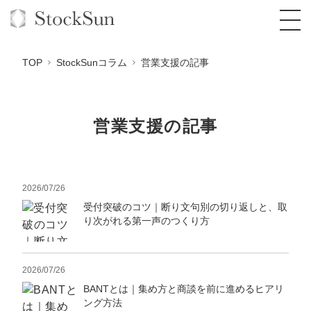
TOP
StockSunコラム
営業支援の記事
営業支援の記事
オーダーメイド支援
BPO支援
TOP
オリジナルサービス
オンラインサロン
2026/07/26
コンサルタント一覧
定額制Webマーケティング代行『マキトルく
ん』
受付突破のコツ｜断り文句別の切り返しと、取
StockSun道場
実績
品質ガイドライン
格安でAI導入支援『あいのりAI』
り次がれる第一声のつくり方
定額制営業代行『カリトルくん』
お役立ち資料
年収エージェント
社内コンペ
拡散付1日密着動画制作『まるごと社長』
道場TOP
定額制採用代行・RPO『トルトルくん』
2026/07/26
料金表
クレーム窓口
1本無料で記事を制作『SEOトライアル』
動画編集
BANTとは｜集め方と商談を前に進めるヒアリ
営業改善特化の動画制作『動画でカリトルく
ング方法