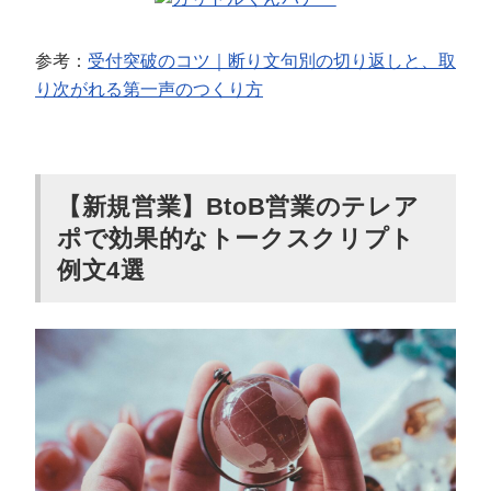
参考：
受付突破のコツ｜断り文句別の切り返しと、取
り次がれる第一声のつくり方
【新規営業】BtoB営業のテレア
ポで効果的なトークスクリプト
例文4選
会社概要資料をダウンロー
プロに無料相談をする
ドする
StockSun株式会社
〒160-0023 東京都新宿区西新宿3丁目8番3号 新
都心丸善ビル7階
サイトマップ
プライバシーポリシー