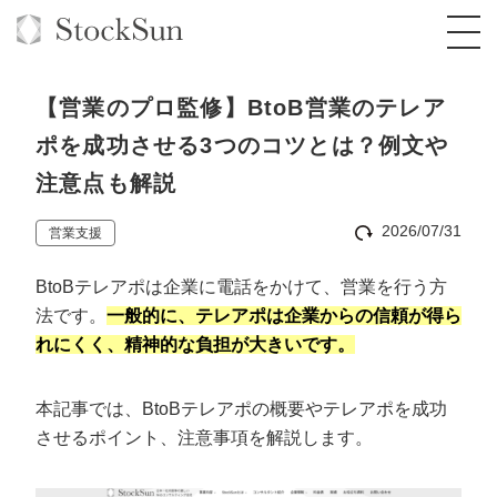
【営業のプロ監修】BtoB営業のテレア
ポを成功させる3つのコツとは？例文や
注意点も解説
オーダーメイド支援
2026/07/31
営業支援
BPO支援
TOP
BtoBテレアポは企業に電話をかけて、営業を行う方
オリジナルサービス
オンラインサロン
コンサルタント一覧
定額制Webマーケティング代行『マキトルく
法です。
一般的に、テレアポは企業からの信頼が得ら
ん』
れにくく、精神的な負担が大きいです。
StockSun道場
実績
品質ガイドライン
格安でAI導入支援『あいのりAI』
定額制営業代行『カリトルくん』
お役立ち資料
年収エージェント
社内コンペ
拡散付1日密着動画制作『まるごと社長』
道場TOP
本記事では、BtoBテレアポの概要やテレアポを成功
定額制採用代行・RPO『トルトルくん』
させるポイント、注意事項を解説します。
料金表
クレーム窓口
1本無料で記事を制作『SEOトライアル』
動画編集
営業改善特化の動画制作『動画でカリトルく