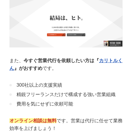
定額制LP制作・改善『最強LP』
エンジニア
ん』
会社概要・役員紹介
採用YouTubeチャンネル構築『トリトル』
広告運用
定額LINE運用代行『LINEマキトルくん』
ミッション・ビジョン・バリュー
YouTubeディレクター
代表メッセージ（岩野圭佑）
業務委託
取締役メッセージ（株本祐己）
また、
今すぐ営業代行を依頼したい方は『
カリトルく
認定パートナー
ん
』がおすすめ
です。
動画ディレクター
300社以上の支援実績
営業
精鋭フリーランスだけで構成する強い営業組織
費用を気にせずに依頼可能
インターン
正社員
オンライン相談は無料
です。営業は代行に任せて業務
効率を上げましょう！