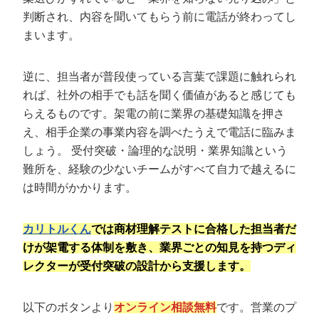
まとめ｜BtoBのテレアポは営業代行会社へ
判断され、内容を聞いてもらう前に電話が終わってし
の依頼がおすすめ
まいます。
逆に、担当者が普段使っている言葉で課題に触れられ
れば、社外の相手でも話を聞く価値があると感じても
らえるものです。架電の前に業界の基礎知識を押さ
え、相手企業の事業内容を調べたうえで電話に臨みま
しょう。 受付突破・論理的な説明・業界知識という
難所を、経験の少ないチームがすべて自力で越えるに
は時間がかかります。
カリトルくん
では商材理解テストに合格した担当者だ
けが架電する体制を敷き、業界ごとの知見を持つディ
レクターが受付突破の設計から支援します。
以下のボタンより
オンライン相談無料
です。営業のプ