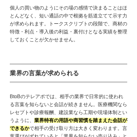
BtoBのテレアポ営業で成果が出た3つの事
個人の買い物のようにその場の感情で決まることはほ
例
とんどなく、短い通話の中で根拠を筋道立てて示す力
営業支援SaaSの営業代行事例
が求められます。トークスクリプトの段階で、商材の
新卒の採用パッケージ設計・支援の営業代行事例
特徴・利点・導入後の利益・裏付けとなる実績を整理
不動産・社宅代行の営業代行事例
しておくことが欠かせません。
太陽光発電メンテナンスの営業代行事例
BtoB営業のテレアポでよくある質問
業界の言葉が求められる
BtoBの営業のテレアポが上手い人の特徴は？
BtoB営業のテレアポで担当者がわからないときはどう
すべき？
BtoBのテレアポでは、相手の業界で日常的に使われ
BtoBテレアポのアポ率はどのくらいが目安ですか？
る言葉を知らないと会話が続きません。医療機関なら
テレアポはもう時代遅れではないのですか？
レセプトや診療報酬、建設業なら工期や現場体制とい
断られ続けて気持ちが折れるときはどうすればいいで
うように、
業界特有の用語や商習慣を踏まえた会話が
すか？
できるか
で相手の受け取り方は大きく変わります。言
葉選びがずれていると「業界を知らない売り込み」と