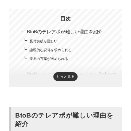
趣味はキックボクシング。アマチュアの戦績は2戦0勝2
負。
目次
BtoBのテレアポが難しい理由を紹介
受付突破が難しい
論理的な説得を求められる
業界の言葉が求められる
BtoBテレアポ営業におけるリスト作成のコ
もっと見る
ツ
潜在ニーズごとに作成
属性ごとにリストを整理する
過去に取引した企業を優先する
BtoBのテレアポが難しい理由を
紹介
BtoBテレアポ営業におけるトークスクリプ