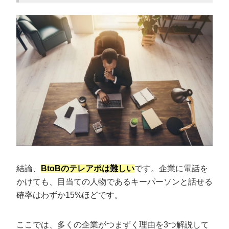
ト作成のコツ
顧客の潜在的な課題を理解する
受付突破用のスクリプトを書く
断られた場合の切り返しを用意する
BtoBテレアポ営業における架電時のコツ
結論ファーストを意識する
電話をかける時間帯を工夫する
電話の段階では一部だけ紹介する
BtoB営業のテレアポで受付を突破する方法
は？担当者に繋ぐ成功率を上げる4つのポイン
結論、
BtoBのテレアポは難しい
です。企業に電話を
ト
かけても、目当ての人物であるキーパーソンと話せる
①営業であることを伝えない
確率はわずか15%ほどです。
②ターゲットとなる担当者の名前を把握しておく
③専門用語を使う
ここでは、多くの企業がつまずく理由を3つ解説して