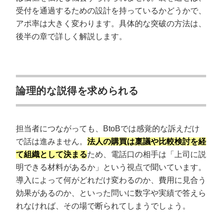
受付を通過するための設計を持っているかどうかで、
「他社で足りている」と言われたとき
アポ率は大きく変わります。具体的な突破の方法は、
後半の章で詳しく解説します。
BtoBのテレアポ営業のPDCA分析の方法
録音データで振り返る
アポ率のKPIを設定する
Q＆Aトークを社内資産にする
論理的な説得を求められる
BtoB営業のテレアポにおける5つの注意事
項
担当者につながっても、BtoBでは感覚的な訴えだけ
①無理に深追いしない
で話は進みません。
法人の購買は稟議や比較検討を経
て組織として決まる
ため、電話口の相手は「上司に説
②競合の印象を下げる表現は避ける
明できる材料があるか」という視点で聞いています。
③簡潔に要件を伝える
導入によって何がどれだけ変わるのか、費用に見合う
④効果が出ない場合は他のチャネルを用いる
効果があるのか、といった問いに数字や実績で答えら
⑤社員が疲弊する可能性がある
れなければ、その場で断られてしまうでしょう。