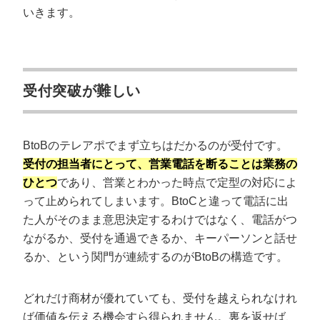
④電話をかける時間を変える
いきます。
⑤事前にフォームを活用する
【新規営業】BtoB営業のテレアポで効果的
なトークスクリプト例文4選
受付突破が難しい
①はじめの挨拶
②受付へのフロントトーク
BtoBのテレアポでまず立ちはだかるのが受付です。
③担当者とのメイントーク
受付の担当者にとって、営業電話を断ることは業務の
④クロージング
ひとつ
であり、営業とわかった時点で定型の対応によ
って止められてしまいます。BtoCと違って電話に出
BtoBのテレアポ営業で断られたときの切り
た人がそのまま意思決定するわけではなく、電話がつ
返しトーク
ながるか、受付を通過できるか、キーパーソンと話せ
断り文句を「不信・不要・不適・不急」に仕分ける
るか、という関門が連続するのがBtoBの構造です。
「興味がない」と言われたとき
「今は忙しい」「担当者は不在」と言われたとき
どれだけ商材が優れていても、受付を越えられなけれ
ば価値を伝える機会すら得られません。裏を返せば、
「メールで送ってください」と言われたとき