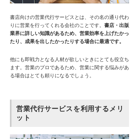
出版業界の営業代行会社の費用相場
書店向けの営業代行サービスとは、その名の通り代わ
営業代行で獲得できる平均顧客単価
りに営業を行ってくれる会社のことです。
書店・出版
業界に詳しい知識があるため、営業効率を上げたかっ
書店向け・出版業界に強い営業代行会社の
たり、成果を出したかったりする場合に最適です。
選び方
出版業界の営業実績が豊富か
他にも即戦力となる人材が欲しいときにとても役立ち
自社のニーズに合った依頼ができるか
ます。営業のプロであるため、営業に関する悩みがあ
担当者の対応は丁寧か
る場合はとても頼りになるでしょう。
営業代行で成果が出た3つの事例
SNSマーケ企業が、2,000万円を受注した営業代行事例
営業代行サービスを利用するメリ
社宅DXサービスでリード数より“精度”で勝つ爆速PDCA
モデルを構築した営業代行事例
ット
格闘技グッズで電話＋訪問の二段構えで販路拡大に成
功した営業代行事例