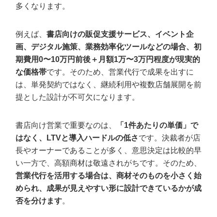
多くなります。
例えば、
書店向けの販促支援サービス、イベント企
画、デジタル施策、業務効率化ツールなどの場合、初
期費用0〜10万円前後＋月額1万〜3万円程度が現実的
な価格帯
です。そのため、営業代行で成果を出すに
は、単発契約ではなく、継続利用や複数店舗展開を前
提とした設計が不可欠になります。
書店向け営業で重要なのは、
「1件あたりの単価」で
会社概要資料をダウンロー
プロに無料相談をする
ドする
はなく、LTVと導入ハードルの低さ
です。決裁者が店
長やオーナーであることが多く、意思決定は比較的早
い一方で、高額商材は敬遠されがちです。そのため、
StockSun株式会社
〒160-0023 東京都新宿区西新宿3丁目8番3号 新
都心丸善ビル7階
営業代行を活用する場合は、商材そのものを小さく始
サイトマップ
プライバシーポリシー
められ、成果が見えやすい形に設計できているかが成
否を分けます
。