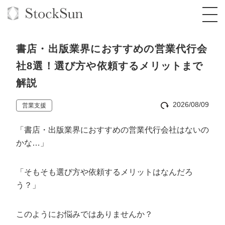
書店・出版業界におすすめの営業代行会
社8選！選び方や依頼するメリットまで
解説
オーダーメイド支援
2026/08/09
営業支援
BPO支援
TOP
「書店・出版業界におすすめの営業代行会社はないの
オリジナルサービス
オンラインサロン
コンサルタント一覧
定額制Webマーケティング代行『マキトルく
かな…」
ん』
StockSun道場
実績
品質ガイドライン
格安でAI導入支援『あいのりAI』
定額制営業代行『カリトルくん』
「そもそも選び方や依頼するメリットはなんだろ
お役立ち資料
年収エージェント
社内コンペ
拡散付1日密着動画制作『まるごと社長』
道場TOP
う？」
定額制採用代行・RPO『トルトルくん』
料金表
クレーム窓口
1本無料で記事を制作『SEOトライアル』
動画編集
このようにお悩みではありませんか？
営業改善特化の動画制作『動画でカリトルく