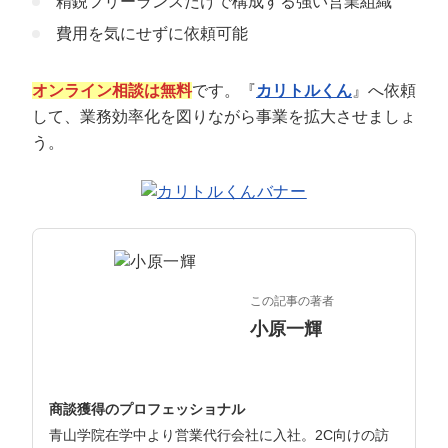
精鋭フリーランスだけで構成する強い営業組織
マーケマネージャー
費用を気にせずに依頼可能
カスタマーサクセスマネージャー
オンライン相談は無料
です。『
カリトルくん
』へ依頼
常勤監査役
して、業務効率化を図りながら事業を拡大させましょ
内部監査室長
う。
募集要項一覧
この記事の著者
小原一輝
商談獲得のプロフェッショナル
青山学院在学中より営業代行会社に入社。2C向けの訪