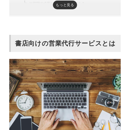
短期間で成果を出せる可能性がある
もっと見る
書店向け・出版業界に強い営業代行会社8
選
カリトルくん｜営業代行を精鋭フリーランスが対応す
る定額制の営業支援サービス
書店向けの営業代行サービスとは
株式会社ネクスウェイ｜業界最大級の法人リスト
株式会社ルリエコーポレーション｜既刊本に特化した
営業
株式会社ブリッジ｜出版業界で培った経験を活用
株式会社トーハン・コンサルティング｜50年以上の豊
富なノウハウと実績
株式会社サンブック社｜全国2,000書店を直接訪問
株式会社東京出版サービス｜出版業界に精通したスタ
ッフと莫大な蓄積データ
株式会社エフィカス｜売れる良書をテーマに営業活動