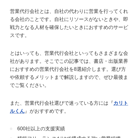
定額制LP制作・改善『最強LP』
エンジニア
ん』
営業代行会社とは、自社の代わりに営業を行ってくれ
会社概要・役員紹介
採用YouTubeチャンネル構築『トリトル』
広告運用
定額LINE運用代行『LINEマキトルくん』
る会社のことです。自社にリソースがないときや、即
戦力となる人材を確保したいときにおすすめのサービ
ミッション・ビジョン・バリュー
YouTubeディレクター
スです。
代表メッセージ（岩野圭佑）
とはいっても、営業代行会社といってもさまざまな会
業務委託
取締役メッセージ（株本祐己）
社があります。そこでこの記事では、書店・出版業界
におすすめの営業代行会社を8選紹介します。選び方
認定パートナー
や依頼するメリットまで解説しますので、ぜひ最後ま
動画ディレクター
でご覧ください。
営業
また、営業代行会社選びで迷っている方には『
カリト
ルくん
』がおすすめです。
インターン
正社員
600社以上の支援実績