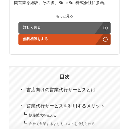
問営業を経験。その後、StockSun株式会社に参画。
インサイドセールス立ち上げ、テレアポ部隊立ち上げな
もっと見る
ど営業支援を担当。
詳しく見る
学生時代からに代表岩野の社長秘書として活動。現在は
無料相談をする
3社の事業責任者も務めており、Webマーケティングと
経営の知見もありながら営業代行ができるのが強み。
精鋭された営業フリーランスが30名ほどを牽引。
趣味はキックボクシング。アマチュアの戦績は2戦0勝2
負。
目次
書店向けの営業代行サービスとは
営業代行サービスを利用するメリット
販路拡大を狙える
自社で営業するよりもコストを抑えられる