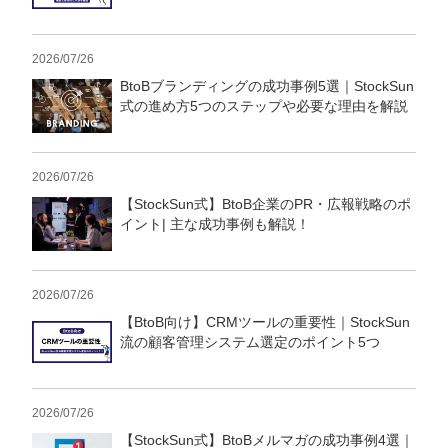
定額制LP制作・改善『最強LP』
エンジニア
ん』
会社概要・役員紹介
採用YouTubeチャンネル構築『トリトル』
広告運用
定額LINE運用代行『LINEマキトルくん』
2026/07/26
BtoBブランディングの成功事例5選｜StockSun
ミッション・ビジョン・バリュー
YouTubeディレクター
式の進め方5つのステップや必要な理由を解説
代表メッセージ（岩野圭佑）
2026/07/26
業務委託
取締役メッセージ（株本祐己）
【StockSun式】BtoB企業のPR・広報戦略のポ
イント| 主な成功事例も解説！
認定パートナー
動画ディレクター
2026/07/26
営業
【BtoB向け】CRMツールの重要性｜StockSun
流の顧客管理システム選定のポイント5つ
インターン
正社員
2026/07/26
【StockSun式】BtoBメルマガの成功事例4選｜