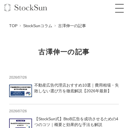
TOP
StockSunコラム
古澤伸一の記事
古澤伸一の記事
オーダーメイド支援
BPO支援
TOP
オリジナルサービス
オンラインサロン
2026/07/26
コンサルタント一覧
定額制Webマーケティング代行『マキトルく
ん』
不動産広告代理店おすすめ10選｜費用相場・失
StockSun道場
実績
品質ガイドライン
格安でAI導入支援『あいのりAI』
敗しない選び方を徹底解説【2026年最新】
定額制営業代行『カリトルくん』
お役立ち資料
年収エージェント
社内コンペ
拡散付1日密着動画制作『まるごと社長』
道場TOP
定額制採用代行・RPO『トルトルくん』
2026/07/26
料金表
クレーム窓口
1本無料で記事を制作『SEOトライアル』
動画編集
【StockSun式】BtoB広告を成功させるための4
営業改善特化の動画制作『動画でカリトルく
つのコツ｜概要と効果的な手法も解説