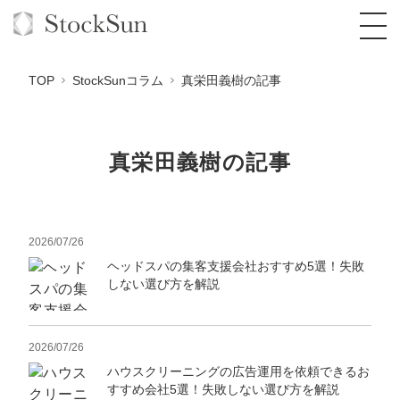
TOP
StockSunコラム
真栄田義樹の記事
真栄田義樹の記事
オーダーメイド支援
BPO支援
TOP
オリジナルサービス
オンラインサロン
2026/07/26
コンサルタント一覧
定額制Webマーケティング代行『マキトルく
ん』
ヘッドスパの集客支援会社おすすめ5選！失敗
StockSun道場
実績
品質ガイドライン
格安でAI導入支援『あいのりAI』
しない選び方を解説
定額制営業代行『カリトルくん』
お役立ち資料
年収エージェント
社内コンペ
拡散付1日密着動画制作『まるごと社長』
道場TOP
定額制採用代行・RPO『トルトルくん』
2026/07/26
料金表
クレーム窓口
1本無料で記事を制作『SEOトライアル』
動画編集
ハウスクリーニングの広告運用を依頼できるお
営業改善特化の動画制作『動画でカリトルく
すすめ会社5選！失敗しない選び方を解説