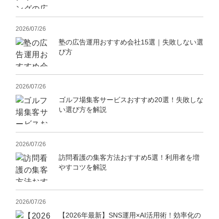
定額制LP制作・改善『最強LP』
エンジニア
ん』
会社概要・役員紹介
採用YouTubeチャンネル構築『トリトル』
広告運用
定額LINE運用代行『LINEマキトルくん』
2026/07/26
塾の広告運用おすすめ会社15選｜失敗しない選
ミッション・ビジョン・バリュー
YouTubeディレクター
び方
代表メッセージ（岩野圭佑）
2026/07/26
業務委託
取締役メッセージ（株本祐己）
ゴルフ場集客サービスおすすめ20選！失敗しな
い選び方を解説
認定パートナー
動画ディレクター
2026/07/26
営業
訪問看護の集客方法おすすめ5選！利用者を増
やすコツを解説
インターン
正社員
2026/07/26
【2026年最新】SNS運用×AI活用術！効率化の