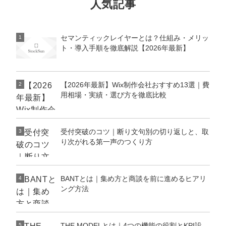
人気記事
セマンティックレイヤーとは？仕組み・メリッ
1
ト・導入手順を徹底解説【2026年最新】
【2026年最新】Wix制作会社おすすめ13選｜費
2
用相場・実績・選び方を徹底比較
受付突破のコツ｜断り文句別の切り返しと、取
3
会社概要資料をダウンロー
プロに無料相談をする
り次がれる第一声のつくり方
ドする
StockSun株式会社
〒160-0023 東京都新宿区西新宿3丁目8番3号 新
BANTとは｜集め方と商談を前に進めるヒアリ
4
都心丸善ビル7階
ング方法
サイトマップ
プライバシーポリシー
THE MODELとは｜4つの機能の役割とKPI設
5