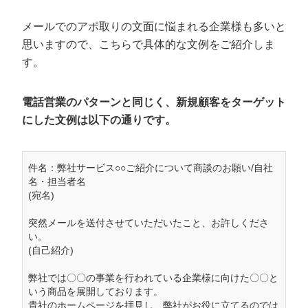
メールでのアポ取りの文面に悩まれる企業様も多いと
思いますので、こちらで具体的な文例をご紹介しま
す。
電話営業のパターンと同じく、新規顧客をターゲット
にした文例は以下の通りです。
件名：弊社サービス○○ご紹介について商談のお願い/自社
名・担当者名
会社概要資料をダウンロー
プロに無料相談をする
ドする
(宛名)
突然メールを送付させていただいたこと、お許しくださ
StockSun株式会社
〒160-0023 東京都新宿区西新宿3丁目8番3号 新
い。
都心丸善ビル7階
(自己紹介)
サイトマップ
プライバシーポリシー
弊社では〇〇の事業を行われている企業様に向けた〇〇と
いう商品を展開しております。
貴社のホームページを拝見し、弊社がお役に立てるのでは