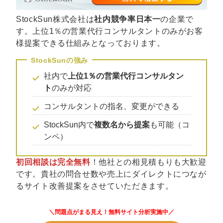
マーケマネージャー
StockSun株式会社は
社内競争率日本一
の企業で
カスタマーサクセスマネージャー
す。上位1％の営業代行コンサルタントのみがお客
様提案できる仕組みとなっております。
常勤監査役
内部監査室長
社内で
上位1％の営業代行コンサルタン
ト
のみが対応
募集要項一覧
コンサルタントの指名、変更ができる
StockSun内で
複数名から提案
も可能（コ
ンペ）
初回相談は完全無料
！他社との相見積もりも大歓迎
です。貴社の問合せ数や売上にダイレクトにつなが
るサイト改善提案をさせていただきます。
＼問題点がまる見え！無料サイト分析実施中／