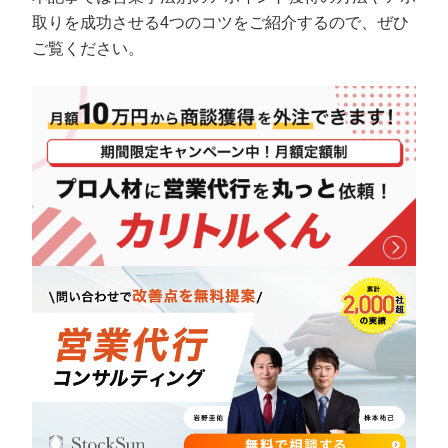
定額制LP制作・改善『最強LP』
エンジニア
ん』
取りを成功させる4つのコツをご紹介するので、ぜひ
ご覧ください。
会社概要・役員紹介
採用YouTubeチャンネル構築『トリトル』
広告運用
定額LINE運用代行『LINEマキトルくん』
ミッション・ビジョン・バリュー
YouTubeディレクター
代表メッセージ（岩野圭佑）
業務委託
取締役メッセージ（株本祐己）
認定パートナー
動画ディレクター
営業
インターン
正社員