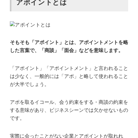
アポイントとは
事前の準備をする
顧客情報を確認する
用件を端的にまとめる
社名と氏名を名乗って挨拶する
用件を伝える
そもそも「アポイント」とは、アポイントメントを略
した言葉で、「商談」「面会」などを意味します。
クロージングの候補日程を複数まとめる
お礼を添えて議事録を送る
「アポイント」「アポイントメント」と言われること
アポ取りをメールでするときの基本的な流
は少なく、一般的には「アポ」と略して使われること
れ
が大半でしょう。
事前の準備をする
アポを取るイコール、会う約束をする・商談の約束を
件名と本文を作成する
する意味があり、ビジネスシーンでは欠かせないもの
メール送信後に電話をかける
です。
アポ取り営業電話のコツと例文【新規顧
客・既存顧客】
実際に会ったことがない企業とアポイントが取れれ