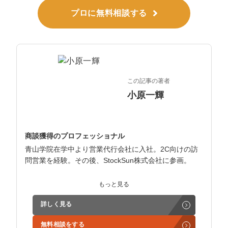
プロに無料相談する
この記事の著者
小原一輝
商談獲得のプロフェッショナル
青山学院在学中より営業代行会社に入社。2C向けの訪
問営業を経験。その後、StockSun株式会社に参画。
インサイドセールス立ち上げ、テレアポ部隊立ち上げな
もっと見る
ど営業支援を担当。
詳しく見る
学生時代からに代表岩野の社長秘書として活動。現在は
無料相談をする
3社の事業責任者も務めており、Webマーケティングと