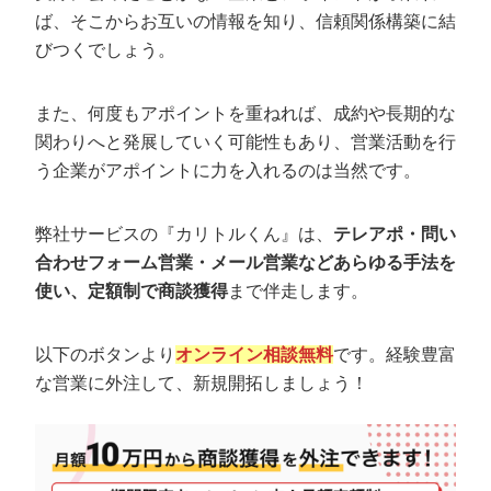
ば、そこからお互いの情報を知り、信頼関係構築に結
新規顧客へアポ取りするコツと例文
びつくでしょう。
既存顧客へアポ取りするコツと例文
また、何度もアポイントを重ねれば、成約や長期的な
アポを断られた際の切り返し方｜【例文・
関わりへと発展していく可能性もあり、営業活動を行
フレーズ】
う企業がアポイントに力を入れるのは当然です。
「検討します」への切り返し方
「忙しくて時間が取れない」への切り返し方
弊社サービスの『カリトルくん』は、
テレアポ・問い
「いまは必要ない」への切り返し方
合わせフォーム営業・メール営業などあらゆる手法を
「予算がない」への切り返し方
使い、定額制で商談獲得
まで伴走します。
「上司に相談しないと判断できない」への切り返し方
「既に別の業者に頼んでいる」への切り返し方
以下のボタンより
オンライン相談無料
です。経験豊富
な営業に外注して、新規開拓しましょう！
アポ取りをする前に知っておくべき営業の
マナー
顧客情報は事前にしっかり把握する