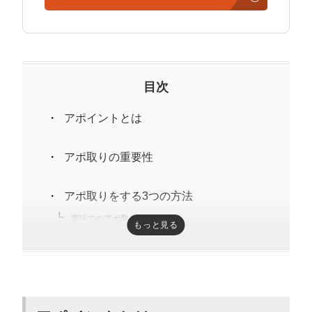
経営の知見もありながら営業代行ができるのが強み。
精鋭された営業フリーランスが30名ほどを牽引。
趣味はキックボクシング。アマチュアの戦績は2戦0勝2
負。
目次
アポイントとは
アポ取りの重要性
アポ取りをする3つの方法
電話でのアポ取り
もっと見る
メールでのアポ取り
問い合わせでのアポ取り
アポ取りを電話でするときの基本的な流れ