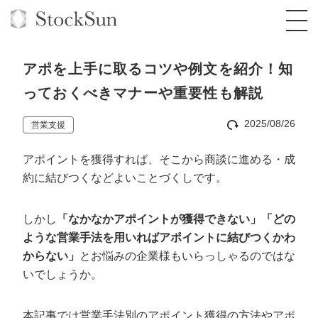
アポを上手に取るコツや例文を紹介！知
っておくべきマナーや重要性も解説
2025/08/26
営業支援
オーダーメイド支援
アポイントを獲得すれば、そこから商談に進める・成
BPO支援
TOP
約に結びつくなどよいことづくしです。
オリジナルサービス
オンラインサロン
コンサルタント一覧
定額制Webマーケティング代行『マキトルく
ん』
しかし
「なかなかアポイントが獲得できない」「どの
StockSun道場
実績
品質ガイドライン
格安でAI導入支援『あいのりAI』
ような営業手法を用いればアポイントに結びつくかわ
定額制営業代行『カリトルくん』
からない」
とお悩みの企業様もいらっしゃるのではな
お役立ち資料
年収エージェント
社内コンペ
拡散付1日密着動画制作『まるごと社長』
道場TOP
いでしょうか。
定額制採用代行・RPO『トルトルくん』
料金表
クレーム窓口
1本無料で記事を制作『SEOトライアル』
動画編集
営業改善特化の動画制作『動画でカリトルく
本記事では営業手法別のアポイント獲得の方法やアポ