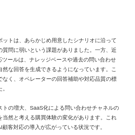
対応の課題
イント
ボットは、あらかじめ用意したシナリオに沿って
ツールとの連携可否
の質問に弱いという課題がありました。一方、近
度と業界特化性
対応ツールは、ナレッジベースや過去の問い合わせ
ート可否
自然な回答を生成できるようになっています。こ
管要件
でなく、オペレーターの回答補助や対応品質の標
10選
た。
トの増大、SaaS化による問い合わせチャネルの
を当然と考える購買体験の変化があります。これ
ice Cloud
AI顧客対応の導入が広がっている状況です。