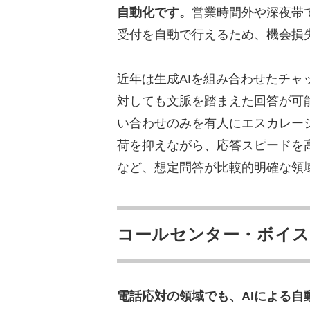
AIの営業代行での他の使い
自動化です。
営業時間外や深夜帯
リスト生成・拡張AI
受付を自動で行えるため、機会損
営業トークスクリプトの
音声自動チェックによる
近年は生成AIを組み合わせたチャ
電話AI・音声合成による
対しても文脈を踏まえた回答が可
い合わせのみを有人にエスカレー
AI顧客対応に関するよくあ
荷を抑えながら、応答スピードを
AI顧客対応はどの規模の
など、想定問答が比較的明確な領
人による対応はどこまで
導入にかかる期間と費用
コールセンター・ボイス
まとめ
電話応対の領域でも、AIによる自