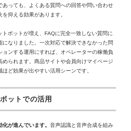
方
であっても、よくある質問への回答や問い合わせ
失を抑える効果があります。
自動チェック・改善FB
品質管理と切り返しパターン抽出
ットボットが増え、FAQに完全一致しない質問に
自動架電
能になりました。一次対応で解決できなかった問
ションする運用にすれば、オペレーターの稼働負
る質問
高められます。商品サイトや会員向けマイページ
企業から始めるべきですか?
域ほど効果が出やすい活用シーンです。
残すべきですか?
の相場は?
ボットでの活用
動化が進んでいます。
音声認識と音声合成を組み