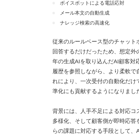
ボイスボットによる電話応対
個人情報・セキュリティ
メール本文の自動生成
AI顧客対応ツールの選定ポ
ナレッジ検索の高速化
対応チャネルの網羅性
従来のルールベース型のチャット
自社CRM・SFA・既存
回答するだけだったため、想定外
日本語の自然言語処理精
年の生成AIを取り込んだAI顧客
料金体系とスモールスタ
履歴を参照しながら、より柔軟で
セキュリティ・データ保
れにより、一次受付の自動化だけ
おすすめのAI顧客対応ツール
準化にも貢献するようになりまし
カリトルくん
背景には、人手不足による対応コス
Zendesk AI
多様化、そして顧客側が即時応答
Salesforce Einstein Serv
らの課題に対応する手段として、
Genesys Cloud CX