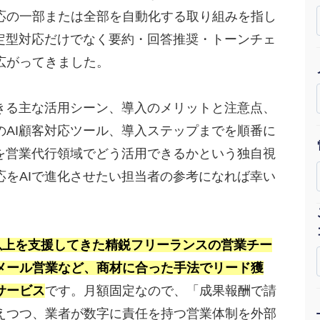
応の一部または全部を自動化する取り組みを指し
Yo
、定型対応だけでなく要約・回答推奨・トーンチェ
会社概要・役員紹介
広がってきました。
ミッション・ビジョン・バリュー
できる主な活用シーン、導入のメリットと注意点、
代表メッセージ（岩野圭佑）
のAI顧客対応ツール、導入ステップまでを順番に
業務委託
取締役メッセージ（株本祐己）
Iを営業代行領域でどう活用できるかという独自視
応をAIで進化させたい担当者の参考になれば幸い
認定パートナー
動画ディレクター
営業
社以上を支援してきた精鋭フリーランスの営業チー
メール営業など、商材に合った手法でリード獲
インターン
サービス
です。月額固定なので、「成果報酬で請
正社員
えつつ、業者が数字に責任を持つ営業体制を外部