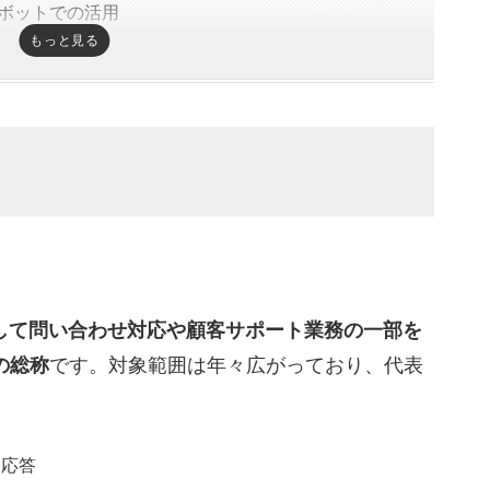
ボットでの活用
もっと見る
ーム対応の自動化
しと分析
ット
機会損失を防ぐ
とコア業務への集中
による業務改善
して問い合わせ対応や顧客サポート業務の一部を
の総称
です。対象範囲は年々広がっており、代表
しきれないケース
ンのリスク
動応答
対効果のバランス