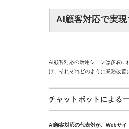
IBM watsonx Assistant
PKSHA Chatbot
AI顧客対応で実
KARAKURI chatbot
AI Messenger Chatbot
HiTTO
sAI Chat
AI顧客対応の活用シーンは多岐
AI顧客対応の導入ステップ
げ、それぞれどのように業務改善
STEP1: 対応チャネル
STEP2: KPIと成功指標
STEP3: ツール選定とP
チャットボットによる一
STEP4: 学習データ整
STEP5: 効果測定とチ
AI顧客対応の代表例が、Webサ