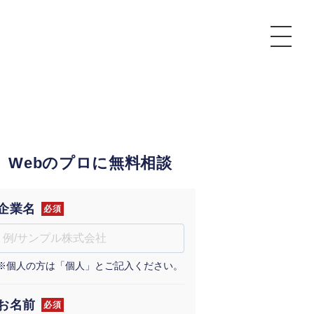
P
額制Webマーケティング代行『マキトルくん』
安でAI導入支援『あいのりAI』
Webのプロに無料相談
ンサルタント一覧
額制営業代行『カリトルくん』
散付1日密着動画制作『まるごと社長』
質ガイドライン
額制採用代行・RPO『トルトルくん』
本無料で記事を制作『SEOトライアル』
場TOP
企業名
必須
内コンペ
業改善特化の動画制作『動画でカリトルくん』
額制LP制作・改善『最強LP』
画編集
※個人の方は「個人」とご記入ください。
レーム窓口
額LINE運用代行『LINEマキトルくん』
用YouTubeチャンネル構築『トリトル』
ンジニア
告運用
お名前
必須