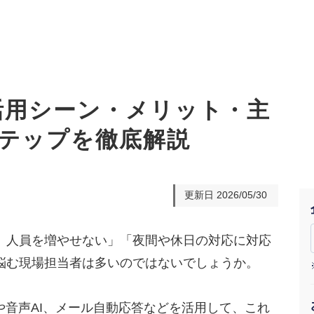
|活用シーン・メリット・主
テップを徹底解説
オーダーメイド支援
TO
定
格
BPO支援
コ
定
拡
更新日
2026/05/30
オリジナルサービス
オンラインサロン
品
定
1
道
StockSun道場
実績
社
営
定
動
、人員を増やせない」「夜間や休日の対応に対応
悩む現場担当者は多いのではないでしょうか。
お役立ち資料
年収エージェント
ク
定
採
エ
料金表
広
や音声AI、メール自動応答などを活用して、これ