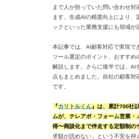
まで人が担っていた問い合わせ対
ます。生成AIの精度向上により
ックといった業務支援にも領域が
本記事では、AI顧客対応で実現
ツール選定のポイント、おすすめ
解説します。さらに後半では、A
点もまとめました。自社の顧客対
です。
『
カリトルくん
』は、累計700
ムが、テレアポ・フォーム営業・
得〜商談化まで伴走する定額制の
求額が読めない」という不安を抑