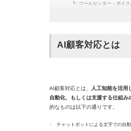
コールセンター・ボイス
メール・問い合わせフォ
テレアポ商談の文字起こ
AI顧客対応を導入するメリ
AI顧客対応とは
24時間365日の対応で
応対品質の標準化
オペレーターの負荷軽減
対応データの蓄積と分析
AI顧客対応とは、
人工知能を活用
AI顧客対応の導入の注意点
自動化、もしくは支援する仕組み
複雑な問い合わせに対応
的なものは以下の通りです。
誤回答・ハルシネーショ
チャットボットによる文字での自
導入・運用コストと費用