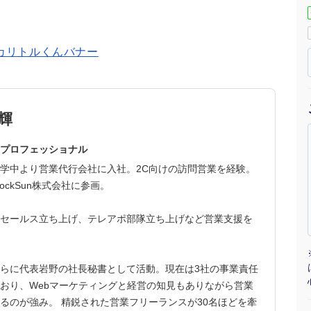
マーケマネージャー
カスタマーサクセスマネージャー
常勤監査役
内部監査室長
輝
募集要項一覧
プロフェッショナル
学中より営業代行会社に入社。2C向けの訪問営業を経験。
ockSun株式会社に参画。
セールス立ち上げ、テレアポ部隊立ち上げなど営業支援を
らに代表岩野の社長秘書として活動。現在は3社の事業責任
おり、Webマーケティングと経営の知見もありながら営業
るのが強み。 精鋭された営業フリーランスが30名ほどを牽