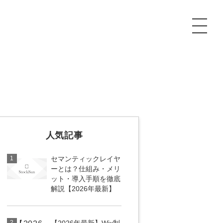
P
額制Webマーケティング代行『マキトルくん』
安でAI導入支援『あいのりAI』
ンサルタント一覧
額制営業代行『カリトルくん』
散付1日密着動画制作『まるごと社長』
人気記事
質ガイドライン
額制採用代行・RPO『トルトルくん』
本無料で記事を制作『SEOトライアル』
場TOP
1
セマンティックレイヤ
内コンペ
業改善特化の動画制作『動画でカリトルくん』
額制LP制作・改善『最強LP』
画編集
ーとは？仕組み・メリ
ット・導入手順を徹底
解説【2026年最新】
レーム窓口
額LINE運用代行『LINEマキトルくん』
用YouTubeチャンネル構築『トリトル』
ンジニア
告運用
2