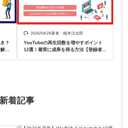
マーケマネージャー
カスタマーサクセスマネージャー
2026/04/28
著者：植本涼太郎
常勤監査役
べき？
YouTubeの再生回数を増やすポイント
内部監査室長
に解
12選！着実に成果を得る方法【登録者は
いらない】
募集要項一覧
新着記事