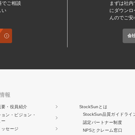
料でご相談
まずは社内
しい
にダウンロ
んのでご安
会
情報
概要・役員紹介
StockSunとは
StockSun品質ガイド
ライ
ション・ビジョン・
ュー
認定パートナー制度
メッセージ
NPSとクレーム窓口