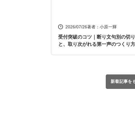
2026/07/26
著者：小原一輝
受付突破のコツ｜断り文句別の切
と、取り次がれる第一声のつくり
新着記事を