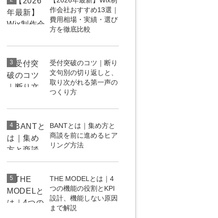
【2026年最新】Wix制
作会社おすすめ13選｜
uTubeディレクター
費用相場・実績・選び
方を徹底比較
3
受付突破のコツ｜断り
文句別の切り返しと、
取り次がれる第一声の
つくり方
4
BANTとは｜集め方と
商談を前に進めるヒア
リング方法
5
THE MODELとは｜4
つの機能の役割とKPI
設計、機能しない原因
まで解説