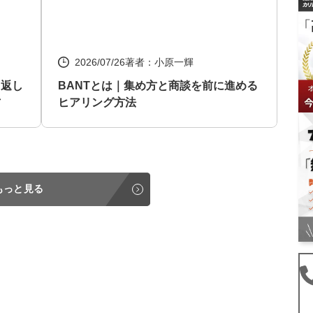
2026/07/26
著者：小原一輝
り返し
BANTとは｜集め方と商談を前に進める
方
ヒアリング方法
もっと見る