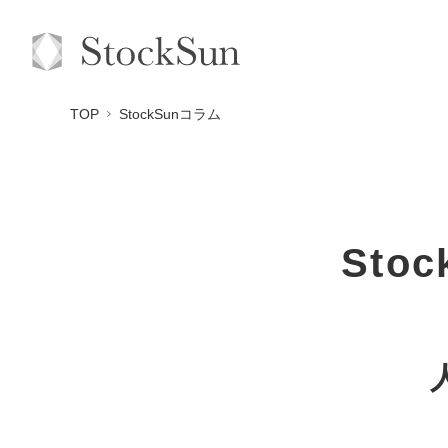
TOP
StockSunコラム
Sto