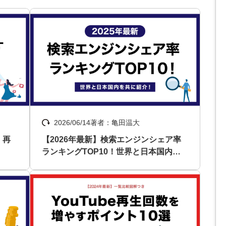
Yo
会社概要・役員紹介
ミッション・ビジョン・バリュー
代表メッセージ（岩野圭佑）
業務委託
取締役メッセージ（株本祐己）
2026/06/14
著者：亀田温大
認定パートナー
！再
【2026年最新】検索エンジンシェア率
動画ディレクター
ランキングTOP10！世界と日本国内を
共に紹介！
営業
インターン
正社員