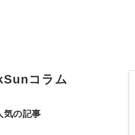
オーダーメイド支援
TO
定
格
BPO支援
コ
定
拡
ckSunコラム
オリジナルサービス
オンラインサロン
品
定
1
道
StockSun道場
実績
社
営
定
動
人気の記事
お役立ち資料
年収エージェント
ク
定
採
エ
料金表
広