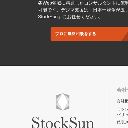
各Web領域に精通したコンサルタントに無
可能です。デジマ支援は「日本一競争が激
StockSun」にお任せください。
プロに無料相談をする
会社
会社
ミッ
バリ
代表