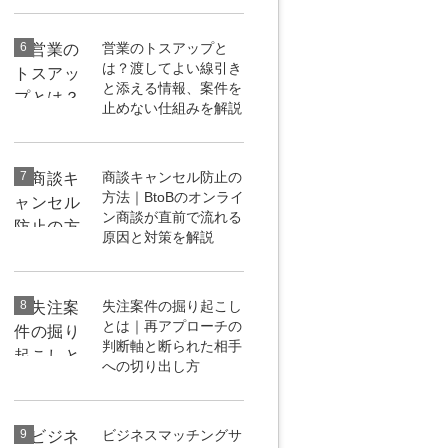
6
営業のトスアップと
は？渡してよい線引き
と添える情報、案件を
止めない仕組みを解説
7
商談キャンセル防止の
方法｜BtoBのオンライ
ン商談が直前で流れる
原因と対策を解説
8
失注案件の掘り起こし
とは｜再アプローチの
判断軸と断られた相手
への切り出し方
9
ビジネスマッチングサ