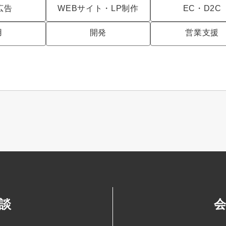
広告
WEBサイト・LP制作
EC・D2C
用
開発
営業支援
談