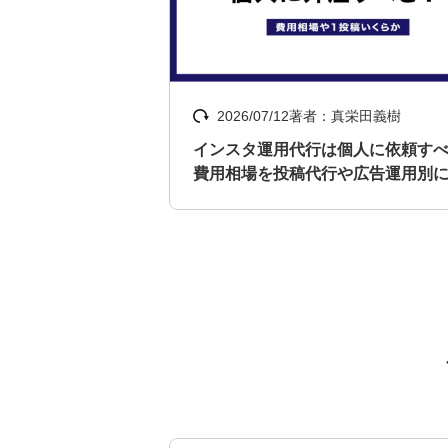
2026/07/12
著者：真栄田義樹
インスタ運用代行は個人に依頼す
費用相場を投稿代行や広告運用別
説！