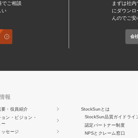
料でご相談
まずは社内
しい
にダウンロ
んのでご安
会
情報
概要・役員紹介
StockSunとは
StockSun品質ガイド
ライ
ション・ビジョン・
ュー
認定パートナー制度
メッセージ
NPSとクレーム窓口