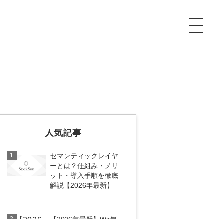
P
額制Webマーケティング代行『マキトルくん』
安でAI導入支援『あいのりAI』
ンサルタント一覧
額制営業代行『カリトルくん』
散付1日密着動画制作『まるごと社長』
人気記事
質ガイドライン
額制採用代行・RPO『トルトルくん』
本無料で記事を制作『SEOトライアル』
場TOP
1
セマンティックレイヤ
内コンペ
業改善特化の動画制作『動画でカリトルくん』
額制LP制作・改善『最強LP』
画編集
ーとは？仕組み・メリ
ット・導入手順を徹底
解説【2026年最新】
レーム窓口
額LINE運用代行『LINEマキトルくん』
用YouTubeチャンネル構築『トリトル』
ンジニア
告運用
2