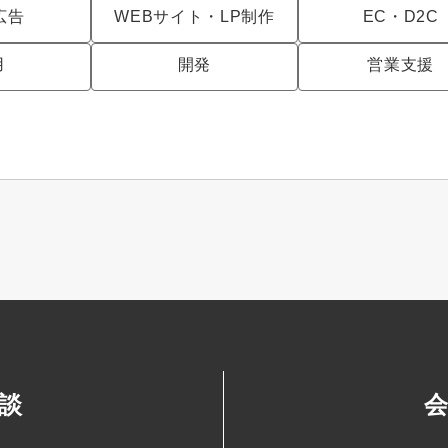
広告
WEBサイト・LP制作
EC・D2C
用
開発
営業支援
談