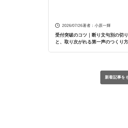
2026/07/26
著者：小原一輝
受付突破のコツ｜断り文句別の切
と、取り次がれる第一声のつくり
新着記事を