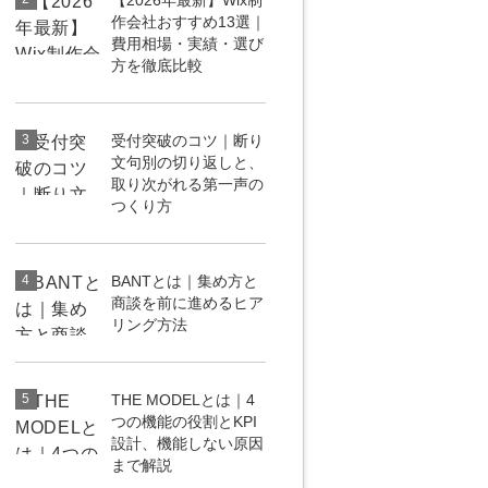
【2026年最新】Wix制
作会社おすすめ13選｜
uTubeディレクター
費用相場・実績・選び
方を徹底比較
3
受付突破のコツ｜断り
文句別の切り返しと、
取り次がれる第一声の
つくり方
4
BANTとは｜集め方と
商談を前に進めるヒア
リング方法
5
THE MODELとは｜4
つの機能の役割とKPI
設計、機能しない原因
まで解説