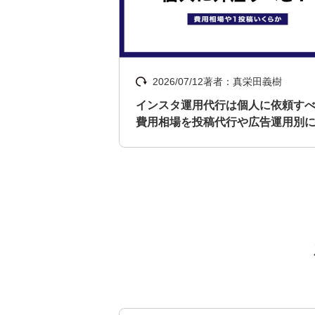
2026/07/12
著者：真栄田義樹
インスタ運用代行は個人に依頼す
費用相場を投稿代行や広告運用別
説！