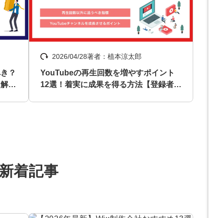
マーケマネージャー
カスタマーサクセスマネージャー
2026/04/28
著者：植本涼太郎
常勤監査役
べき？
YouTubeの再生回数を増やすポイント
内部監査室長
に解
12選！着実に成果を得る方法【登録者は
いらない】
募集要項一覧
新着記事