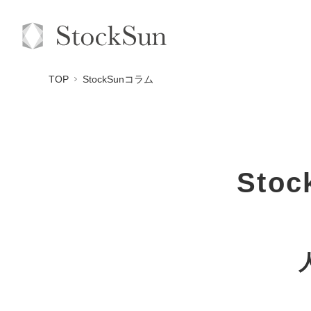
TOP
StockSunコラム
Sto