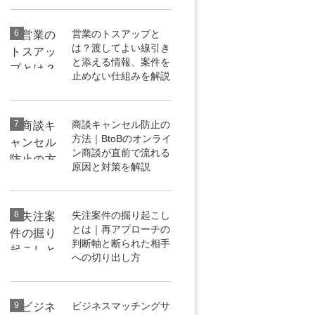
6
営業のトスアップと
は？渡してよい線引き
と添える情報、案件を
止めない仕組みを解説
7
商談キャンセル防止の
方法｜BtoBのオンライ
ン商談が直前で流れる
原因と対策を解説
8
失注案件の掘り起こし
とは｜再アプローチの
判断軸と断られた相手
への切り出し方
9
ビジネスマッチングサ