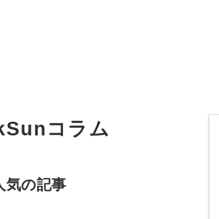
オーダーメイド支援
TO
定
格
BPO支援
コ
定
拡
ckSunコラム
オリジナルサービス
オンラインサロン
品
定
1
道
StockSun道場
実績
社
営
定
動
人気の記事
お役立ち資料
年収エージェント
ク
定
採
エ
料金表
広