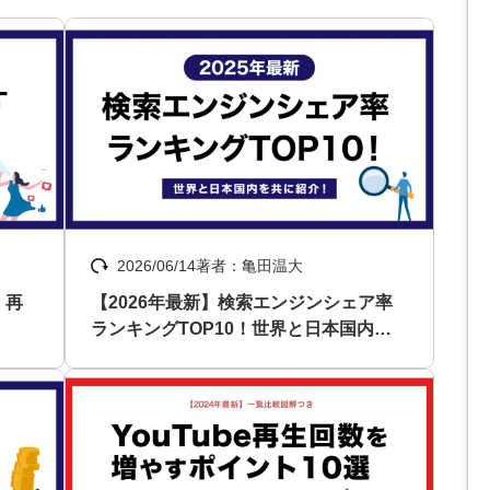
Yo
会社概要・役員紹介
ミッション・ビジョン・バリュー
代表メッセージ（岩野圭佑）
業務委託
取締役メッセージ（株本祐己）
2026/06/14
著者：亀田温大
認定パートナー
！再
【2026年最新】検索エンジンシェア率
動画ディレクター
ランキングTOP10！世界と日本国内を
共に紹介！
営業
インターン
正社員