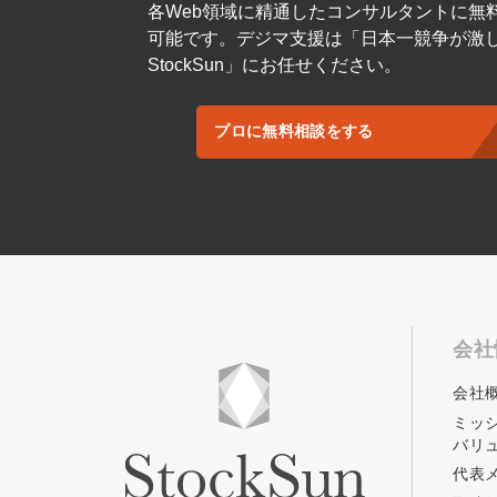
各Web領域に精通したコンサルタントに無
可能です。デジマ支援は「日本一競争が激
StockSun」にお任せください。
プロに無料相談をする
会社
会社
ミッ
バリ
代表