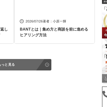
2026/07/26
著者：小原一輝
り返し
BANTとは｜集め方と商談を前に進める
方
ヒアリング方法
もっと見る