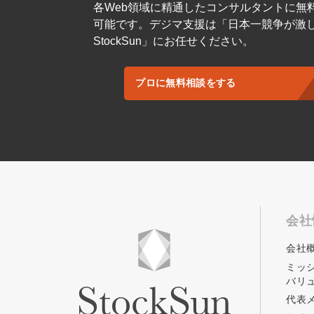
各Web領域に精通したコンサルタントに無
可能です。デジマ支援は「日本一競争が激
StockSun」にお任せください。
プロに無料相談をする
会社
会社
ミッ
バリ
代表