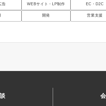
広告
WEBサイト・LP制作
EC・D2C
用
開発
営業支援
談