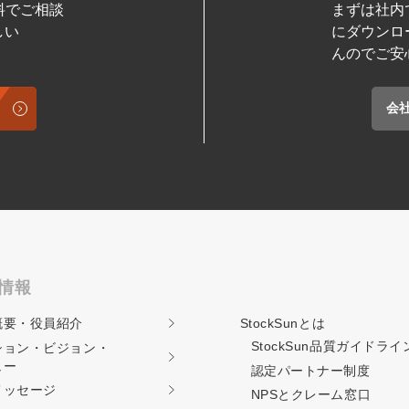
料でご相談
まずは社内
しい
にダウンロ
んのでご安
会
情報
概要・役員紹介
StockSunとは
StockSun品質ガイド
ライ
ション・ビジョン・
ュー
認定パートナー制度
メッセージ
NPSとクレーム窓口