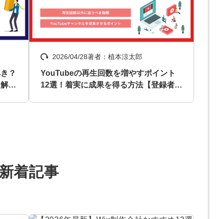
マーケマネージャー
カスタマーサクセスマネージャー
2026/04/28
著者：植本涼太郎
常勤監査役
べき？
YouTubeの再生回数を増やすポイント
内部監査室長
に解
12選！着実に成果を得る方法【登録者は
いらない】
募集要項一覧
新着記事