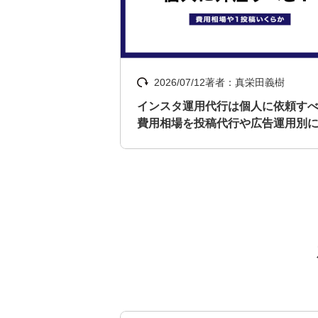
2026/07/12
著者：真栄田義樹
インスタ運用代行は個人に依頼す
費用相場を投稿代行や広告運用別
説！