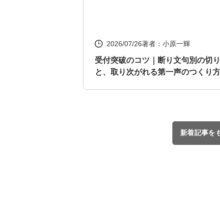
2026/07/26
著者：小原一輝
受付突破のコツ｜断り文句別の切
と、取り次がれる第一声のつくり
新着記事を