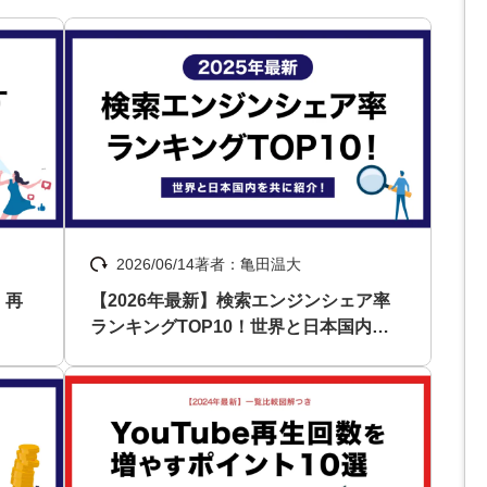
Yo
会社概要・役員紹介
ミッション・ビジョン・バリュー
代表メッセージ（岩野圭佑）
業務委託
取締役メッセージ（株本祐己）
2026/06/14
著者：亀田温大
認定パートナー
！再
【2026年最新】検索エンジンシェア率
動画ディレクター
ランキングTOP10！世界と日本国内を
共に紹介！
営業
インターン
正社員