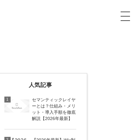
P
額制Webマーケティング代行『マキトルくん』
安でAI導入支援『あいのりAI』
ンサルタント一覧
額制営業代行『カリトルくん』
散付1日密着動画制作『まるごと社長』
人気記事
質ガイドライン
額制採用代行・RPO『トルトルくん』
本無料で記事を制作『SEOトライアル』
場TOP
1
セマンティックレイヤ
内コンペ
業改善特化の動画制作『動画でカリトルくん』
額制LP制作・改善『最強LP』
画編集
ーとは？仕組み・メリ
ット・導入手順を徹底
解説【2026年最新】
レーム窓口
額LINE運用代行『LINEマキトルくん』
用YouTubeチャンネル構築『トリトル』
ンジニア
告運用
2