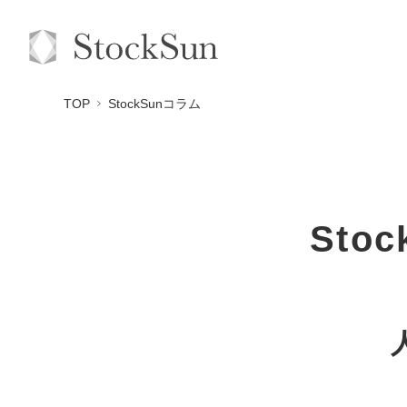
TOP
StockSunコラム
Sto