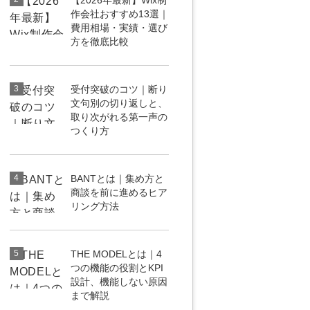
【2026年最新】Wix制
作会社おすすめ13選｜
uTubeディレクター
費用相場・実績・選び
方を徹底比較
3
受付突破のコツ｜断り
文句別の切り返しと、
取り次がれる第一声の
つくり方
4
BANTとは｜集め方と
商談を前に進めるヒア
リング方法
5
THE MODELとは｜4
つの機能の役割とKPI
設計、機能しない原因
まで解説