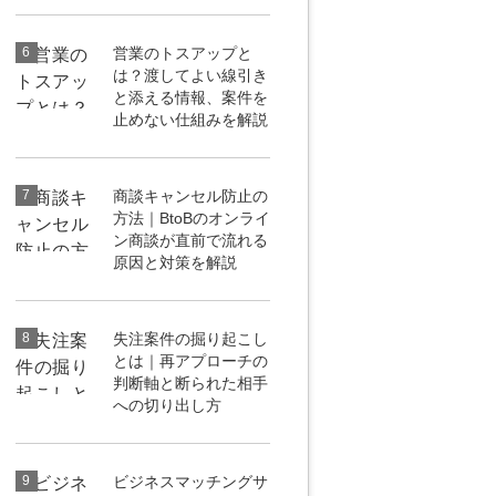
6
営業のトスアップと
は？渡してよい線引き
と添える情報、案件を
止めない仕組みを解説
7
商談キャンセル防止の
方法｜BtoBのオンライ
ン商談が直前で流れる
原因と対策を解説
8
失注案件の掘り起こし
とは｜再アプローチの
判断軸と断られた相手
への切り出し方
9
ビジネスマッチングサ