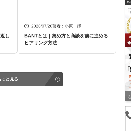
2026/07/26
著者：小原一輝
り返し
BANTとは｜集め方と商談を前に進める
方
ヒアリング方法
もっと見る