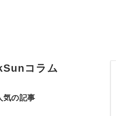
オーダーメイド支援
TO
定
格
BPO支援
コ
定
拡
ckSunコラム
オリジナルサービス
オンラインサロン
品
定
1
道
StockSun道場
実績
社
営
定
動
人気の記事
お役立ち資料
年収エージェント
ク
定
採
エ
料金表
広