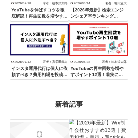
定額制LP制作・改善『最強LP』
エンジニア
ん』
2026/02/18
著者：植本涼太郎
2026/06/14
著者：亀田温大
YouTubeを伸ばすコツを徹
【2026年最新】検索エンジ
会社概要・役員紹介
採用YouTubeチャンネル構築『トリトル』
広告運用
底解説！再生回数を増やすた
ンシェア率ランキング
定額LINE運用代行『LINEマキトルくん』
めには？
TOP10！世界と日本国内を
共に紹介！
ミッション・ビジョン・バリュー
YouTubeディレクター
代表メッセージ（岩野圭佑）
業務委託
取締役メッセージ（株本祐己）
2026/07/12
著者：真栄田義樹
2026/04/28
著者：植本涼太郎
インスタ運用代行は個人に依
YouTubeの再生回数を増や
認定パートナー
頼すべき？費用相場を投稿代
すポイント12選！着実に成
行や広告運用別に解説！
果を得る方法【登録者はいら
動画ディレクター
ない】
営業
新着記事
インターン
正社員