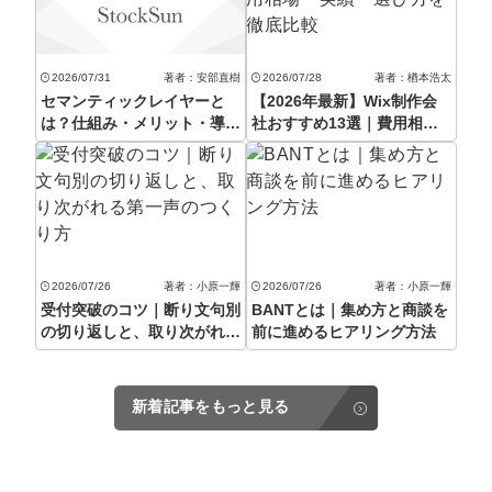
マーケマネージャー
カスタマーサクセスマネージャー
2026/07/31
著者：安部直樹
2026/07/28
著者：楢本浩太
セマンティックレイヤーと
【2026年最新】Wix制作会
常勤監査役
は？仕組み・メリット・導入
社おすすめ13選｜費用相
手順を徹底解説【2026年最
場・実績・選び方を徹底比較
内部監査室長
新】
募集要項一覧
2026/07/26
著者：小原一輝
2026/07/26
著者：小原一輝
受付突破のコツ｜断り文句別
BANTとは｜集め方と商談を
の切り返しと、取り次がれる
前に進めるヒアリング方法
第一声のつくり方
新着記事をもっと見る