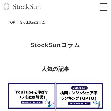
TOP
StockSunコラム
StockSunコラム
オーダーメイド支援
BPO支援
TOP
オリジナルサービス
オンラインサロン
コンサルタント一覧
定額制Webマーケティング代行『マキトルく
人気の記事
ん』
StockSun道場
実績
品質ガイドライン
格安でAI導入支援『あいのりAI』
定額制営業代行『カリトルくん』
お役立ち資料
年収エージェント
社内コンペ
拡散付1日密着動画制作『まるごと社長』
道場TOP
定額制採用代行・RPO『トルトルくん』
料金表
クレーム窓口
1本無料で記事を制作『SEOトライアル』
動画編集
営業改善特化の動画制作『動画でカリトルく