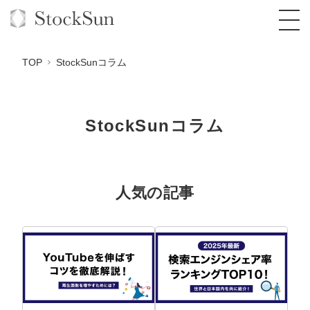
TOP
StockSunコラム
StockSunコラム
オーダーメイド支援
BPO支援
TOP
オリジナルサービス
オンラインサロン
コンサルタント一覧
定額制Webマーケティング代行『マキトルく
人気の記事
ん』
StockSun道場
実績
品質ガイドライン
格安でAI導入支援『あいのりAI』
定額制営業代行『カリトルくん』
お役立ち資料
年収エージェント
社内コンペ
拡散付1日密着動画制作『まるごと社長』
道場TOP
定額制採用代行・RPO『トルトルくん』
料金表
クレーム窓口
1本無料で記事を制作『SEOトライアル』
動画編集
営業改善特化の動画制作『動画でカリトルく