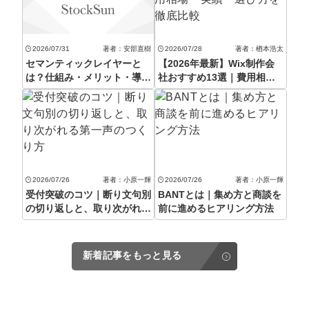
マーケマネージャー
カスタマーサクセスマネージャー
2026/07/31
著者：安部直樹
2026/07/28
著者：楢本浩太
セマンティックレイヤーと
【2026年最新】Wix制作会
常勤監査役
は？仕組み・メリット・導入
社おすすめ13選｜費用相
手順を徹底解説【2026年最
場・実績・選び方を徹底比較
内部監査室長
新】
募集要項一覧
2026/07/26
著者：小原一輝
2026/07/26
著者：小原一輝
受付突破のコツ｜断り文句別
BANTとは｜集め方と商談を
の切り返しと、取り次がれる
前に進めるヒアリング方法
第一声のつくり方
新着記事をもっと見る