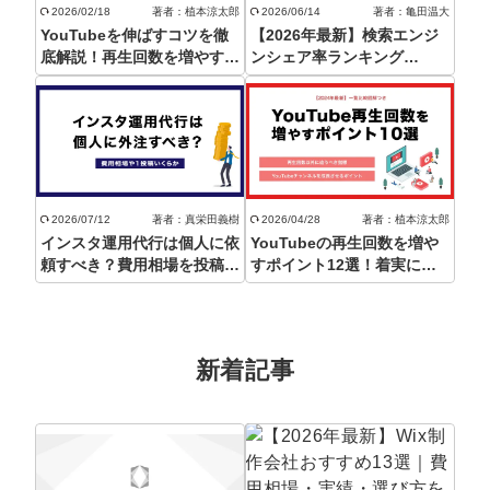
定額制LP制作・改善『最強LP』
エンジニア
ん』
2026/02/18
著者：植本涼太郎
2026/06/14
著者：亀田温大
YouTubeを伸ばすコツを徹
【2026年最新】検索エンジ
会社概要・役員紹介
採用YouTubeチャンネル構築『トリトル』
広告運用
底解説！再生回数を増やすた
ンシェア率ランキング
定額LINE運用代行『LINEマキトルくん』
めには？
TOP10！世界と日本国内を
共に紹介！
ミッション・ビジョン・バリュー
YouTubeディレクター
代表メッセージ（岩野圭佑）
業務委託
取締役メッセージ（株本祐己）
2026/07/12
著者：真栄田義樹
2026/04/28
著者：植本涼太郎
インスタ運用代行は個人に依
YouTubeの再生回数を増や
認定パートナー
頼すべき？費用相場を投稿代
すポイント12選！着実に成
行や広告運用別に解説！
果を得る方法【登録者はいら
動画ディレクター
ない】
営業
新着記事
インターン
正社員