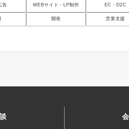
広告
WEBサイト・LP制作
EC・D2C
用
開発
営業支援
談