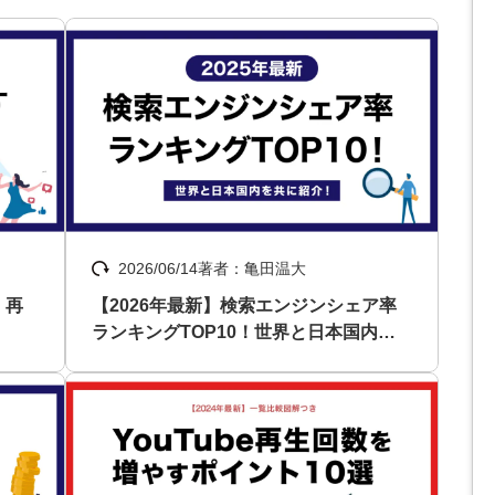
Yo
会社概要・役員紹介
ミッション・ビジョン・バリュー
代表メッセージ（岩野圭佑）
業務委託
取締役メッセージ（株本祐己）
2026/06/14
著者：亀田温大
認定パートナー
！再
【2026年最新】検索エンジンシェア率
動画ディレクター
ランキングTOP10！世界と日本国内を
共に紹介！
営業
インターン
正社員