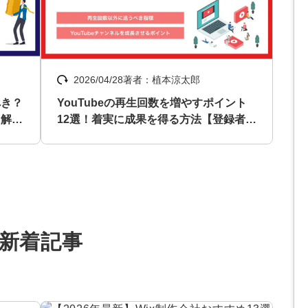
マーケマネージャー
カスタマーサクセスマネージャー
2026/04/28
著者：植本涼太郎
常勤監査役
べき？
YouTubeの再生回数を増やすポイント
内部監査室長
に解
12選！着実に成果を得る方法【登録者は
いらない】
募集要項一覧
新着記事