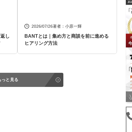
2026/07/26
著者：小原一輝
り返し
BANTとは｜集め方と商談を前に進める
方
ヒアリング方法
もっと見る