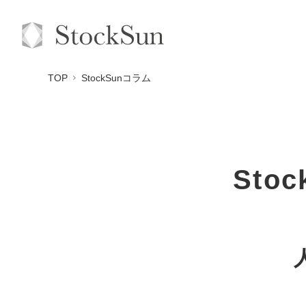
TOP
StockSunコラム
Sto