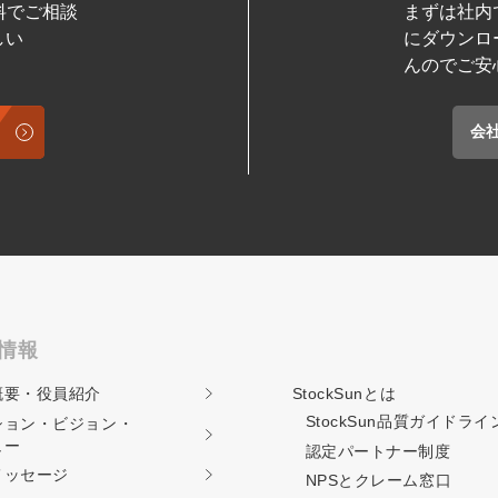
料でご相談
まずは社内
しい
にダウンロ
んのでご安
会
情報
概要・役員紹介
StockSunとは
StockSun品質ガイド
ライ
ション・ビジョン・
ュー
認定パートナー制度
メッセージ
NPSとクレーム窓口