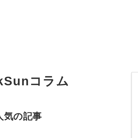
オーダーメイド支援
TO
定
格
BPO支援
コ
定
拡
ckSunコラム
オリジナルサービス
オンラインサロン
品
定
1
道
StockSun道場
実績
社
営
定
動
人気の記事
お役立ち資料
年収エージェント
ク
定
採
エ
料金表
広