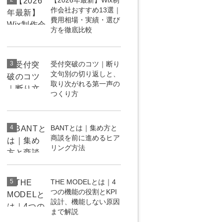
【2026年最新】Wix制
作会社おすすめ13選｜
uTubeディレクター
費用相場・実績・選び
方を徹底比較
3
受付突破のコツ｜断り
文句別の切り返しと、
取り次がれる第一声の
つくり方
4
BANTとは｜集め方と
商談を前に進めるヒア
リング方法
5
THE MODELとは｜4
つの機能の役割とKPI
設計、機能しない原因
まで解説