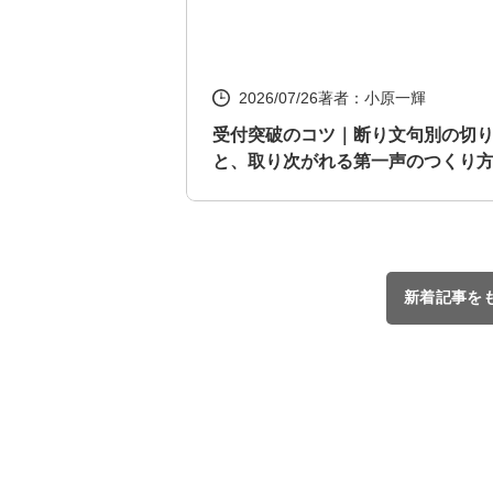
2026/07/26
著者：小原一輝
受付突破のコツ｜断り文句別の切
と、取り次がれる第一声のつくり
新着記事を