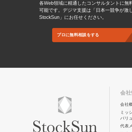
各Web領域に精通したコンサルタントに無
可能です。デジマ支援は「日本一競争が激
StockSun」にお任せください。
プロに無料相談をする
会社
会社
ミッ
バリ
代表