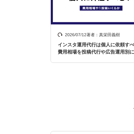
2026/07/12
著者：真栄田義樹
インスタ運用代行は個人に依頼す
費用相場を投稿代行や広告運用別
説！