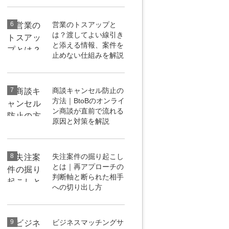
6
営業のトスアップと
は？渡してよい線引き
と添える情報、案件を
止めない仕組みを解説
7
商談キャンセル防止の
方法｜BtoBのオンライ
ン商談が直前で流れる
原因と対策を解説
8
失注案件の掘り起こし
とは｜再アプローチの
判断軸と断られた相手
への切り出し方
9
ビジネスマッチングサ