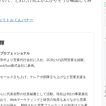
すので、どれだけ売上が上がりそうか確認してみ
マーケマネージャー
カスタマーサクセスマネージャー
常勤監査役
内部監査室長
輝
募集要項一覧
プロフェッショナル
学中より営業代行会社に入社。2C向けの訪問営業を経験。
ockSun株式会社に参画。
セールス立ち上げ、テレアポ部隊立ち上げなど営業支援を
らに代表岩野の社長秘書として活動。現在は3社の事業責任
おり、Webマーケティングと経営の知見もありながら営業
るのが強み。 精鋭された営業フリーランスが30名ほどを牽