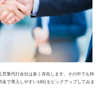
ホールディングス｜アポ返品制度があるテレアポ代
300時間以上営業実務経験のある営業スタッフだけ
社
ング｜営業研修や商談後の支援サービスも充実して
マニーセンター｜週次で業務改善を行ってくれるテ
ン｜経費削減に特化したコンサルティングサービス
社
直接雇用したアウトバウンド専門チームが対応する
る営業代行会社は多く存在します。その中でも特
料金で導入しやすい18社をピックアップしてみま
行会社の選び方3選
分野は自社の商品・サービスとマッチしているか
か