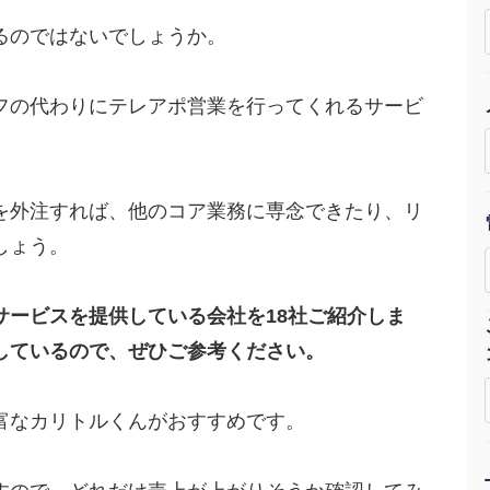
Yo
るのではないでしょうか。
会社概要・役員紹介
フの代わりにテレアポ営業を行ってくれるサービ
ミッション・ビジョン・バリュー
代表メッセージ（岩野圭佑）
を外注すれば、他のコア業務に専念できたり、リ
業務委託
取締役メッセージ（株本祐己）
しょう。
認定パートナー
サービスを提供している会社を18社ご紹介しま
動画ディレクター
しているので、ぜひご参考ください。
営業
富なカリトルくんがおすすめです。
インターン
正社員