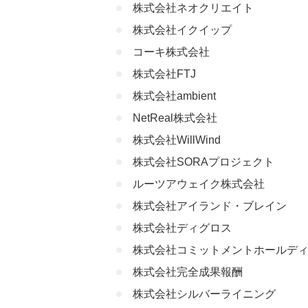
株式会社ネオクリエイト
テレアポ代行会社の実績
株式会社イクイップ
コーキ株式会社
テレアポ代行の料金形態と
株式会社FTJ
コール課金型
株式会社ambient
成果報酬型
NetReal株式会社
月額定額制
株式会社WillWind
株式会社SORAプロジェクト
テレアポを格安で実施できる
ルーツアウェイク株式会社
経費を最大限カットして
株式会社アイランド・ブレイン
コール数の最小ロットを
株式会社ディグロス
月額定額制でテレアポを
株式会社コミットメントホールデ
株式会社完全成果報酬
格安のテレアポ代行会社な
株式会社シルバーライニング