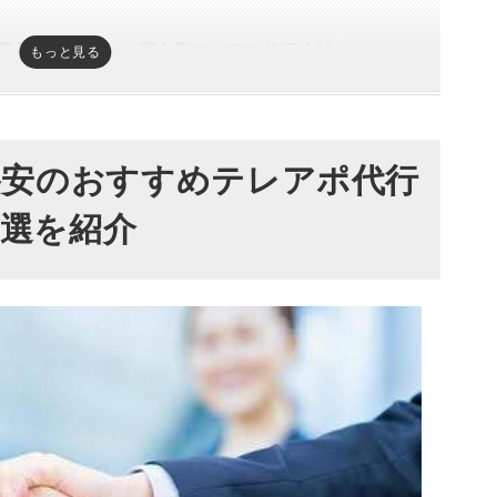
界最安値のコール課金型テレアポ代行会社
もっと見る
期間・リスト数だけの依頼ができるテレアポ代行会
出なければ即軌道修正をしてくれるテレアポ代行会社
】格安のおすすめテレアポ代行
成功事例が数多く掲載されているテレアポ代行会社
Webで依頼できる営業リスト作成・テレアポ代行が人気
8選を紹介
｜成果報酬とコール課金型から選べるテレアポ代行会社
クト｜16年以上の実績があるテレアポ代行会社
社｜関税成果報酬型のテレアポ代行会社
レイン｜BtoBのアポイント獲得に特化したテレア
度の高いアポイントを獲得してくれるテレアポ代行