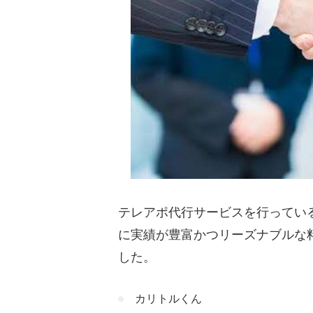
株式会社コミットメント
行会社
株式会社完全成果報酬｜
が対応するテレアポ代行会
株式会社シルバーライニ
いるテレアポ代行会社
株式会社アソウ・ヒュー
レアポ代行会社
株式会社セールスジャパ
を手掛けるテレアポ代行会
株式会社ネオキャリア｜
テレアポ代行サービスを行ってい
テレアポ代行会社
に実績が豊富かつリーズナブルな
した。
失敗しない格安のテレアポ代
テレアポ代行会社の得意
カリトルくん
営業スタッフの質は高い