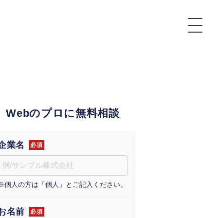
P
額制Webマーケティング代行『マキトルくん』
安でAI導入支援『あいのりAI』
Webのプロに無料相談
ンサルタント一覧
額制営業代行『カリトルくん』
散付1日密着動画制作『まるごと社長』
質ガイドライン
額制採用代行・RPO『トルトルくん』
本無料で記事を制作『SEOトライアル』
場TOP
企業名
必須
内コンペ
業改善特化の動画制作『動画でカリトルくん』
額制LP制作・改善『最強LP』
画編集
※個人の方は「個人」とご記入ください。
レーム窓口
額LINE運用代行『LINEマキトルくん』
用YouTubeチャンネル構築『トリトル』
ンジニア
告運用
お名前
必須