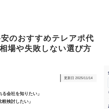
】格安のおすすめテレアポ代
金相場や失敗しない選び方
オーダーメイド支援
TO
定
格
BPO支援
コ
定
拡
オリジナルサービス
オンラインサロン
品
定
1
道
更新日
2025/11/14
StockSun道場
実績
社
営
定
動
れる会社を知りたい」
お役立ち資料
年収エージェント
ク
定
採
エ
比較検討したい」
料金表
広