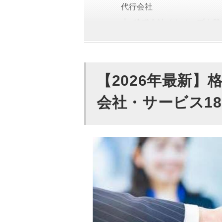
代行会社
株式会社イクイップ｜業
コーキ株式会社｜必要な
社
株式会社FTJ｜成果が
【2026年最新
株式会社ambient｜
NetReal株式会社｜
会社・サービス1
のテレアポ代行会社
株式会社WillWind
株式会社SORAプロジェ
ルーツアウェイク株式会
株式会社アイランド・ブ
ポ代行会社
株式会社ディグロス｜確
会社