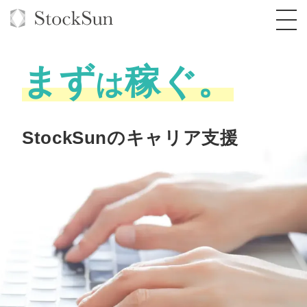
まず
稼ぐ。
は
オーダーメイド支援
StockSunのキャリア支援
BPO支援
TOP
オリジナルサービス
オンラインサロン
コンサルタント一覧
定額制Webマーケティング代行『マキトルく
ん』
StockSun道場
実績
品質ガイドライン
格安でAI導入支援『あいのりAI』
定額制営業代行『カリトルくん』
お役立ち資料
年収エージェント
社内コンペ
拡散付1日密着動画制作『まるごと社長』
道場TOP
定額制採用代行・RPO『トルトルくん』
料金表
クレーム窓口
1本無料で記事を制作『SEOトライアル』
動画編集
営業改善特化の動画制作『動画でカリトルく