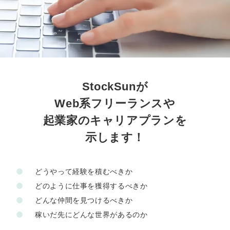
定額制LP制作・改善『最強LP』
エンジニア
ん』
会社概要・役員紹介
採用YouTubeチャンネル構築『トリトル』
広告運用
定額LINE運用代行『LINEマキトルくん』
ミッション・ビジョン・バリュー
YouTubeディレクター
代表メッセージ（岩野圭佑）
StockSunが
業務委託
取締役メッセージ（株本祐己）
Web系フリーランスや
認定パートナー
起業家のキャリアプランを
示します！
動画ディレクター
営業
どうやって経験を積むべきか
どのように仕事を獲得するべきか
インターン
どんな仲間を見つけるべきか
正社員
稼いだ先にどんな世界があるのか