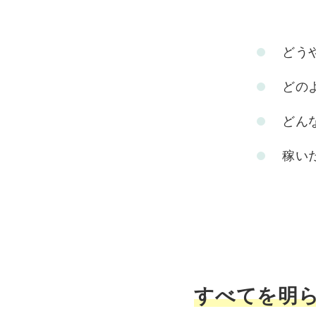
どう
どの
どん
稼い
すべてを明