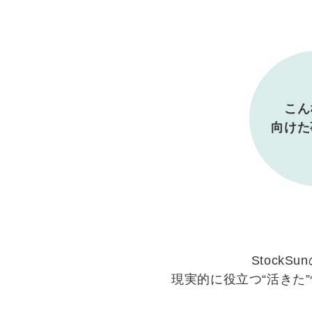
こん
向けた
Stock
現実的に役立つ“活きた