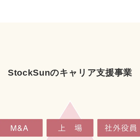
StockSunのキャリア支援事業