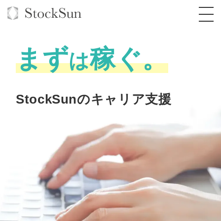
まず
稼ぐ。
は
オーダーメイド支援
StockSunのキャリア支援
BPO支援
TOP
オリジナルサービス
オンラインサロン
コンサルタント一覧
定額制Webマーケティング代行『マキトルく
ん』
StockSun道場
実績
品質ガイドライン
格安でAI導入支援『あいのりAI』
定額制営業代行『カリトルくん』
お役立ち資料
年収エージェント
社内コンペ
拡散付1日密着動画制作『まるごと社長』
道場TOP
定額制採用代行・RPO『トルトルくん』
料金表
クレーム窓口
1本無料で記事を制作『SEOトライアル』
動画編集
営業改善特化の動画制作『動画でカリトルく