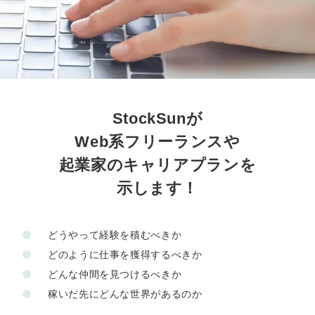
定額制LP制作・改善『最強LP』
エンジニア
ん』
会社概要・役員紹介
採用YouTubeチャンネル構築『トリトル』
広告運用
定額LINE運用代行『LINEマキトルくん』
ミッション・ビジョン・バリュー
YouTubeディレクター
代表メッセージ（岩野圭佑）
StockSunが
業務委託
取締役メッセージ（株本祐己）
Web系フリーランスや
認定パートナー
起業家のキャリアプランを
示します！
動画ディレクター
営業
どうやって経験を積むべきか
どのように仕事を獲得するべきか
インターン
どんな仲間を見つけるべきか
正社員
稼いだ先にどんな世界があるのか