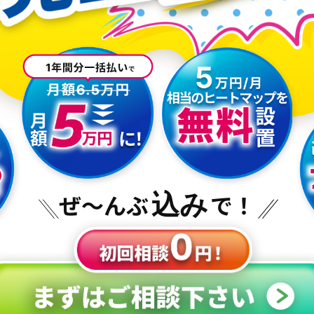
ぜ～んぶ
込み
で！