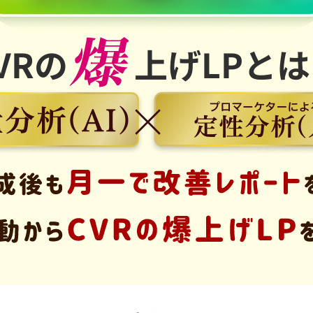
VRの
上げLPと