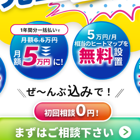
ぜ～んぶ
込み
で！