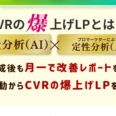
VRの
上げLPと