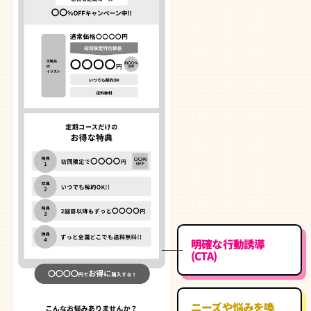
明確な行動誘導
(CTA)
ニーズや悩みを喚