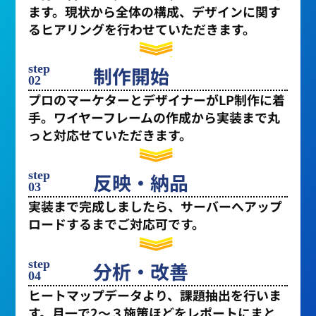
ます。現状から全体の構成、デザインに関す
るヒアリングを行わせていただきます。
step
制作開始
02
プロのマーケターとデザイナーがLP制作に着
手。ワイヤーフレームの作成から実装まで丸
っと対応せていただきます。
step
反映・納品
03
実装まで完成しましたら、サーバーへアップ
ロードするまでご対応可です。
step
分析・改善
04
ヒートマップデータより、課題抽出を行いま
す。月一で2〜３施策ほどをレポートにまと