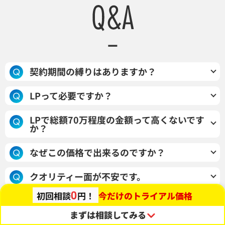
契約期間の縛りはありますか？
最小12ヶ月契約とさせていただいておりますが、サ
LPって必要ですか？
ブスクリプション内で新規LP1本と総計10回のレポ
ウェブ広告運用を行う場合は、ほぼ必須となります
ーティングをお渡しさせていただきます。（制作期
LPで総額70万程度の金額って高くないです
か？
が、業種・業態や配信媒体によっては不要なケース
間2ヶ月+改善レポート共有10回(月1)）強引な営業
もございます。詳細は、お問い合わせまたはご担当
や、追加費用の後出し等は一切行いませんのでご安
事前の競合調査や広告出稿状況の調査、テキスト原
なぜこの価格で出来るのですか？
までお申し付けください。
心くださいませ。
稿（セールスコピー）の作成までまるっと対応させ
実績やデータ蓄積を目的としているからです。※制作
ていただくため、原価ギリギリの金額でご案内をさ
クオリティー面が不安です。
後のデータの開示や、実績として使用不可の場合は
せていただいております。
0
今だけのトライアル価格
初回相談
円！
大手セールスライティング企業出身者や、大手デザ
追加費用をいただいております。
イン会社マネージャなどの豊富な実績を所持したメ
まずは相談してみる
ンバーのみが対応させていただきます。また、クオ