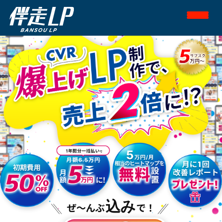
込み
ぜ～んぶ
で！