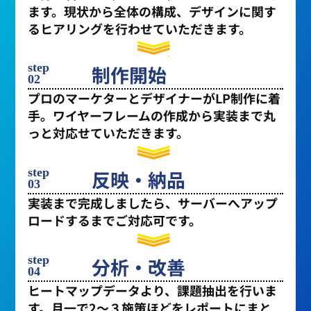
ます。現状から全体の構成、デザインに関す
るヒアリングを行わせていただきます。
step
制作開始
02
プロのマーケターとデザイナーがLP制作に着
手。ワイヤーフレームの作成から実装まで丸
っと対応せていただきます。
step
反映・納品
03
実装まで完成しましたら、サーバーへアップ
ロードするまでご対応可です。
step
分析・改善
04
ヒートマップデータより、課題抽出を行いま
す。月一で2〜３施策ほどをレポートにまと