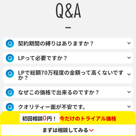
契約期間の縛りはありますか？
最小12ヶ月契約とさせていただいておりますが、サ
LPって必要ですか？
ブスクリプション内で新規LP1本と総計10回のレポ
ウェブ広告運用を行う場合は、ほぼ必須となります
ーティングをお渡しさせていただきます。（制作期
LPで総額70万程度の金額って高くないです
か？
が、業種・業態や配信媒体によっては不要なケース
間2ヶ月+改善レポート共有10回(月1)）強引な営業
もございます。詳細は、お問い合わせまたはご担当
や、追加費用の後出し等は一切行いませんのでご安
事前の競合調査や広告出稿状況の調査、テキスト原
なぜこの価格で出来るのですか？
までお申し付けください。
心くださいませ。
稿（セールスコピー）の作成までまるっと対応させ
実績やデータ蓄積を目的としているからです。※制作
ていただくため、原価ギリギリの金額でご案内をさ
クオリティー面が不安です。
後のデータの開示や、実績として使用不可の場合は
せていただいております。
0
今だけのトライアル価格
初回相談
円！
大手セールスライティング企業出身者や、大手デザ
追加費用をいただいております。
イン会社マネージャなどの豊富な実績を所持したメ
まずは相談してみる
ンバーのみが対応させていただきます。また、クオ