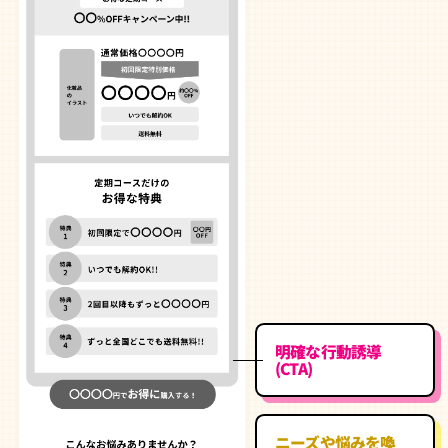
明確な行動誘導
(CTA)
ニーズや悩みを喚