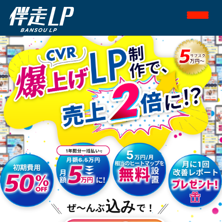
込み
ぜ～んぶ
で！