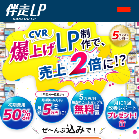
込み
ぜ～んぶ
で！