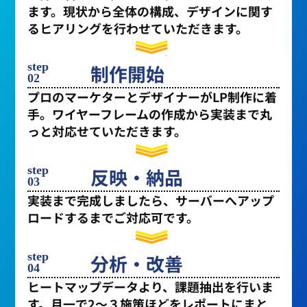
ます。現状から全体の構成、デザインに関す
るヒアリングを行わせていただきます。
step
制作開始
02
プロのマーケターとデザイナーがLP制作に着
手。ワイヤーフレームの作成から実装まで丸
っと対応せていただきます。
step
反映・納品
03
実装まで完成しましたら、サーバーへアップ
ロードするまでご対応可です。
step
分析・改善
04
ヒートマップデータより、課題抽出を行いま
す。月一で2〜３施策ほどをレポートにまと