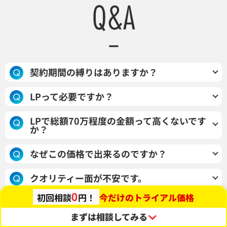
契約期間の縛りはありますか？
最小12ヶ月契約とさせていただいておりますが、サ
LPって必要ですか？
ブスクリプション内で新規LP1本と総計10回のレポ
ウェブ広告運用を行う場合は、ほぼ必須となります
ーティングをお渡しさせていただきます。（制作期
LPで総額70万程度の金額って高くないです
か？
が、業種・業態や配信媒体によっては不要なケース
間2ヶ月+改善レポート共有10回(月1)）強引な営業
もございます。詳細は、お問い合わせまたはご担当
や、追加費用の後出し等は一切行いませんのでご安
事前の競合調査や広告出稿状況の調査、テキスト原
なぜこの価格で出来るのですか？
までお申し付けください。
心くださいませ。
稿（セールスコピー）の作成までまるっと対応させ
実績やデータ蓄積を目的としているからです。※制作
ていただくため、原価ギリギリの金額でご案内をさ
クオリティー面が不安です。
後のデータの開示や、実績として使用不可の場合は
せていただいております。
0
今だけのトライアル価格
初回相談
円！
大手セールスライティング企業出身者や、大手デザ
追加費用をいただいております。
イン会社マネージャなどの豊富な実績を所持したメ
まずは相談してみる
ンバーのみが対応させていただきます。また、クオ