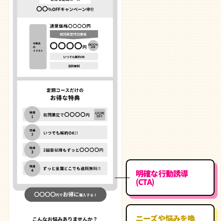
明確な行動誘導
(CTA)
ニーズや悩みを喚