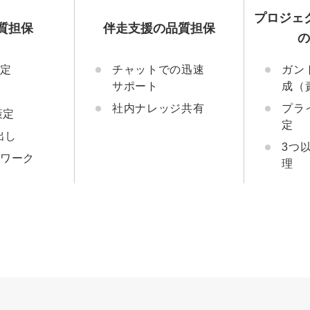
プロジェ
質担保
伴走支援の品質担保
策定
チャットでの迅速
ガン
サポート
成（
社内ナレッジ共有
プラ
I策定
定
出し
3つ
トワーク
理