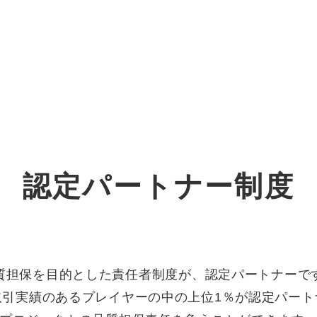
オーダーメイド支援
TO
定
格
BPO支援
コ
定
拡
認定パートナー制度
オリジナルサービス
オンラインサロン
品
定
1
道
StockSun道場
実績
社
営
定
動
お役立ち資料
年収エージェント
ク
定
採
エ
質担保を目的とした責任者制度が、認定パートナーで
取引実績のあるプレイヤーの中の上位1％が認定パート
料金表
広