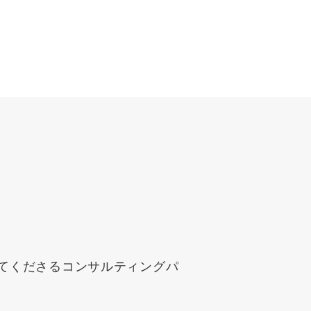
。
uTubeディレクター
してくださるコンサルティングパ