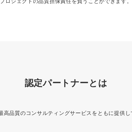
プロジェクトの品質担保責任を負うことができます
Yo
会社概要・役員紹介
ミッション・ビジョン・バリュー
代表メッセージ（岩野圭佑）
業務委託
取締役メッセージ（株本祐己）
認定パートナー
認定パートナーとは
動画ディレクター
営業
って、最高品質のコンサルティングサービスをともに提供
インターン
正社員