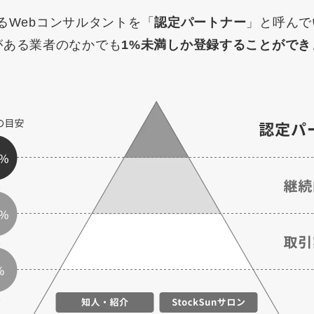
マーケマネージャー
えるWebコンサルタントを「
認定パートナー
」と呼んで
がある業者のなかでも
1%未満しか登録することができ
カスタマーサクセスマネージャー
常勤監査役
内部監査室長
募集要項一覧