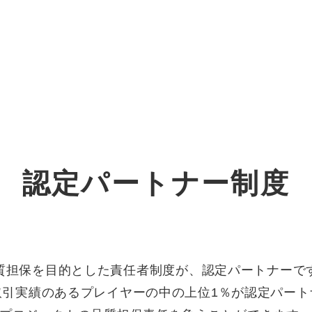
オーダーメイド支援
TO
定
格
BPO支援
コ
定
拡
認定パートナー制度
オリジナルサービス
オンラインサロン
品
定
1
道
StockSun道場
実績
社
営
定
動
お役立ち資料
年収エージェント
ク
定
採
エ
質担保を目的とした責任者制度が、認定パートナーで
取引実績のあるプレイヤーの中の上位1％が認定パート
料金表
広