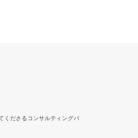
。
uTubeディレクター
してくださるコンサルティングパ