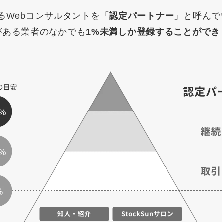
マーケマネージャー
えるWebコンサルタントを「
認定パートナー
」と呼んで
がある業者のなかでも
1%未満しか登録することができ
カスタマーサクセスマネージャー
常勤監査役
内部監査室長
募集要項一覧