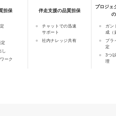
プロジェ
質担保
伴走支援の品質担保
策定
チャットでの迅速
ガン
サポート
成（
社内ナレッジ共有
プラ
I策定
定
出し
3つ
トワーク
理