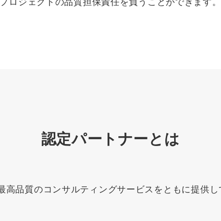
プロジェクトの品質担保責任を負うことができます
Yo
会社概要・役員紹介
ミッション・ビジョン・バリュー
代表メッセージ（岩野圭佑）
業務委託
取締役メッセージ（株本祐己）
認定パートナー
認定パートナーとは
動画ディレクター
営業
って、最高品質のコンサルティングサービスをともに提供
インターン
正社員