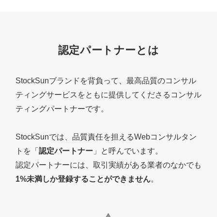
定額制LP制作・改善『最強LP』
エンジニア
ん』
会社概要・役員紹介
採用YouTubeチャンネル構築『トリトル』
広告運用
定額LINE運用代行『LINEマキトルくん』
ミッション・ビジョン・バリュー
YouTubeディレクター
認定パートナーとは
代表メッセージ（岩野圭佑）
StockSunブランドを背負って、最高品質のコンサル
業務委託
取締役メッセージ（株本祐己）
ティングサービスをともに提供してくださるコンサル
ティングパートナーです。
認定パートナー
動画ディレクター
StockSunでは、品質責任を担えるWebコンサルタン
トを「
認定パートナー
」と呼んでいます。
営業
認定パートナーには、取引実績がある業者のなかでも
インターン
1%未満しか登録することができません
。
正社員