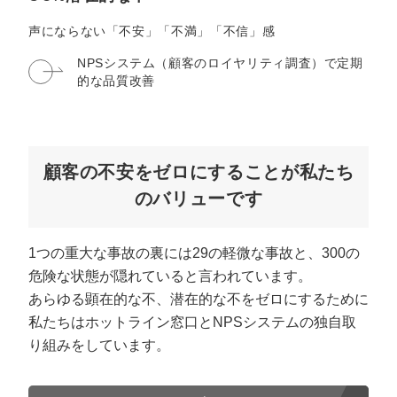
マーケマネージャー
声にならない「不安」「不満」「不信」感
カスタマーサクセスマネージャー
NPSシステム（顧客のロイヤリティ調査）で
定期
的な品質改善
常勤監査役
内部監査室長
募集要項一覧
顧客の不安をゼロにすることが私たち
のバリューです
1つの重大な事故の裏には29の軽微な事故と、300の
危険な状態が隠れていると言われています。
あらゆる顕在的な不、潜在的な不をゼロにするために
私たちはホットライン窓口とNPSシステムの独自取
り組みをしています。