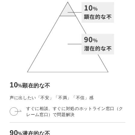
定額制LP制作・改善『最強LP』
エンジニア
ん』
会社概要・役員紹介
採用YouTubeチャンネル構築『トリトル』
広告運用
定額LINE運用代行『LINEマキトルくん』
ミッション・ビジョン・バリュー
YouTubeディレクター
代表メッセージ（岩野圭佑）
業務委託
取締役メッセージ（株本祐己）
認定パートナー
動画ディレクター
10
顕在的な不
%
営業
声に出したい「不安」「不満」「不信」感
すぐに相談、すぐに対処の
ホットライン窓口（ク
インターン
レーム窓口）で問題解決
正社員
90
潜在的な不
%