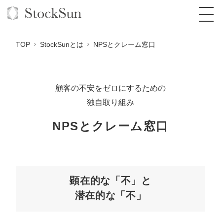
TOP
StockSunとは
NPSとクレーム窓口
顧客の不安をゼロにするための
オーダーメイド支援
独自取り組み
BPO支援
TOP
NPSとクレーム窓口
オリジナルサービス
オンラインサロン
コンサルタント一覧
定額制Webマーケティング代行『マキトルく
ん』
StockSun道場
実績
品質ガイドライン
格安でAI導入支援『あいのりAI』
定額制営業代行『カリトルくん』
お役立ち資料
年収エージェント
社内コンペ
拡散付1日密着動画制作『まるごと社長』
道場TOP
顕在的な「不」と
定額制採用代行・RPO『トルトルくん』
潜在的な「不」
料金表
クレーム窓口
1本無料で記事を制作『SEOトライアル』
動画編集
営業改善特化の動画制作『動画でカリトルく