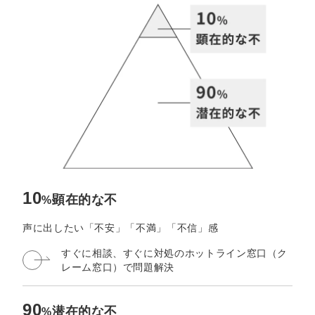
定額制LP制作・改善『最強LP』
エンジニア
ん』
会社概要・役員紹介
採用YouTubeチャンネル構築『トリトル』
広告運用
定額LINE運用代行『LINEマキトルくん』
ミッション・ビジョン・バリュー
YouTubeディレクター
代表メッセージ（岩野圭佑）
業務委託
取締役メッセージ（株本祐己）
認定パートナー
動画ディレクター
10
顕在的な不
%
営業
声に出したい「不安」「不満」「不信」感
すぐに相談、すぐに対処の
ホットライン窓口（ク
インターン
レーム窓口）で問題解決
正社員
90
潜在的な不
%