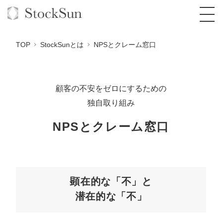
TOP
StockSunとは
NPSとクレーム窓口
顧客の不安をゼロにするための
オーダーメイド支援
独自取り組み
BPO支援
TOP
NPSとクレーム窓口
オリジナルサービス
オンラインサロン
コンサルタント一覧
定額制Webマーケティング代行『マキトルく
ん』
StockSun道場
実績
品質ガイドライン
格安でAI導入支援『あいのりAI』
定額制営業代行『カリトルくん』
お役立ち資料
年収エージェント
社内コンペ
拡散付1日密着動画制作『まるごと社長』
道場TOP
顕在的な「不」と
定額制採用代行・RPO『トルトルくん』
潜在的な「不」
料金表
クレーム窓口
1本無料で記事を制作『SEOトライアル』
動画編集
営業改善特化の動画制作『動画でカリトルく