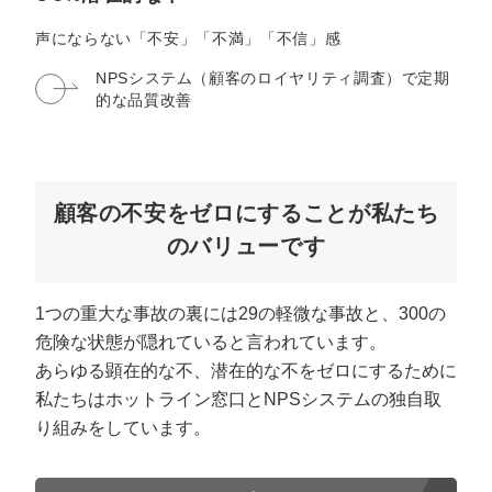
マーケマネージャー
声にならない「不安」「不満」「不信」感
カスタマーサクセスマネージャー
NPSシステム（顧客のロイヤリティ調査）で
定期
的な品質改善
常勤監査役
内部監査室長
募集要項一覧
顧客の不安をゼロにすることが私たち
のバリューです
1つの重大な事故の裏には29の軽微な事故と、300の
危険な状態が隠れていると言われています。
あらゆる顕在的な不、潜在的な不をゼロにするために
私たちはホットライン窓口とNPSシステムの独自取
り組みをしています。