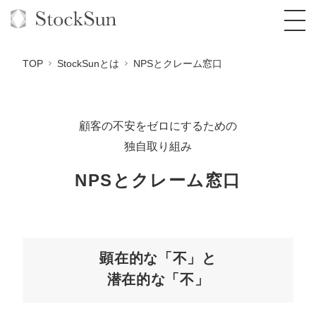
TOP
StockSunとは
NPSとクレーム窓口
顧客の不安をゼロにするための
オーダーメイド支援
独自取り組み
BPO支援
TOP
NPSとクレーム窓口
オリジナルサービス
オンラインサロン
コンサルタント一覧
定額制Webマーケティング代行『マキトルく
ん』
StockSun道場
実績
品質ガイドライン
格安でAI導入支援『あいのりAI』
定額制営業代行『カリトルくん』
お役立ち資料
年収エージェント
社内コンペ
拡散付1日密着動画制作『まるごと社長』
道場TOP
顕在的な「不」と
定額制採用代行・RPO『トルトルくん』
潜在的な「不」
料金表
クレーム窓口
1本無料で記事を制作『SEOトライアル』
動画編集
営業改善特化の動画制作『動画でカリトルく