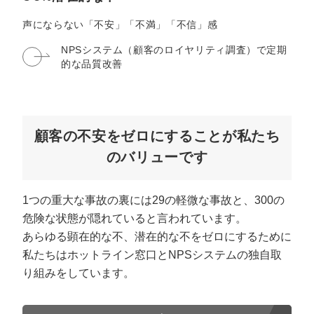
マーケマネージャー
声にならない「不安」「不満」「不信」感
カスタマーサクセスマネージャー
NPSシステム（顧客のロイヤリティ調査）で
定期
的な品質改善
常勤監査役
内部監査室長
募集要項一覧
顧客の不安をゼロにすることが私たち
のバリューです
1つの重大な事故の裏には29の軽微な事故と、300の
危険な状態が隠れていると言われています。
あらゆる顕在的な不、潜在的な不をゼロにするために
私たちはホットライン窓口とNPSシステムの独自取
り組みをしています。