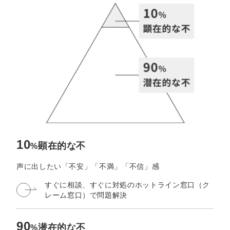
定額制LP制作・改善『最強LP』
エンジニア
ん』
会社概要・役員紹介
採用YouTubeチャンネル構築『トリトル』
広告運用
定額LINE運用代行『LINEマキトルくん』
ミッション・ビジョン・バリュー
YouTubeディレクター
代表メッセージ（岩野圭佑）
業務委託
取締役メッセージ（株本祐己）
認定パートナー
動画ディレクター
10
顕在的な不
%
営業
声に出したい「不安」「不満」「不信」感
すぐに相談、すぐに対処の
ホットライン窓口（ク
インターン
レーム窓口）で問題解決
正社員
90
潜在的な不
%