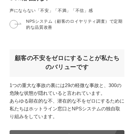
マーケマネージャー
声にならない「不安」「不満」「不信」感
カスタマーサクセスマネージャー
NPSシステム（顧客のロイヤリティ調査）で
定期
的な品質改善
常勤監査役
内部監査室長
募集要項一覧
顧客の不安をゼロにすることが私たち
のバリューです
1つの重大な事故の裏には29の軽微な事故と、300の
危険な状態が隠れていると言われています。
あらゆる顕在的な不、潜在的な不をゼロにするために
私たちはホットライン窓口とNPSシステムの独自取
り組みをしています。