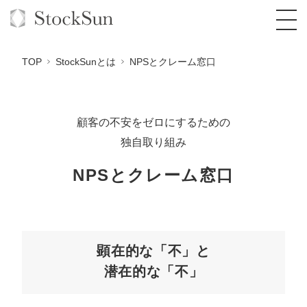
TOP
StockSunとは
NPSとクレーム窓口
顧客の不安をゼロにするための
オーダーメイド支援
独自取り組み
BPO支援
TOP
NPSとクレーム窓口
オリジナルサービス
オンラインサロン
コンサルタント一覧
定額制Webマーケティング代行『マキトルく
ん』
StockSun道場
実績
品質ガイドライン
格安でAI導入支援『あいのりAI』
定額制営業代行『カリトルくん』
お役立ち資料
年収エージェント
社内コンペ
拡散付1日密着動画制作『まるごと社長』
道場TOP
顕在的な「不」と
定額制採用代行・RPO『トルトルくん』
潜在的な「不」
料金表
クレーム窓口
1本無料で記事を制作『SEOトライアル』
動画編集
営業改善特化の動画制作『動画でカリトルく