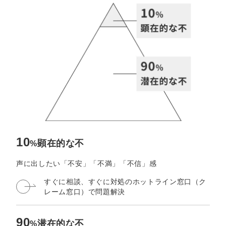
定額制LP制作・改善『最強LP』
エンジニア
ん』
会社概要・役員紹介
採用YouTubeチャンネル構築『トリトル』
広告運用
定額LINE運用代行『LINEマキトルくん』
ミッション・ビジョン・バリュー
YouTubeディレクター
代表メッセージ（岩野圭佑）
業務委託
取締役メッセージ（株本祐己）
認定パートナー
動画ディレクター
10
顕在的な不
%
営業
声に出したい「不安」「不満」「不信」感
すぐに相談、すぐに対処の
ホットライン窓口（ク
インターン
レーム窓口）で問題解決
正社員
90
潜在的な不
%